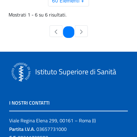
60 Elementi
Mostrati 1 - 6 su 6 risultati.
Pagina
1
Istituto Superiore di Sanità
I NOSTRI CONTATTI
Viale Regina Elena 299, 00161 – Roma (I)
Partita I.V.A.
03657731000