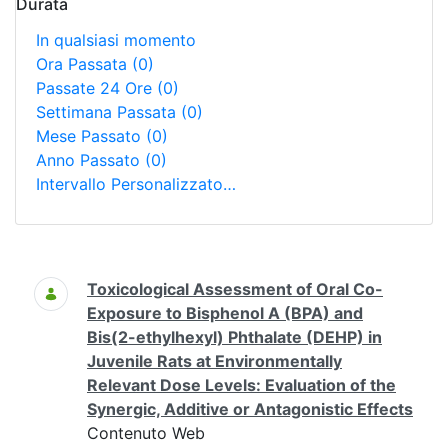
Durata
In qualsiasi momento
Ora Passata
(0)
Passate 24 Ore
(0)
Settimana Passata
(0)
Mese Passato
(0)
Anno Passato
(0)
Intervallo Personalizzato…
Ricerca
Toxicological Assessment of Oral Co-
Exposure to Bisphenol A (BPA) and
Bis(2-ethylhexyl) Phthalate (DEHP) in
Juvenile Rats at Environmentally
Relevant Dose Levels: Evaluation of the
Synergic, Additive or Antagonistic Effects
Contenuto Web