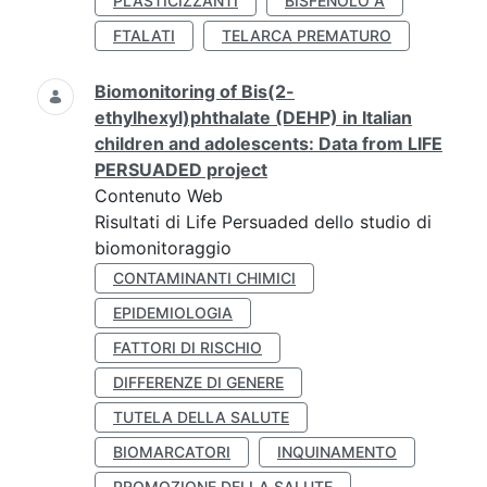
PLASTICIZZANTI
BISFENOLO A
FTALATI
TELARCA PREMATURO
Biomonitoring of Bis(2-
ethylhexyl)phthalate (DEHP) in Italian
children and adolescents: Data from LIFE
PERSUADED project
Contenuto Web
Risultati di Life Persuaded dello studio di
biomonitoraggio
CONTAMINANTI CHIMICI
EPIDEMIOLOGIA
FATTORI DI RISCHIO
DIFFERENZE DI GENERE
TUTELA DELLA SALUTE
BIOMARCATORI
INQUINAMENTO
PROMOZIONE DELLA SALUTE