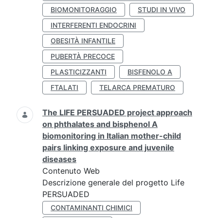
BIOMONITORAGGIO
STUDI IN VIVO
INTERFERENTI ENDOCRINI
OBESITÀ INFANTILE
PUBERTÀ PRECOCE
PLASTICIZZANTI
BISFENOLO A
FTALATI
TELARCA PREMATURO
The LIFE PERSUADED project approach
on phthalates and bisphenol A
biomonitoring in Italian mother-child
pairs linking exposure and juvenile
diseases
Contenuto Web
Descrizione generale del progetto Life
PERSUADED
CONTAMINANTI CHIMICI