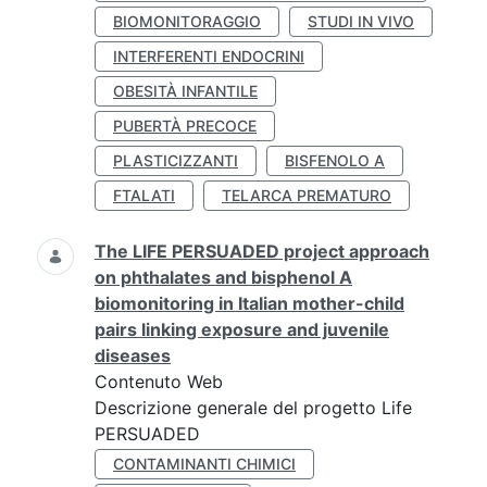
BIOMONITORAGGIO
STUDI IN VIVO
INTERFERENTI ENDOCRINI
OBESITÀ INFANTILE
PUBERTÀ PRECOCE
PLASTICIZZANTI
BISFENOLO A
FTALATI
TELARCA PREMATURO
The LIFE PERSUADED project approach
on phthalates and bisphenol A
biomonitoring in Italian mother-child
pairs linking exposure and juvenile
diseases
Contenuto Web
Descrizione generale del progetto Life
PERSUADED
CONTAMINANTI CHIMICI