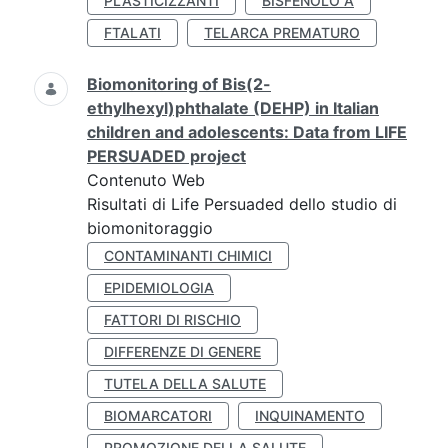
PLASTICIZZANTI
BISFENOLO A
FTALATI
TELARCA PREMATURO
Biomonitoring of Bis(2-
ethylhexyl)phthalate (DEHP) in Italian
children and adolescents: Data from LIFE
PERSUADED project
Contenuto Web
Risultati di Life Persuaded dello studio di
biomonitoraggio
CONTAMINANTI CHIMICI
EPIDEMIOLOGIA
FATTORI DI RISCHIO
DIFFERENZE DI GENERE
TUTELA DELLA SALUTE
BIOMARCATORI
INQUINAMENTO
PROMOZIONE DELLA SALUTE