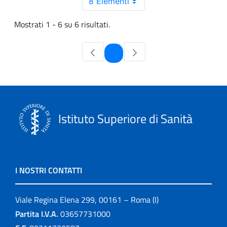
8 Elementi
Mostrati 1 - 6 su 6 risultati.
Pagina
1
Istituto Superiore di Sanità
I NOSTRI CONTATTI
Viale Regina Elena 299, 00161 – Roma (I)
Partita I.V.A.
03657731000