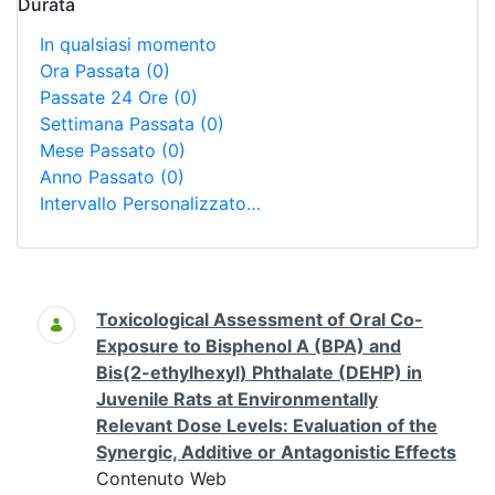
Durata
In qualsiasi momento
Ora Passata
(0)
Passate 24 Ore
(0)
Settimana Passata
(0)
Mese Passato
(0)
Anno Passato
(0)
Intervallo Personalizzato…
Ricerca
Toxicological Assessment of Oral Co-
Exposure to Bisphenol A (BPA) and
Bis(2-ethylhexyl) Phthalate (DEHP) in
Juvenile Rats at Environmentally
Relevant Dose Levels: Evaluation of the
Synergic, Additive or Antagonistic Effects
Contenuto Web