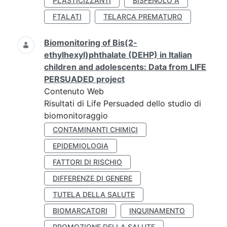
PLASTICIZZANTI
BISFENOLO A
FTALATI
TELARCA PREMATURO
Biomonitoring of Bis(2-
ethylhexyl)phthalate (DEHP) in Italian
children and adolescents: Data from LIFE
PERSUADED project
Contenuto Web
Risultati di Life Persuaded dello studio di
biomonitoraggio
CONTAMINANTI CHIMICI
EPIDEMIOLOGIA
FATTORI DI RISCHIO
DIFFERENZE DI GENERE
TUTELA DELLA SALUTE
BIOMARCATORI
INQUINAMENTO
PROMOZIONE DELLA SALUTE