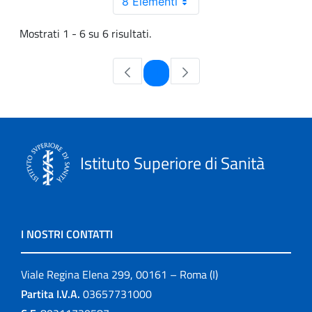
8 Elementi
Mostrati 1 - 6 su 6 risultati.
Pagina
1
Istituto Superiore di Sanità
I NOSTRI CONTATTI
Viale Regina Elena 299, 00161 – Roma (I)
Partita I.V.A.
03657731000