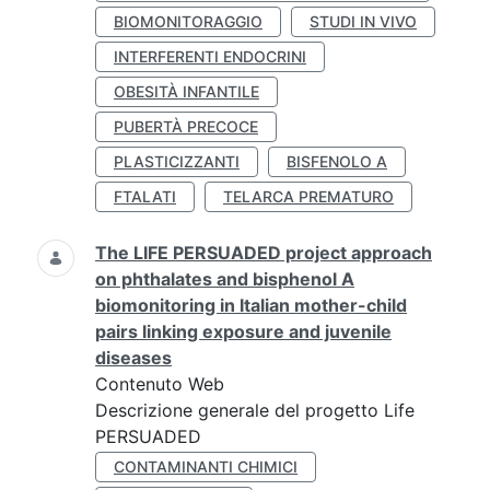
BIOMONITORAGGIO
STUDI IN VIVO
INTERFERENTI ENDOCRINI
OBESITÀ INFANTILE
PUBERTÀ PRECOCE
PLASTICIZZANTI
BISFENOLO A
FTALATI
TELARCA PREMATURO
The LIFE PERSUADED project approach
on phthalates and bisphenol A
biomonitoring in Italian mother-child
pairs linking exposure and juvenile
diseases
Contenuto Web
Descrizione generale del progetto Life
PERSUADED
CONTAMINANTI CHIMICI