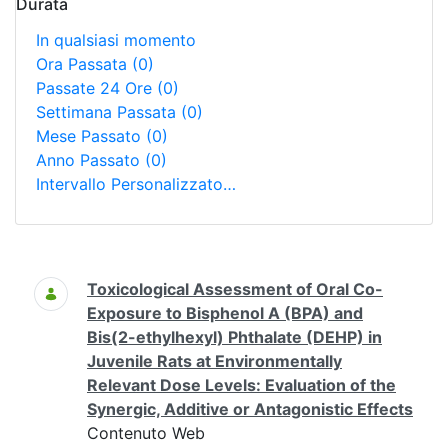
Durata
In qualsiasi momento
Ora Passata
(0)
Passate 24 Ore
(0)
Settimana Passata
(0)
Mese Passato
(0)
Anno Passato
(0)
Intervallo Personalizzato…
Ricerca
Toxicological Assessment of Oral Co-
Exposure to Bisphenol A (BPA) and
Bis(2-ethylhexyl) Phthalate (DEHP) in
Juvenile Rats at Environmentally
Relevant Dose Levels: Evaluation of the
Synergic, Additive or Antagonistic Effects
Contenuto Web