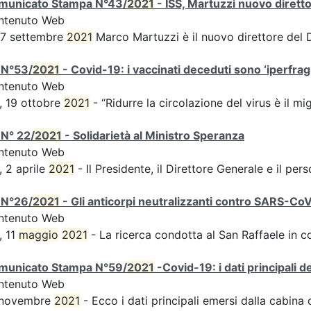
municato Stampa N°43/
2021
- ISS, Martuzzi nuovo diret
ntenuto Web
 7 settembre
2021
Marco Martuzzi è il nuovo direttore del
 N°53/
2021
- Covid-19: i vaccinati deceduti sono ‘iperfragil
ntenuto Web
, 19 ottobre
2021
- “Ridurre la circolazione del virus è il m
N° 22/
2021
- Solidarietà al Ministro Speranza
ntenuto Web
, 2 aprile
2021
- Il Presidente, il Direttore Generale e il perso
 N°26/
2021
- Gli anticorpi neutralizzanti contro SARS-Co
ntenuto Web
, 11
maggio
2021
- La ricerca condotta al San Raffaele in c
municato Stampa N°59/
2021
-Covid-19: i dati principali 
ntenuto Web
 novembre
2021
- Ecco i dati principali emersi dalla cabina di