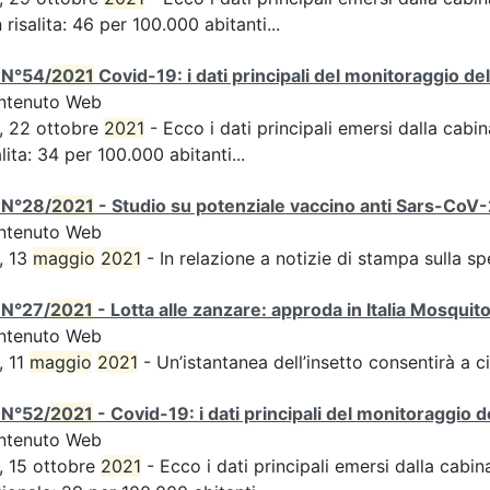
n risalita: 46 per 100.000 abitanti...
 N°54/
2021
Covid-19: i dati principali del monitoraggio de
ntenuto Web
, 22 ottobre
2021
- Ecco i dati principali emersi dalla cabina
alita: 34 per 100.000 abitanti...
 N°28/
2021
- Studio su potenziale vaccino anti Sars-CoV-2,
ntenuto Web
, 13
maggio
2021
- In relazione a notizie di stampa sulla s
 N°27/
2021
- Lotta alle zanzare: approda in Italia Mosquit
ntenuto Web
, 11
maggio
2021
- Un’istantanea dell’insetto consentirà a ci
 N°52/
2021
- Covid-19: i dati principali del monitoraggio d
ntenuto Web
, 15 ottobre
2021
- Ecco i dati principali emersi dalla cabina