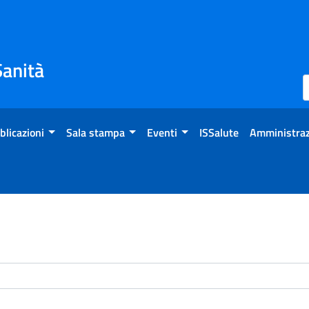
Sanità
blicazioni
Sala stampa
Eventi
ISSalute
Amministraz
enti