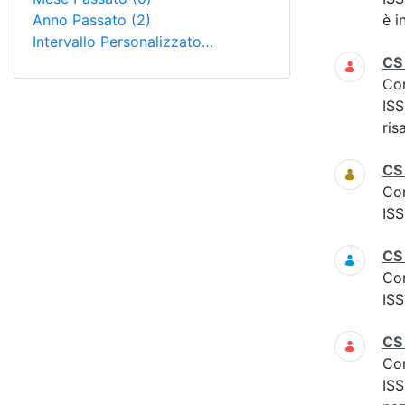
Anno Passato
(2)
è i
Intervallo Personalizzato…
CS
Co
ISS
ris
CS
Co
ISS
CS
Co
ISS
CS
Co
ISS