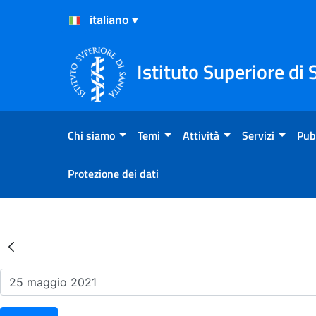
Salta al Contenuto
Salta al Footer
Istituto Superiore di 
Chi siamo
Temi
Attività
Servizi
Pub
Protezione dei dati
Risultati della Ricerca - Ev