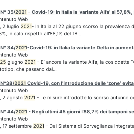
 N° 35/
2021
- Covid-19: in Italia la ‘variante Alfa’ al 57,8%,
ntenuto Web
, 2 luglio
2021
- In Italia al 22 giugno scorso la prevalenza d
8%, in calo rispetto all’88,1% del 18...
 N° 34/
2021
-Covid-19: in Italia la variante Delta in aume
ntenuto Web
25
giugno
2021
- E’ ancora la variante Alfa, la cosiddetta “
totipo, che passano dal...
 N°38/
2021
Covid-19, con l’introduzione delle ‘zone’ evita
ntenuto Web
, 2 agosto
2021
- Le misure introdotte lo scorso autunno 
 N° 44/
2021
- Negli ultimi 45 giorni l’88,7% dei tamponi s
ntenuto Web
, 17 settembre
2021
- Dal Sistema di Sorveglianza integra