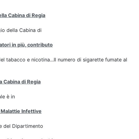
ella Cabina di Regia
gio della Cabina di
tori in più, contributo
del tabacco e nicotina...Il numero di sigarette fumate al
a Cabina di Regia
le è in
Malattie Infettive
e del Dipartimento