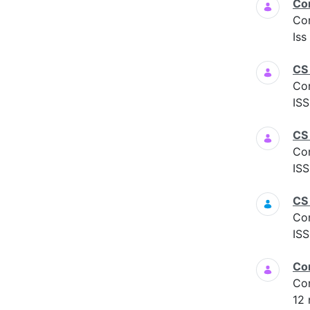
Co
Co
Iss
CS
Co
ISS
CS 
Co
ISS
CS
Co
ISS
Co
Co
12