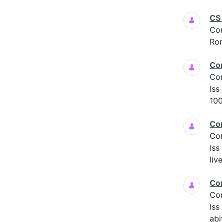
CS
Co
Ro
Co
Co
Iss
100
Co
Co
Iss
liv
Co
Co
Is
abi