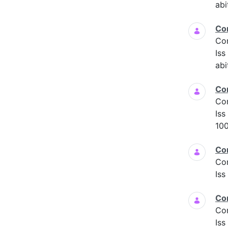
abi
Co
Co
Is
abi
Co
Co
Iss
100
Co
Co
Iss
Co
Co
Iss