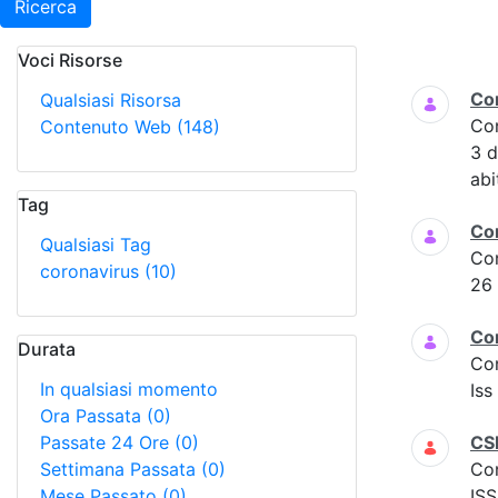
Ricerca
Voci Risorse
Ricerca
Co
Qualsiasi Risorsa
Co
Contenuto Web
(148)
3 
abi
Tag
Co
Qualsiasi Tag
Co
coronavirus
(10)
26
Co
Durata
Co
In qualsiasi momento
Iss
Ora Passata
(0)
Passate 24 Ore
(0)
CS
Settimana Passata
(0)
Co
Mese Passato
(0)
ISS