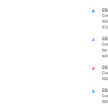
CS
Co
ISS
57,
CS
Co
Iss
sot
CS
Co
ISS
CS
Co
ISS