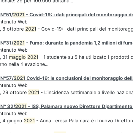
ionale: 29 per 100.000 abitanti...
 N°51/
2021
- Covid-19: i dati principali del monitoraggio d
ntenuto Web
, 8 ottobre
2021
- Covid-19: i dati principali del monitorag
 N°31/
2021
- Fumo: durante la pandemia 1,2 milioni di fuma
ntenuto Web
, 31
maggio
2021
- 1 studente su 5 ha utilizzato i prodotti 
rno nella rilevazione...
 N°57/
2021
Covid-19: le conclusioni del monitoraggio dell
ntenuto Web
, 29 ottobre
2021
- L’incidenza settimanale a livello naziona
 N° 32/
2021
- ISS, Palamara nuovo Direttore Dipartimento 
ntenuto Web
, 4 giugno
2021
- Anna Teresa Palamara è il nuovo Direttor