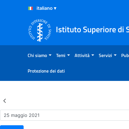
Salta al Contenuto
Salta al Footer
Istituto Superiore di 
Chi siamo
Temi
Attività
Servizi
Pub
Protezione dei dati
Risultati della Ricerca - Ev