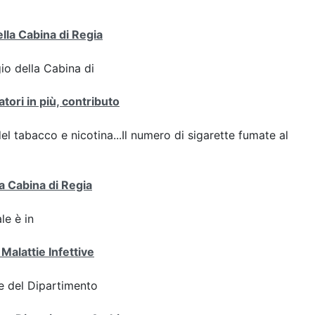
ella Cabina di Regia
gio della Cabina di
tori in più, contributo
del tabacco e nicotina...Il numero di sigarette fumate al
a Cabina di Regia
le è in
Malattie Infettive
e del Dipartimento