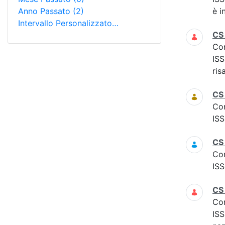
Anno Passato
(2)
è i
Intervallo Personalizzato…
CS
Co
ISS
ris
CS
Co
ISS
CS
Co
ISS
CS
Co
ISS