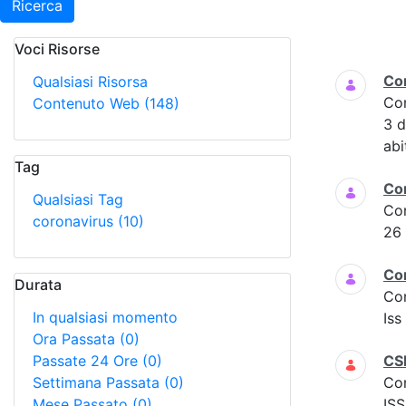
Ricerca
Voci Risorse
Ricerca
Co
Qualsiasi Risorsa
Co
Contenuto Web
(148)
3 
abi
Tag
Co
Qualsiasi Tag
Co
coronavirus
(10)
26
Co
Durata
Co
In qualsiasi momento
Iss
Ora Passata
(0)
Passate 24 Ore
(0)
CS
Settimana Passata
(0)
Co
Mese Passato
(0)
ISS