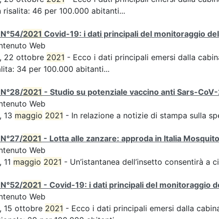
n risalita: 46 per 100.000 abitanti...
 N°54/
2021
Covid-19: i dati principali del monitoraggio de
ntenuto Web
, 22 ottobre
2021
- Ecco i dati principali emersi dalla cabina
alita: 34 per 100.000 abitanti...
 N°28/
2021
- Studio su potenziale vaccino anti Sars-CoV-2,
ntenuto Web
, 13
maggio
2021
- In relazione a notizie di stampa sulla s
 N°27/
2021
- Lotta alle zanzare: approda in Italia Mosquit
ntenuto Web
, 11
maggio
2021
- Un’istantanea dell’insetto consentirà a ci
 N°52/
2021
- Covid-19: i dati principali del monitoraggio d
ntenuto Web
, 15 ottobre
2021
- Ecco i dati principali emersi dalla cabina