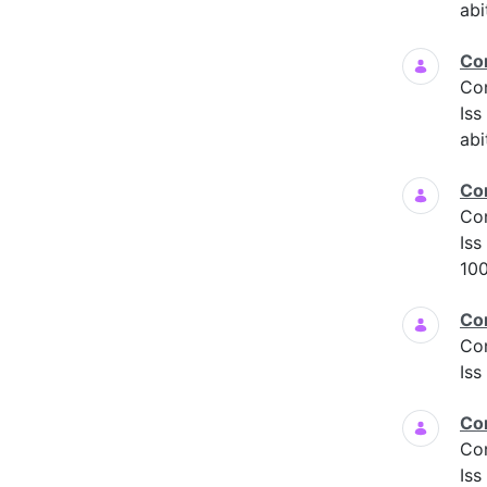
abi
Co
Co
Is
abi
Co
Co
Iss
100
Co
Co
Iss
Co
Co
Iss