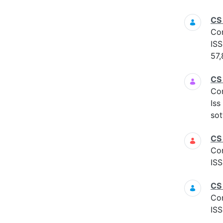
CS
Co
ISS
57,
CS
Co
Iss
sot
CS
Co
ISS
CS
Co
ISS