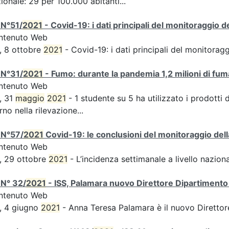
ionale: 29 per 100.000 abitanti...
 N°51/
2021
- Covid-19: i dati principali del monitoraggio d
ntenuto Web
, 8 ottobre
2021
- Covid-19: i dati principali del monitorag
 N°31/
2021
- Fumo: durante la pandemia 1,2 milioni di fuma
ntenuto Web
, 31
maggio
2021
- 1 studente su 5 ha utilizzato i prodotti 
rno nella rilevazione...
 N°57/
2021
Covid-19: le conclusioni del monitoraggio dell
ntenuto Web
, 29 ottobre
2021
- L’incidenza settimanale a livello naziona
 N° 32/
2021
- ISS, Palamara nuovo Direttore Dipartimento 
ntenuto Web
, 4 giugno
2021
- Anna Teresa Palamara è il nuovo Direttor