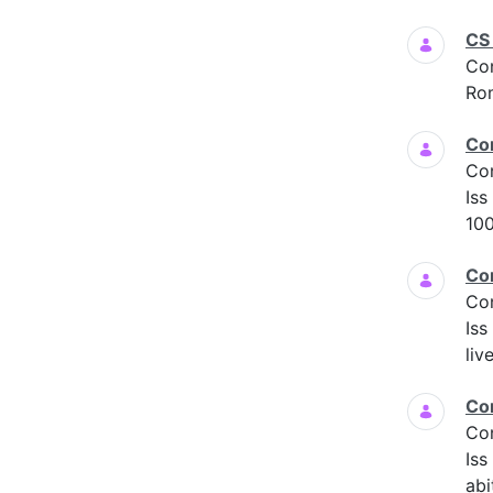
CS
Co
Ro
Co
Co
Iss
100
Co
Co
Iss
liv
Co
Co
Is
abi