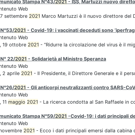
municato Stampa N°43/
2021
- ISS, Martuzzi nuovo diret
ntenuto Web
 7 settembre
2021
Marco Martuzzi è il nuovo direttore del
 N°53/
2021
- Covid-19: i vaccinati deceduti sono ‘iperfragil
ntenuto Web
, 19 ottobre
2021
- “Ridurre la circolazione del virus è il m
N° 22/
2021
- Solidarietà al Ministro Speranza
ntenuto Web
, 2 aprile
2021
- Il Presidente, il Direttore Generale e il perso
 N°26/
2021
- Gli anticorpi neutralizzanti contro SARS-Co
ntenuto Web
, 11
maggio
2021
- La ricerca condotta al San Raffaele in c
municato Stampa N°59/
2021
-Covid-19: i dati principali 
ntenuto Web
 novembre
2021
- Ecco i dati principali emersi dalla cabina di