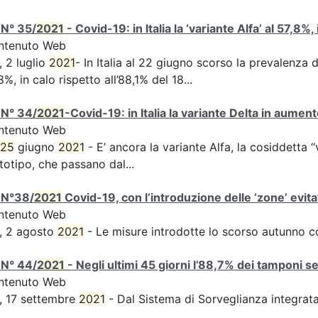
 N° 35/
2021
- Covid-19: in Italia la ‘variante Alfa’ al 57,8%,
ntenuto Web
, 2 luglio
2021
- In Italia al 22 giugno scorso la prevalenza d
8%, in calo rispetto all’88,1% del 18...
 N° 34/
2021
-Covid-19: in Italia la variante Delta in aume
ntenuto Web
25
giugno
2021
- E’ ancora la variante Alfa, la cosiddetta “
totipo, che passano dal...
 N°38/
2021
Covid-19, con l’introduzione delle ‘zone’ evita
ntenuto Web
, 2 agosto
2021
- Le misure introdotte lo scorso autunno 
 N° 44/
2021
- Negli ultimi 45 giorni l’88,7% dei tamponi s
ntenuto Web
, 17 settembre
2021
- Dal Sistema di Sorveglianza integra