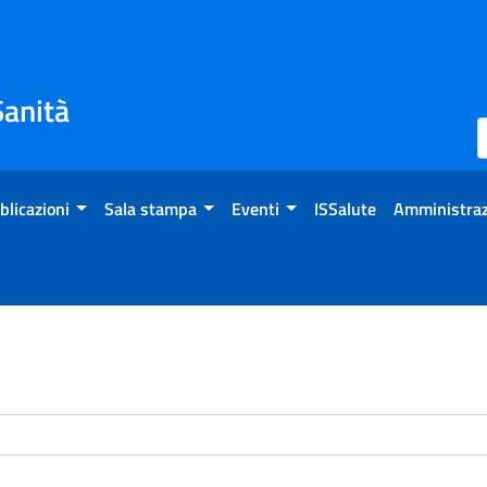
Sanità
blicazioni
Sala stampa
Eventi
ISSalute
Amministraz
enti