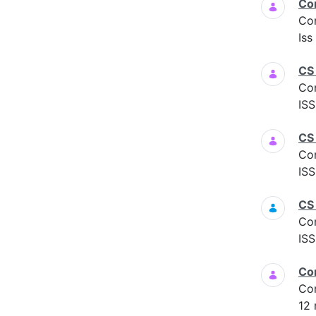
Co
Co
Iss
CS
Co
ISS
CS 
Co
ISS
CS
Co
ISS
Co
Co
12