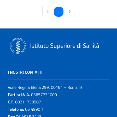
Pagina
1
Istituto Superiore di Sanità
I NOSTRI CONTATTI
Viale Regina Elena 299, 00161 – Roma (I)
Partita I.V.A.
03657731000
C.F.
80211730587
Telefono:
06 4990 1
Fax:
06 4938 7118