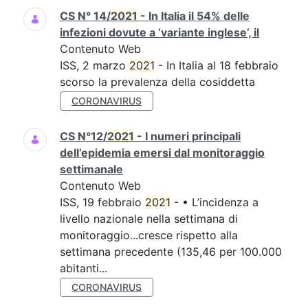
CS N° 14/
2021
- In Italia il 54% delle
infezioni dovute a ‘variante inglese’, il
Contenuto Web
ISS, 2 marzo
2021
- In Italia al 18 febbraio
scorso la prevalenza della cosiddetta
CORONAVIRUS
CS N°12/
2021
- I numeri principali
dell’epidemia emersi dal monitoraggio
settimanale
Contenuto Web
ISS, 19 febbraio
2021
- • L’incidenza a
livello nazionale nella settimana di
monitoraggio...cresce rispetto alla
settimana precedente (135,46 per 100.000
abitanti...
CORONAVIRUS