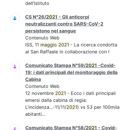
dell’Istituto
CS N°26/
2021
- Gli anticorpi
neutralizzanti contro SARS-CoV-2
persistono nel sangue
Contenuto Web
ISS, 11
maggio
2021
- La ricerca condotta
al San Raffaele in collaborazione con l
Comunicato Stampa N°59/
2021
-Covid-
19: i dati principali del monitoraggio della
Cabina
Contenuto Web
12 novembre
2021
- Ecco i dati principali
emersi dalla cabina di regia:
L’incidenza...-11/11/
2021
) vs 53 per 100mila
abitanti...
Comunicato Stampa N°58/
2021
- Covid-