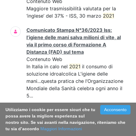
Contenuto Web
Maggiore trasmissibilità valutata per la
‘inglese’ del 37% - ISS, 30 marzo
2021
Comunicato Stampa N°36/2023 Iss:
l’igiene delle mani salva milioni di vite, al
via il primo corso di Formazione A
Distanza (FAD) sul tema
Contenuto Web
In Italia in calo nel
2021
il consumo di
soluzione idroalcolica L'igiene delle
mani...questa pratica che l’Organizzazione
Mondiale della Sanità celebra ogni anno il
5...
Comunicato Stampa N°39/2022 - Fumo:
Utilizziamo i cookie per essere sicuri che tu
Acconsento
possa avere la migliore esperienza sul
in Italia circa 800mila fumatori in più
nostro sito. Se vai avanti nella navigazione, riteniamo che
rispetto al 2019. Triplicato il consumo di
tu sia d’accordo
Maggiori Informazioni
sigarette a tabacco riscaldato