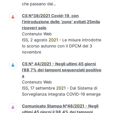
che passano dal...
CS N°38/
2021
Covid-19, con
l’introduzione delle ‘zone’ evitati 25mila
ricoveri solo
Contenuto Web
ISS, 2 agosto
2021
- Le misure introdotte
lo scorso autunno con il DPCM del 3
novembre
CS N° 44/
2021
- Negli ultimi 45 giorni
l’88,7% dei tamponi sequenziati positivo
a
Contenuto Web
ISS, 17 settembre
2021
- Dal Sistema di
Sorveglianza integrata COVID-19 emerge
Comunicato Stampa N°48/
2021
- Negli
ultimi 45 giorni il 98,4% dei tamponi