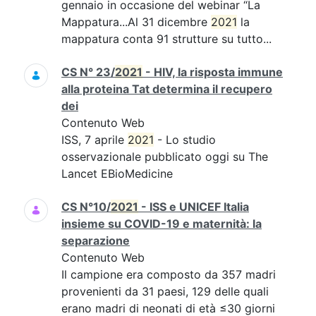
gennaio in occasione del webinar “La
Mappatura...Al 31 dicembre
2021
la
mappatura conta 91 strutture su tutto...
CS N° 23/
2021
- HIV, la risposta immune
alla proteina Tat determina il recupero
dei
Contenuto Web
ISS, 7 aprile
2021
- Lo studio
osservazionale pubblicato oggi su The
Lancet EBioMedicine
CS N°10/
2021
- ISS e UNICEF Italia
insieme su COVID-19 e maternità: la
separazione
Contenuto Web
Il campione era composto da 357 madri
provenienti da 31 paesi, 129 delle quali
erano madri di neonati di età ≤30 giorni