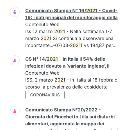
Comunicato Stampa N° 16/
2021
- Covid-
19: i dati principali del monitoraggio della
Contenuto Web
Iss 12 marzo
2021
- Nella settimana 1-7
marzo
2021
Si continua a osservare una
importante...-07/03-
2021
) vs 194,87 per...
CS N° 14/
2021
- In Italia il 54% delle
infezioni dovute a ‘variante inglese’, il
Contenuto Web
ISS, 2 marzo
2021
- In Italia al 18 febbraio
scorso la prevalenza della cosiddetta
CORONAVIRUS
Comunicato Stampa N°20/2022 -
Giornata del Fiocchetto Lilla sui disturbi
alimentari, aggiornata la mappa dei