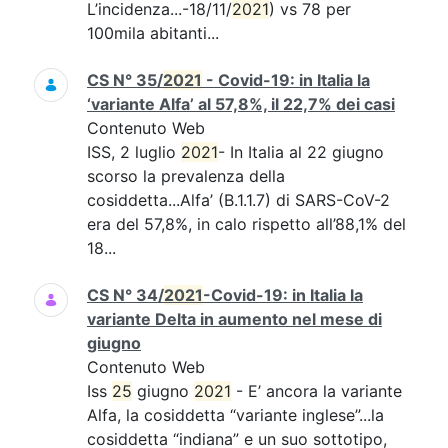
L’incidenza...-18/11/
2021
) vs 78 per
100mila abitanti...
CS N° 35/
2021
- Covid-19: in Italia la
‘variante Alfa’ al 57,8%, il 22,7% dei casi
Contenuto Web
ISS, 2 luglio
2021
- In Italia al 22 giugno
scorso la prevalenza della
cosiddetta...Alfa’ (B.1.1.7) di SARS-CoV-2
era del 57,8%, in calo rispetto all’88,1% del
18...
CS N° 34/
2021
-Covid-19: in Italia la
variante Delta in aumento nel mese di
giugno
Contenuto Web
Iss
25
giugno
2021
- E’ ancora la variante
Alfa, la cosiddetta “variante inglese”...la
cosiddetta “indiana” e un suo sottotipo,