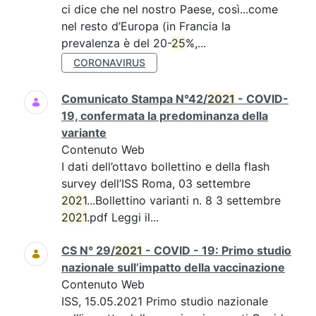
ci dice che nel nostro Paese, così...come
nel resto d’Europa (in Francia la
prevalenza è del 20-
25
%,...
CORONAVIRUS
Comunicato Stampa N°42/
2021
- COVID-
19, confermata la predominanza della
variante
Contenuto Web
I dati dell’ottavo bollettino e della flash
survey dell’ISS Roma, 03 settembre
2021
...Bollettino varianti n. 8 3 settembre
2021
.pdf Leggi il...
CS N° 29/
2021
- COVID - 19: Primo studio
nazionale sull’impatto della vaccinazione
Contenuto Web
ISS, 15.05.2021 Primo studio nazionale