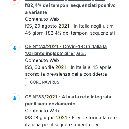
l’82,4% dei tamponi sequenziati positivo
a variante
Contenuto Web
ISS, 20 agosto
2021
- In Italia negli ultimi
45 giorni l’82,4% dei tamponi sequenziati
CS N° 24/
2021
- Covid-19: in Italia la
‘variante inglese’ all’91,6%.
Contenuto Web
ISS, 30 aprile
2021
- In Italia al 15 aprile
scorso la prevalenza della cosiddetta
CORONAVIRUS
CS N°33/
2021
- Al via la rete integrata
per il sequenziamento.
Contenuto Web
ISS 18 giugno
2021
- Prende forma la rete
italiana per il sequenziamento per