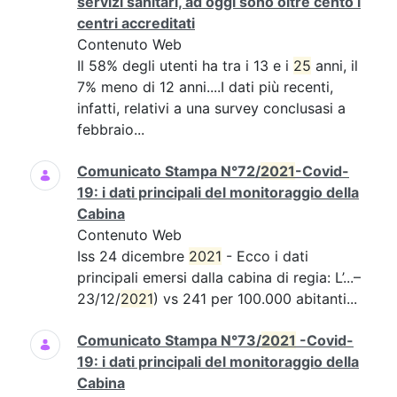
servizi sanitari, ad oggi sono oltre cento i
centri accreditati
Contenuto Web
Il 58% degli utenti ha tra i 13 e i
25
anni, il
7% meno di 12 anni....I dati più recenti,
infatti, relativi a una survey conclusasi a
febbraio...
Comunicato Stampa N°72/
2021
-Covid-
19: i dati principali del monitoraggio della
Cabina
Contenuto Web
Iss 24 dicembre
2021
- Ecco i dati
principali emersi dalla cabina di regia: L’...–
23/12/
2021
) vs 241 per 100.000 abitanti...
Comunicato Stampa N°73/
2021
-Covid-
19: i dati principali del monitoraggio della
Cabina