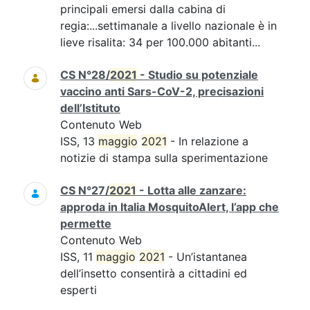
principali emersi dalla cabina di
regia:...settimanale a livello nazionale è in
lieve risalita: 34 per 100.000 abitanti...
CS N°28/
2021
- Studio su potenziale
vaccino anti Sars-CoV-2, precisazioni
dell’Istituto
Contenuto Web
ISS, 13
maggio
2021
- In relazione a
notizie di stampa sulla sperimentazione
CS N°27/
2021
- Lotta alle zanzare:
approda in Italia MosquitoAlert, l’app che
permette
Contenuto Web
ISS, 11
maggio
2021
- Un’istantanea
dell’insetto consentirà a cittadini ed
esperti