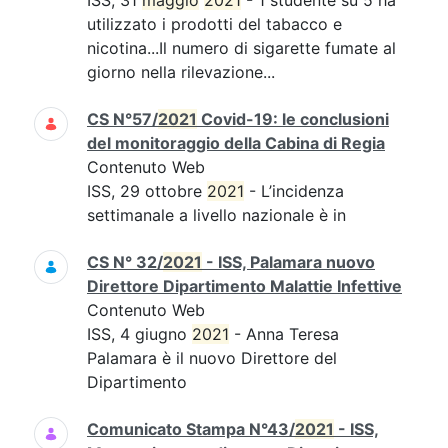
ISS, 31
maggio
2021
- 1 studente su 5 ha
utilizzato i prodotti del tabacco e
nicotina...Il numero di sigarette fumate al
giorno nella rilevazione...
CS N°57/
2021
Covid-19: le conclusioni
del monitoraggio della Cabina di Regia
Contenuto Web
ISS, 29 ottobre
2021
- L’incidenza
settimanale a livello nazionale è in
CS N° 32/
2021
- ISS, Palamara nuovo
Direttore Dipartimento Malattie Infettive
Contenuto Web
ISS, 4 giugno
2021
- Anna Teresa
Palamara è il nuovo Direttore del
Dipartimento
Comunicato Stampa N°43/
2021
- ISS,