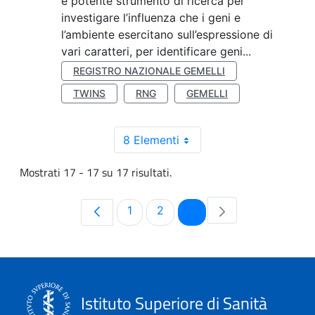
e potente strumento di ricerca per
investigare l’influenza che i geni e
l’ambiente esercitano sull’espressione di
vari caratteri, per identificare geni...
REGISTRO NAZIONALE GEMELLI
TWINS
RNG
GEMELLI
8 Elementi
Mostrati 17 - 17 su 17 risultati.
Pagina
Pagina
Pagina
1
2
3
Istituto Superiore di Sanità