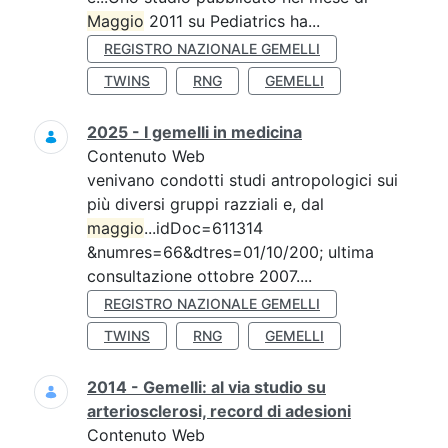
Maggio
2011 su Pediatrics ha...
REGISTRO NAZIONALE GEMELLI
TWINS
RNG
GEMELLI
2025 - I gemelli in medicina
Contenuto Web
venivano condotti studi antropologici sui
più diversi gruppi razziali e, dal
maggio
...idDoc=611314
&numres=66&dtres=01/10/200; ultima
consultazione ottobre 2007....
REGISTRO NAZIONALE GEMELLI
TWINS
RNG
GEMELLI
2014 - Gemelli: al via studio su
arteriosclerosi, record di adesioni
Contenuto Web