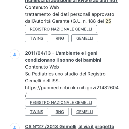
richiesta di adesione al RNG e ad altri no?
Contenuto Web
trattamento dei dati personali approvato
dall’Autorità Garante (G.U. n. 188 del
25
REGISTRO NAZIONALE GEMELLI
TWINS
RNG
GEMELLI
2011/04/13 - L'ambiente e i geni
condizionano il sonno dei bambini
Contenuto Web
Su Pediatrics uno studio del Registro
Gemelli dell'ISS:
https://pubmed.ncbi.nlm.nih.gov/21482604
/
REGISTRO NAZIONALE GEMELLI
TWINS
RNG
GEMELLI
CS N°27 /2013 Gemelli, al via il progetto