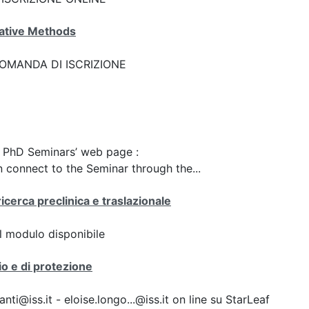
ative Methods
k: DOMANDA DI ISCRIZIONE
he PhD Seminars’ web page :
 connect to the Seminar through the...
icerca preclinica e traslazionale
 il modulo disponibile
io e di protezione
i@iss.it - eloise.longo...@iss.it on line su StarLeaf