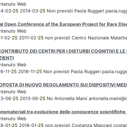
ntenuto Web
14-03-
25
2014-03-
25
Non previsti Paola Ruggeri paola.rugg
nal Open Conference of the European Project for Rare D
ntenuto Web
11-02-
25
2011-02-
25
non previsti Centro Nazionale Malattie
 CONTRIBUTO DEI CENTRI PER I DISTURBI COGNITIVI E 
ZIENTI
ntenuto Web
6-11-
25
2016-11-
25
Non previsti Paola Ruggeri paola.rugger
OPOSTA DI NUOVO REGOLAMENTO SUI DISPOSITIVI MED
ntenuto Web
13-06-
25
2013-06-
25
No Antonella Maini antonella.maini@iss
anomateriali tra evoluzione delle conoscenze scientifiche 
ntenuto Web
18-01-
25
2018-01-
25
non previsti Costanza Majorani costan