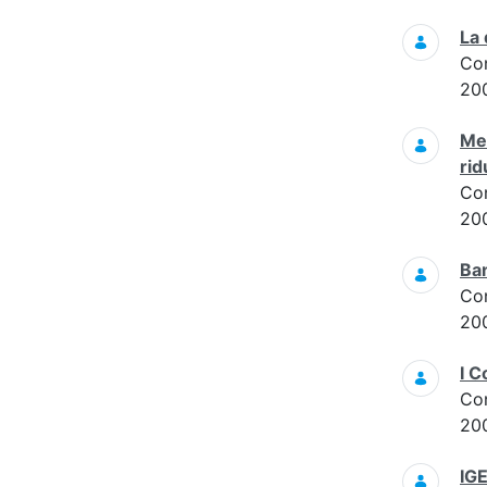
La 
Co
20
Met
rid
Co
20
Ban
Co
20
I 
Co
20
IGE