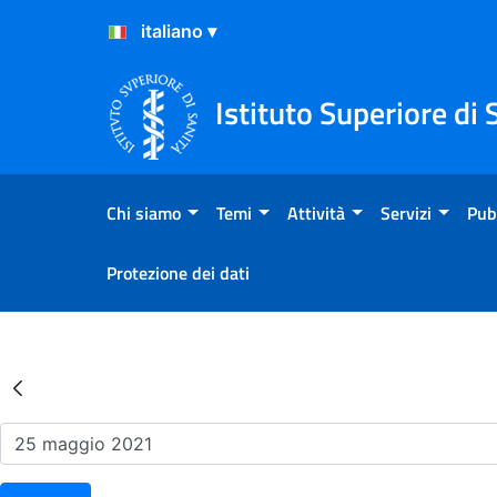
Salta al Contenuto
Salta al Footer
Istituto Superiore di 
Chi siamo
Temi
Attività
Servizi
Pub
Protezione dei dati
Risultati della Ricerca - Ev