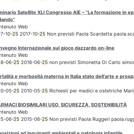
inario Satellite XLI Congresso AIE – “La formazione in e
dando”
ntenuto Web
7-10-
25
2017-10-
25
Non previsti Paola Scardetta paola.sc
vegno Internazionale sul gioco dazzardo on-line
ntenuto Web
18-06-
25
2018-06-
25
non previsti Simonetta Di Carlo simone
talità e morbosità materna in Italia stato dell’arte e pros
ntenuto Web
10-05-
25
2010-05-
25
Richiesti per medici e ostetriche Mar
FARMACI BIOSIMILARI USO, SICUREZZA, SOSTENIBILITÀ
ntenuto Web
15-06-
25
2015-06-
25
Non previsti Paola Ruggeri paola.rugg
osizioni ad inquinanti ambientali e patologia infantile