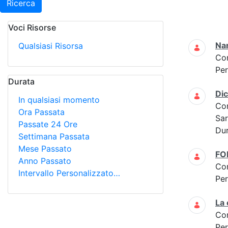
Ricerca
Voci Risorse
Ricerca
Na
Qualsiasi Risorsa
Co
Per
Durata
Di
In qualsiasi momento
Co
Ora Passata
Sar
Passate 24 Ore
Dur
Settimana Passata
Mese Passato
FO
Anno Passato
Co
Intervallo Personalizzato…
Per
La
Co
Per