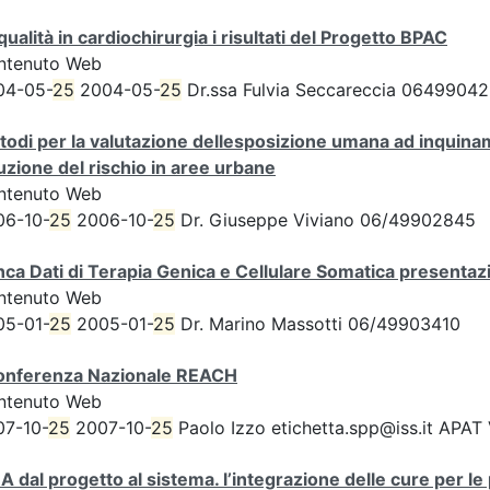
qualità in cardiochirurgia i risultati del Progetto BPAC
ntenuto Web
04-05-
25
2004-05-
25
Dr.ssa Fulvia Seccareccia 0649904
odi per la valutazione dellesposizione umana ad inquinam
uzione del rischio in aree urbane
ntenuto Web
06-10-
25
2006-10-
25
Dr. Giuseppe Viviano 06/49902845
ca Dati di Terapia Genica e Cellulare Somatica presentazi
ntenuto Web
05-01-
25
2005-01-
25
Dr. Marino Massotti 06/49903410
Conferenza Nazionale REACH
ntenuto Web
07-10-
25
2007-10-
25
Paolo Izzo etichetta.spp@iss.it APAT
A dal progetto al sistema. l’integrazione delle cure per l