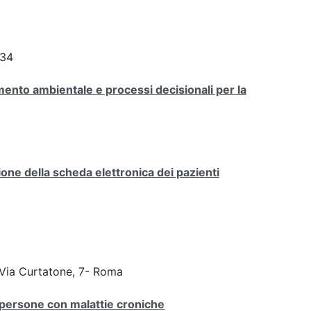
234
ento ambientale e processi decisionali per la
one della scheda elettronica dei pazienti
 Via Curtatone, 7- Roma
e persone con malattie croniche