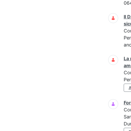
06
Il 
sic
Co
Per
anc
La 
am
Co
Per
For
Co
Sar
Dur