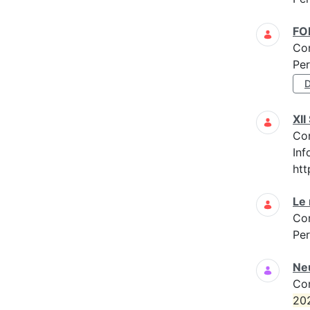
F
Co
Per
D
XI
Co
Inf
htt
Le 
Co
Per
Neu
Co
20