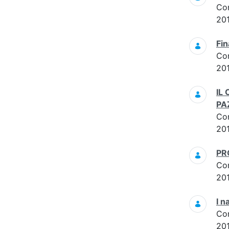
Co
20
Fi
Co
20
IL
PA
Co
201
PR
Co
20
I n
Co
20