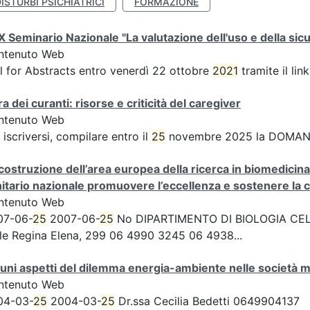
ISTURBI PSICHIATRICI
FORMAZIONE
 Seminario Nazionale "La valutazione dell'uso e della sicu
ntenuto Web
l for Abstracts entro venerdì 22 ottobre
2021
tramite il lin
a dei curanti: risorse e criticità del caregiver
ntenuto Web
 iscriversi, compilare entro il
25
novembre 2025 la DOMAN
costruzione dell’area europea della ricerca in biomedicina e
itario nazionale promuovere l’eccellenza e sostenere la co
ntenuto Web
07-06-
25
2007-06-
25
No DIPARTIMENTO DI BIOLOGIA CELL
le Regina Elena, 299 06 4990 3245 06 4938...
uni aspetti del dilemma energia-ambiente nelle società
ntenuto Web
04-03-
25
2004-03-
25
Dr.ssa Cecilia Bedetti 0649904137