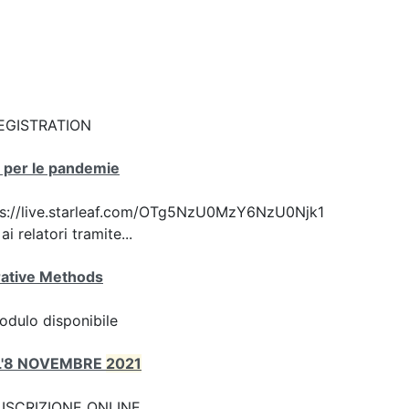
: REGISTRATION
ca per le pandemie
 https://live.starleaf.com/OTg5NzU0MzY6NzU0Njk1
 relatori tramite...
ative Methods
odulo disponibile
ALL'8 NOVEMBRE
2021
nk: ISCRIZIONE ONLINE