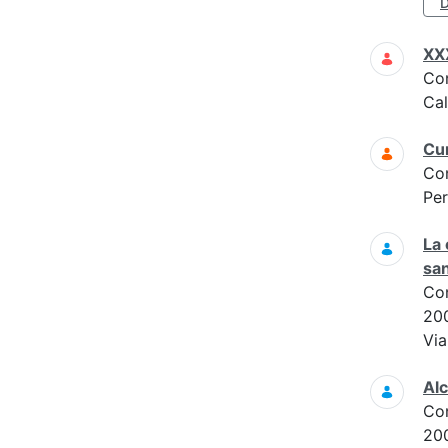
D
XXX
Co
Cal
Cur
Co
Per
La 
san
Co
20
Via
Alc
Co
20