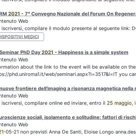
ORM
2021
- 7° Convegno Nazionale del Forum On Regener
ntenuto Web
 iscriversi, compilare il modulo presente al seguente lin
ISPOSITIVI MEDICI
I Seminar PhD Day
2021
- Happiness is a simple system
ntenuto Web
ormation about the link to the event will be available on t
ps://phd.uniroma1.it/web/seminari.aspx?i=3517&l=IT you can
nuove frontiere dell'imaging a risonanza magnetica nella r
ntenuto Web
 iscriversi, compilare online ed inviare, entro il
25
maggio
,
roscienze sociali, isolamento e solitudine: fattori di risch
ntenuto Web
21
-05-21 non previsti Anna De Santi, Eloise Longo anna.desant