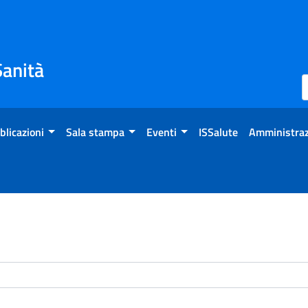
Sanità
blicazioni
Sala stampa
Eventi
ISSalute
Amministraz
enti