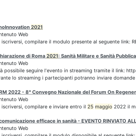
noInnovation
2021
ntenuto Web
 iscriversi, compilare il modulo presente al seguente link
chiarazione di Roma
2021
: Sanità Militare e Sanità Pubbli
ntenuto Web
à possibile seguire l'evento in streaming tramite il link:
ante lo streaming i partecipanti potranno inviare domande ai
RM 2022 - 8° Convegno Nazionale del Forum On Regener
ntenuto Web
 iscriversi, compilare e inviare entro il
25
maggio
2022 il m
 comunicazione efficace in sanità - EVENTO RINVIATO 
ntenuto Web
 iscriversi, compilare il modulo disponibile al seguente li