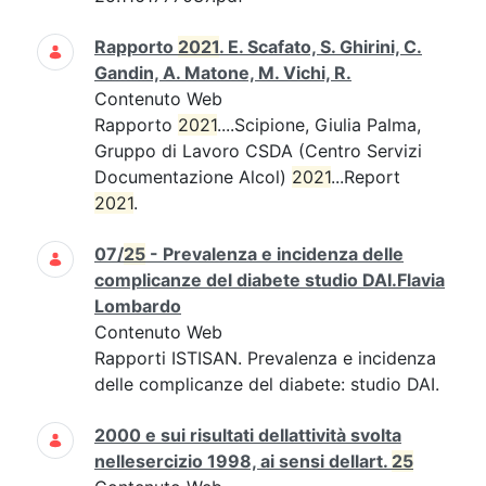
Rapporto
2021
. E. Scafato, S. Ghirini, C.
Gandin, A. Matone, M. Vichi, R.
Contenuto Web
Rapporto
2021
....Scipione, Giulia Palma,
Gruppo di Lavoro CSDA (Centro Servizi
Documentazione Alcol)
2021
...Report
2021
.
07/
25
- Prevalenza e incidenza delle
complicanze del diabete studio DAI.Flavia
Lombardo
Contenuto Web
Rapporti ISTISAN. Prevalenza e incidenza
delle complicanze del diabete: studio DAI.
2000 e sui risultati dellattività svolta
nellesercizio 1998, ai sensi dellart.
25