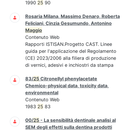
1990
25
90
Rosaria Milana, Massimo Denaro, Roberta
Feliciani, Cinzia Gesumundo, Antonino
Maggio
Contenuto Web
Rapporti ISTISAN.Progetto CAST. Linee
guida per l'applicazione del Regolamento
(CE) 2023/2006 alla filiera di produzione
di vernici, adesivi e inchiostri da stampa
83/
25
Citronellyl phenylacetate
Chemico-physical data, toxicity data,
environmental
Contenuto Web
1983
25
83
00/
25
- La sensibilità dentinale analisi al
SEM degli effetti sulla dentina prodotti