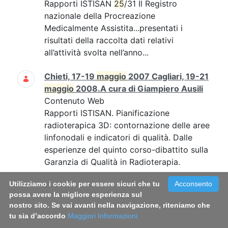
Rapporti ISTISAN
25
/31 Il Registro
nazionale della Procreazione
Medicalmente Assistita...presentati i
risultati della raccolta dati relativi
all’attività svolta nell’anno...
Chieti, 17-19
maggio
2007 Cagliari, 19-21
maggio
2008.A cura di Giampiero Ausili
Contenuto Web
Rapporti ISTISAN. Pianificazione
radioterapica 3D: contornazione delle aree
linfonodali e indicatori di qualità. Dalle
esperienze del quinto corso-dibattito sulla
Garanzia di Qualità in Radioterapia.
Utilizziamo i cookie per essere sicuri che tu
Acconsento
Rapporto ISTISAN 21/14 - Italian Blood
possa avere la migliore esperienza sul
System 2020: activity data,
nostro sito. Se vai avanti nella navigazione, riteniamo che
haemovigilance and epidemiological
tu sia d’accordo
Maggiori Informazioni
surveillance. Liviana Catalano, Vanessa