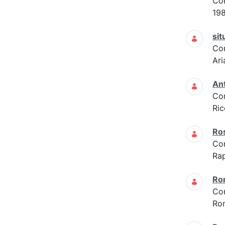
Co
19
sit
Co
Ari
Ant
Co
Ric
Ros
Co
Rap
Ro
Co
Ro