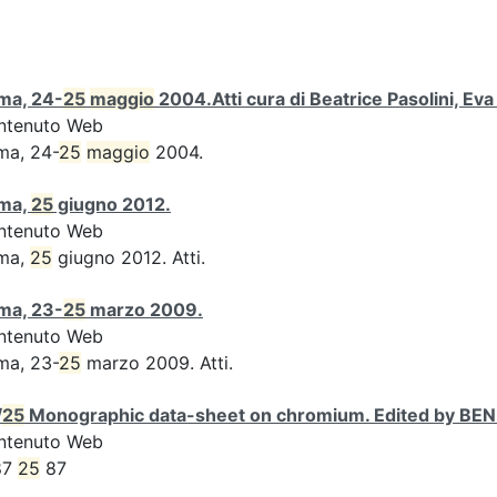
ma, 24-
25
maggio
2004.Atti cura di Beatrice Pasolini, Ev
ntenuto Web
ma, 24-
25
maggio
2004.
ma,
25
giugno 2012.
ntenuto Web
ma,
25
giugno 2012. Atti.
ma, 23-
25
marzo 2009.
ntenuto Web
ma, 23-
25
marzo 2009. Atti.
/
25
Monographic data-sheet on chromium. Edited by BENED
ntenuto Web
87
25
87