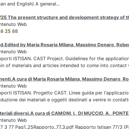
lian and English) A general...
/
25
The present structure and development strategy of th
ntenuto Web
88
25
88
d.Edited by Maria Rosaria Milana, Massimo Denaro, Rober
ntenuto Web
porti ISTISAN. CAST Project. Guidelines for the applicatio
in of materials and articles intended to come into contact 
menti.A cura di Maria Rosaria Milana, Massimo Denaro, Ro
ntenuto Web
porti ISTISAN. Progetto CAST. Linee guida per l'applicazi
duzione dei materiali e oggetti destinati a venire in contatt
eriali diversi.A cura di CAMONI, I., DI MUCCIO, A., PON
ntenuto Web
7 3 77 Pag1_25Rapporto_77_3.pdf Rapporto Istisan 77/3 (P