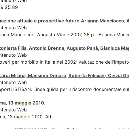
ntenuto Web
89
25
89
uazione attuale e prospettive future.Arianna Manciocco,
ntenuto Web
anna Manciocco, Augusto Vitale 2007,
25
p....Arianna Manc
onietta Filia, Antonio Brenna, Augusto Panà, Gianluca
Ma
ntenuto Web
overi per morbillo in Italia nel 2002: valutazione dell'impatto
aria Milana, Massimo Denaro, Roberta Feliciani, Cinzia
ntenuto Web
porti ISTISAN. Linee guida per il riscontro documentale s
ma, 13
maggio
2010.
ntenuto Web
ma, 13
maggio
2010. Atti