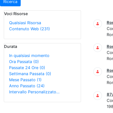
Ricerca
Voci Risorse
Ricerca
Ro
Qualsiasi Risorsa
Co
Contenuto Web
(231)
Ro
Durata
Ro
Co
In qualsiasi momento
Ro
Ora Passata
(0)
Passate 24 Ore
(0)
Ro
Settimana Passata
(0)
Co
Mese Passato
(1)
Ro
Anno Passato
(24)
Intervallo Personalizzato…
87
Co
19