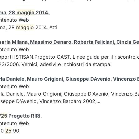
ma, 28
maggio
2014.
ntenuto Web
ma, 28
maggio
2014. Atti
aria Milana, Massimo Denaro, Roberta Feliciani, Cinzia
ntenuto Web
porti ISTISAN.Progetto CAST. Linee guida per il riscontro
3/2006. Vernici, adesivi e inchiostri da stampa.
la Daniele, Mauro Grigioni, Giuseppe DAvenio, Vincenzo
ntenuto Web
la Daniele, Mauro Grigioni, Giuseppe D'Avenio, Vincenzo 
seppe D'Avenio, Vincenzo Barbaro 2002,...
/
25
Progetto RIRI.
ntenuto Web
90
25
90