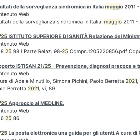
ultati della sorveglianza sindromica in Italia
maggio
2011 -
ntenuto Web
ultati della sorveglianza sindromica in Italia:
maggio
2011 - 
/
25
ISTITUTO SUPERIORE DI SANITÀ Relazione del Ministro
ntenuto Web
98
25
98 I Parte Relaz. 98-
25
Compr..1205220856.pdf Coperti
pporto ISTISAN 21/
25
- Prevenzione, diagnosi precoce e t
ntenuto Web
ura di Adele Minutillo, Simona Pichini, Paolo Berretta
2021
,
lo Berretta
2021
, vi, 89...
/
25
Approccio al MEDLINE.
ntenuto Web
86
25
86
/
25
La posta elettronica una guida per gli utenti.A cura