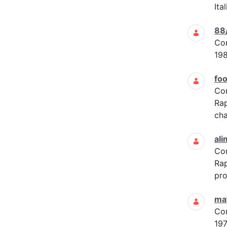
Ita
88
Co
19
foo
Co
Rap
cha
ali
Co
Rap
pro
mat
Co
197