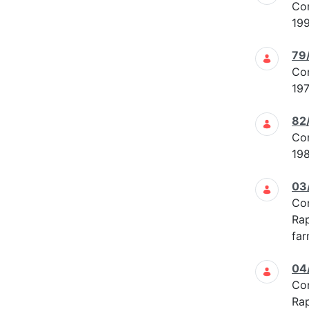
Co
19
79
Co
19
82
Co
19
03
Co
Rap
far
04
Co
Rap