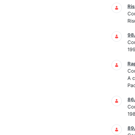
Ris
Co
Ris
98
Co
19
Ra
Co
A c
Pao
86
Co
19
89