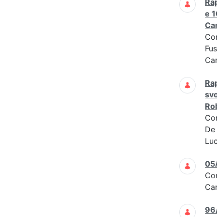
Rap
e 1
Cam
Co
Fus
Cam
Rap
svo
Rob
Co
De 
Luc
05
Co
Car
96