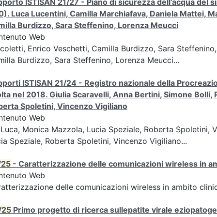
porto ISTISAN 21/27 - Piano di sicurezza dell’acqua del si
0). Luca Lucentini, Camilla Marchiafava, Daniela Mattei, Ma
illa Burdizzo, Sara Steffenino, Lorenza Meucci
ntenuto Web
coletti, Enrico Veschetti, Camilla Burdizzo, Sara Steffenin
illa Burdizzo, Sara Steffenino, Lorenza Meucci...
porti ISTISAN 21/24 - Registro nazionale della Procreazione
lta nel 2018. Giulia Scaravelli, Anna Bertini, Simone Boll
erta Spoletini, Vincenzo Vigiliano
ntenuto Web
Luca, Monica Mazzola, Lucia Speziale, Roberta Spoletini, 
ia Speziale, Roberta Spoletini, Vincenzo Vigiliano...
/
25
- Caratterizzazione delle comunicazioni wireless in a
ntenuto Web
atterizzazione delle comunicazioni wireless in ambito clini
/
25
Primo progetto di ricerca sullepatite virale eziopatoge