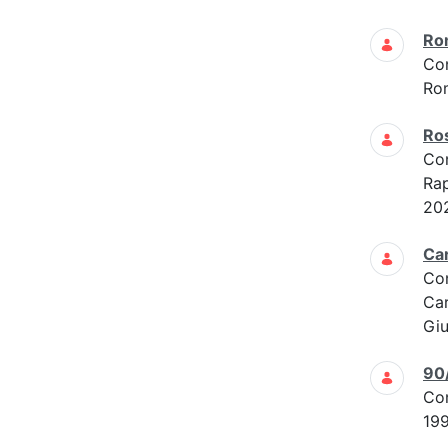
Ro
Co
Ro
Ros
Co
Rap
202
Car
Co
Car
Giu
90
Co
19