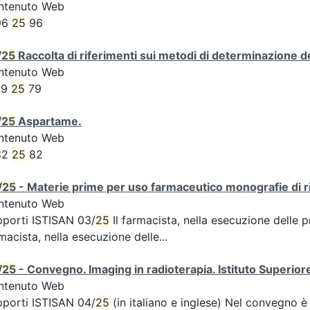
ntenuto Web
96
25
96
/
25
Raccolta di riferimenti sui metodi di determinazione dei
ntenuto Web
79
25
79
/
25
Aspartame.
ntenuto Web
82
25
82
/
25
- Materie prime per uso farmaceutico monografie di ri
ntenuto Web
porti ISTISAN 03/
25
Il farmacista, nella esecuzione delle 
macista, nella esecuzione delle...
/
25
- Convegno. Imaging in radioterapia. Istituto Superiore
ntenuto Web
porti ISTISAN 04/
25
(in italiano e inglese) Nel convegno è