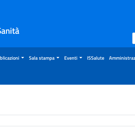
Sanità
blicazioni
Sala stampa
Eventi
ISSalute
Amministraz
enti