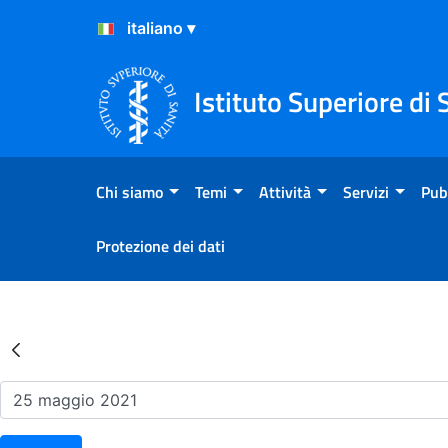
Salta al Contenuto
Salta al Footer
Istituto Superiore di 
Chi siamo
Temi
Attività
Servizi
Pub
Protezione dei dati
Risultati della Ricerca - Ev