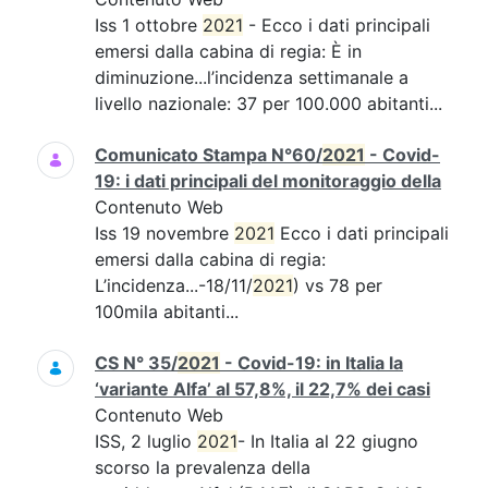
Iss 1 ottobre
2021
- Ecco i dati principali
emersi dalla cabina di regia: È in
diminuzione...l’incidenza settimanale a
livello nazionale: 37 per 100.000 abitanti...
Comunicato Stampa N°60/
2021
- Covid-
19: i dati principali del monitoraggio della
Contenuto Web
Iss 19 novembre
2021
Ecco i dati principali
emersi dalla cabina di regia:
L’incidenza...-18/11/
2021
) vs 78 per
100mila abitanti...
CS N° 35/
2021
- Covid-19: in Italia la
‘variante Alfa’ al 57,8%, il 22,7% dei casi
Contenuto Web
ISS, 2 luglio
2021
- In Italia al 22 giugno
scorso la prevalenza della