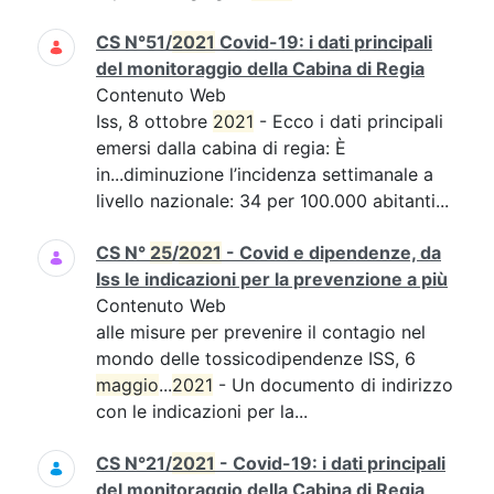
CS N°51/
2021
Covid-19: i dati principali
del monitoraggio della Cabina di Regia
Contenuto Web
Iss, 8 ottobre
2021
- Ecco i dati principali
emersi dalla cabina di regia: È
in...diminuzione l’incidenza settimanale a
livello nazionale: 34 per 100.000 abitanti...
CS N°
25
/
2021
- Covid e dipendenze, da
Iss le indicazioni per la prevenzione a più
Contenuto Web
alle misure per prevenire il contagio nel
mondo delle tossicodipendenze ISS, 6
maggio
...
2021
- Un documento di indirizzo
con le indicazioni per la...
CS N°21/
2021
- Covid-19: i dati principali
del monitoraggio della Cabina di Regia