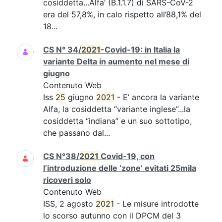
cosiddetta...Alfa’ (B.1.1.7) di SARS-CoV-2
era del 57,8%, in calo rispetto all’88,1% del
18...
CS N° 34/
2021
-Covid-19: in Italia la
variante Delta in aumento nel mese di
giugno
Contenuto Web
Iss
25
giugno
2021
- E’ ancora la variante
Alfa, la cosiddetta “variante inglese”...la
cosiddetta “indiana” e un suo sottotipo,
che passano dal...
CS N°38/
2021
Covid-19, con
l’introduzione delle ‘zone’ evitati 25mila
ricoveri solo
Contenuto Web
ISS, 2 agosto
2021
- Le misure introdotte
lo scorso autunno con il DPCM del 3