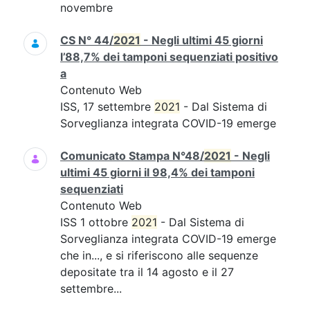
novembre
CS N° 44/
2021
- Negli ultimi 45 giorni
l’88,7% dei tamponi sequenziati positivo
a
Contenuto Web
ISS, 17 settembre
2021
- Dal Sistema di
Sorveglianza integrata COVID-19 emerge
Comunicato Stampa N°48/
2021
- Negli
ultimi 45 giorni il 98,4% dei tamponi
sequenziati
Contenuto Web
ISS 1 ottobre
2021
- Dal Sistema di
Sorveglianza integrata COVID-19 emerge
che in..., e si riferiscono alle sequenze
depositate tra il 14 agosto e il 27
settembre...