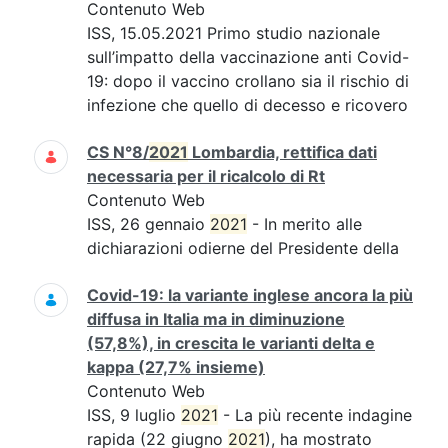
Contenuto Web
ISS, 15.05.2021 Primo studio nazionale
sull’impatto della vaccinazione anti Covid-
19: dopo il vaccino crollano sia il rischio di
infezione che quello di decesso e ricovero
CS N°8/
2021
Lombardia, rettifica dati
necessaria per il ricalcolo di Rt
Contenuto Web
ISS, 26 gennaio
2021
- In merito alle
dichiarazioni odierne del Presidente della
Covid-19: la variante inglese ancora la più
diffusa in Italia ma in diminuzione
(57,8%), in crescita le varianti delta e
kappa (27,7% insieme)
Contenuto Web
ISS, 9 luglio
2021
- La più recente indagine
rapida (22 giugno
2021
), ha mostrato