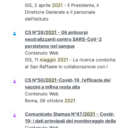
ISS, 2 aprile
2021
- Il Presidente, il
Direttore Generale e il personale
dell’Istituto
CS N°26/
2021
- Gli anticorpi
neutralizzanti contro SARS-CoV-2
persistono nel sangue
Contenuto Web
ISS, 11
maggio
2021
- La ricerca condotta
al San Raffaele in collaborazione con l
CS N°50/
2021
-Covid-19, l’efficacia dei
vaccini a mRna resta alta
Contenuto Web
Roma, 06 ottobre
2021
Comunicato Stampa N°47/
2021
- Covid-
19: i dati principali del monitoraggio della
Contenuto Web