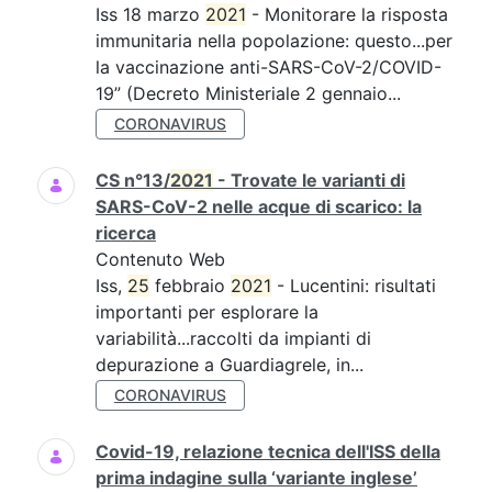
Iss 18 marzo
2021
- Monitorare la risposta
immunitaria nella popolazione: questo...per
la vaccinazione anti-SARS-CoV-2/COVID-
19” (Decreto Ministeriale 2 gennaio...
CORONAVIRUS
CS n°13/
2021
- Trovate le varianti di
SARS-CoV-2 nelle acque di scarico: la
ricerca
Contenuto Web
Iss,
25
febbraio
2021
- Lucentini: risultati
importanti per esplorare la
variabilità...raccolti da impianti di
depurazione a Guardiagrele, in...
CORONAVIRUS
Covid-19, relazione tecnica dell'ISS della
prima indagine sulla ‘variante inglese’