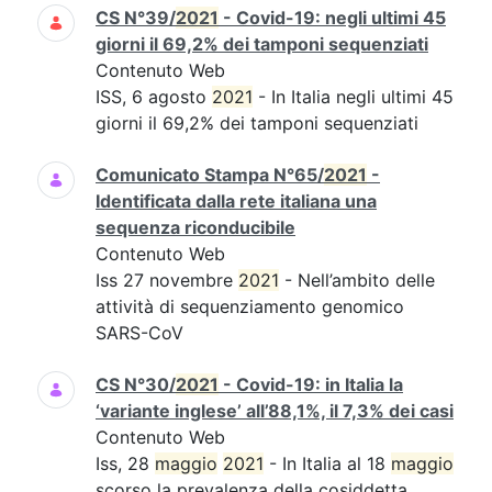
CS N°39/
2021
- Covid-19: negli ultimi 45
giorni il 69,2% dei tamponi sequenziati
Contenuto Web
ISS, 6 agosto
2021
- In Italia negli ultimi 45
giorni il 69,2% dei tamponi sequenziati
Comunicato Stampa N°65/
2021
-
Identificata dalla rete italiana una
sequenza riconducibile
Contenuto Web
Iss 27 novembre
2021
- Nell’ambito delle
attività di sequenziamento genomico
SARS-CoV
CS N°30/
2021
- Covid-19: in Italia la
‘variante inglese’ all’88,1%, il 7,3% dei casi
Contenuto Web
Iss, 28
maggio
2021
- In Italia al 18
maggio
scorso la prevalenza della cosiddetta