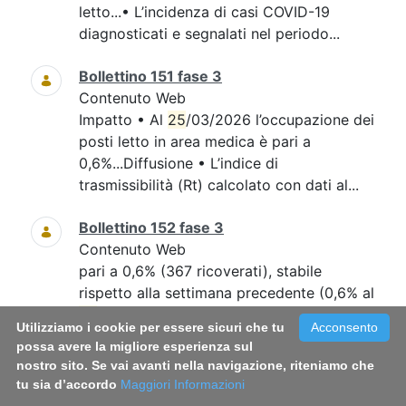
letto...• L’incidenza di casi COVID-19
diagnosticati e segnalati nel periodo...
Bollettino 151 fase 3
Contenuto Web
Impatto • Al
25
/03/2026 l’occupazione dei
posti letto in area medica è pari a
0,6%...Diffusione • L’indice di
trasmissibilità (Rt) calcolato con dati al...
Bollettino 152 fase 3
Contenuto Web
pari a 0,6% (367 ricoverati), stabile
rispetto alla settimana precedente (0,6% al
25
...intensiva, pari a 0,2% (18 ricoverati),
Utilizziamo i cookie per essere sicuri che tu
Acconsento
rispetto alla settimana precedente (0,2%
possa avere la migliore esperienza sul
al...
nostro sito. Se vai avanti nella navigazione, riteniamo che
tu sia d’accordo
Maggiori Informazioni
Bollettino 148 fase 3