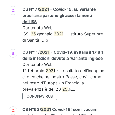
CS N° 7/
2021
- Covid-19, su variante
brasiliana partono gli accertamenti
dell’ISS
Contenuto Web
ISS,
25
gennaio
2021
- L’Istituto Superiore
di Sanità, Dip.
CS N°11/
2021
- Covid-19, in Italia il 17,8%
delle infezioni dovute a ‘variante inglese
Contenuto Web
12 febbraio
2021
- Il risultato dell’indagine
ci dice che nel nostro Paese, così...come
nel resto d’Europa (in Francia la
prevalenza è del 20-
25
%,...
CORONAVIRUS
CS N°63/
2021
Covid-19: con i vaccini