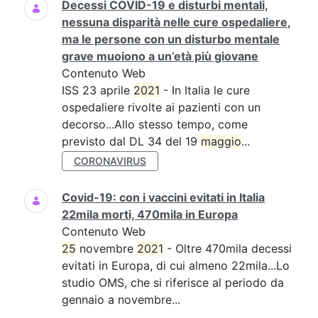
Decessi COVID-19 e disturbi mentali,
nessuna disparità nelle cure ospedaliere,
ma le persone con un disturbo mentale
grave muoiono a un’età più giovane
Contenuto Web
ISS 23 aprile
2021
- In Italia le cure
ospedaliere rivolte ai pazienti con un
decorso...Allo stesso tempo, come
previsto dal DL 34 del 19
maggio
...
CORONAVIRUS
Covid-19: con i vaccini evitati in Italia
22mila morti, 470mila in Europa
Contenuto Web
25
novembre
2021
- Oltre 470mila decessi
evitati in Europa, di cui almeno 22mila...Lo
studio OMS, che si riferisce al periodo da
gennaio a novembre...