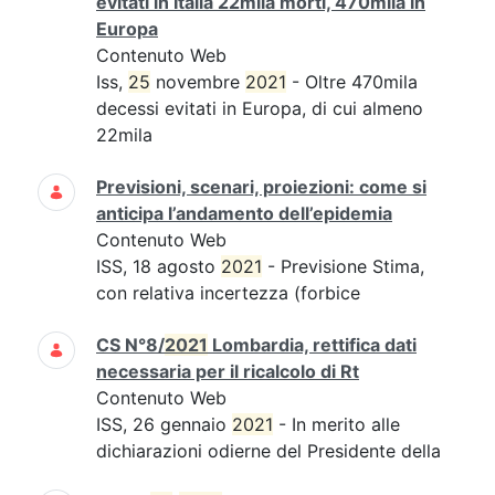
evitati in Italia 22mila morti, 470mila in
Europa
Contenuto Web
Iss,
25
novembre
2021
- Oltre 470mila
decessi evitati in Europa, di cui almeno
22mila
Previsioni, scenari, proiezioni: come si
anticipa l’andamento dell’epidemia
Contenuto Web
ISS, 18 agosto
2021
- Previsione Stima,
con relativa incertezza (forbice
CS N°8/
2021
Lombardia, rettifica dati
necessaria per il ricalcolo di Rt
Contenuto Web
ISS, 26 gennaio
2021
- In merito alle
dichiarazioni odierne del Presidente della