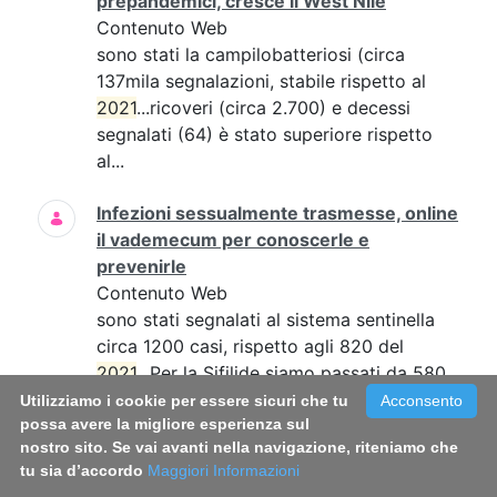
prepandemici, cresce il West Nile
Contenuto Web
sono stati la campilobatteriosi (circa
137mila segnalazioni, stabile rispetto al
2021
...ricoveri (circa 2.700) e decessi
segnalati (64) è stato superiore rispetto
al...
Infezioni sessualmente trasmesse, online
il vademecum per conoscerle e
prevenirle
Contenuto Web
sono stati segnalati al sistema sentinella
circa 1200 casi, rispetto agli 820 del
2021
...Per la Sifilide siamo passati da 580
casi del
2021
a 700,...
Utilizziamo i cookie per essere sicuri che tu
Acconsento
possa avere la migliore esperienza sul
nostro sito. Se vai avanti nella navigazione, riteniamo che
Dagli ambienti ai capi da provare, come
tu sia d’accordo
Maggiori Informazioni
sanificare i negozi