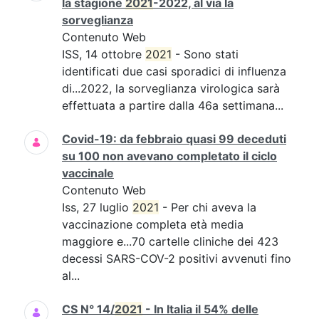
la stagione
2021
-2022, al via la
sorveglianza
Contenuto Web
ISS, 14 ottobre
2021
- Sono stati
identificati due casi sporadici di influenza
di...2022, la sorveglianza virologica sarà
effettuata a partire dalla 46a settimana...
Covid-19: da febbraio quasi 99 deceduti
su 100 non avevano completato il ciclo
vaccinale
Contenuto Web
Iss, 27 luglio
2021
- Per chi aveva la
vaccinazione completa età media
maggiore e...70 cartelle cliniche dei 423
decessi SARS-COV-2 positivi avvenuti fino
al...
CS N° 14/
2021
- In Italia il 54% delle