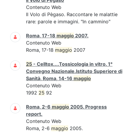
Il Volo di Pègaso
Contenuto Web
Il Volo di Pègaso. Raccontare le malattie
rare: parole e immagini. "In cammino"
Roma, 17-18
maggio
2007.
Contenuto Web
Roma, 17-18
maggio
2007
25
- Celltox....Tossicologia in vitro. 1°
Convegno Nazionale.Istituto Superiore di
Sanità, Roma, 14-16
maggio
Contenuto Web
1992
25
92
Roma, 2-6
maggio
2005. Progress
report.
Contenuto Web
Roma, 2-6
maggio
2005.