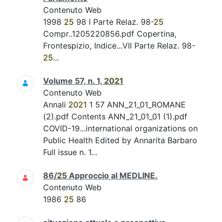
Contenuto Web
1998
25
98 I Parte Relaz. 98-
25
Compr..1205220856.pdf Copertina,
Frontespizio, Indice...VII Parte Relaz. 98-
25
...
Volume 57, n. 1,
2021
Contenuto Web
Annali
2021
1 57 ANN_21_01_ROMANE
(2).pdf Contents ANN_21_01_01 (1).pdf
COVID-19...international organizations on
Public Health Edited by Annarita Barbaro
Full issue n. 1...
86/
25
Approccio al MEDLINE.
Contenuto Web
1986
25
86