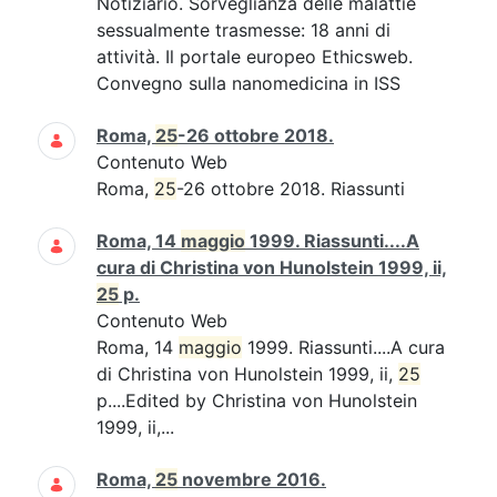
Notiziario. Sorveglianza delle malattie
sessualmente trasmesse: 18 anni di
attività. Il portale europeo Ethicsweb.
Convegno sulla nanomedicina in ISS
Roma,
25
-26 ottobre 2018.
Contenuto Web
Roma,
25
-26 ottobre 2018. Riassunti
Roma, 14
maggio
1999. Riassunti....A
cura di Christina von Hunolstein 1999, ii,
25
p.
Contenuto Web
Roma, 14
maggio
1999. Riassunti....A cura
di Christina von Hunolstein 1999, ii,
25
p....Edited by Christina von Hunolstein
1999, ii,...
Roma,
25
novembre 2016.