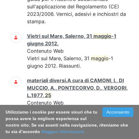
sull'applicazione del Regolamento (CE)
2023/2006. Vernici, adesivi e inchiostri da
stampa.
Vietri sul Mare, Salerno, 31
maggio
-1
giugno 2012.
Contenuto Web
Vietri sul Mare, Salerno, 31
maggio
-1
giugno 2012. Riassunti.
materiali diversi.A cura di CAMONI, I., DI
MUCCIO, A., PONTECORVO, D., VERGORI,
L.1977,
25
Contenuto Web
1977 3 77 Pag1_25Rapporto_77_3.pdf
Utilizziamo i cookie per essere sicuri che tu
Acconsento
Rapporto Istisan 77/3 (Pag. 1 -
25
)
possa avere la migliore esperienza sul
nostro sito. Se vai avanti nella navigazione, riteniamo che
tu sia d’accordo
Carla Daniele, Mauro Grigioni, Giuseppe
Maggiori Informazioni