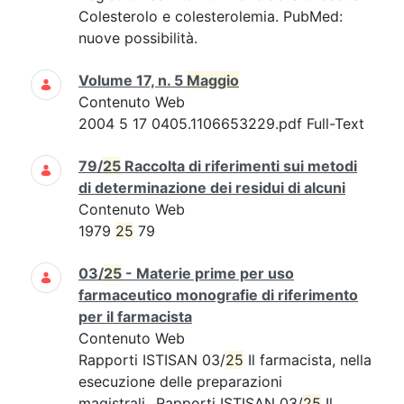
Colesterolo e colesterolemia. PubMed:
nuove possibilità.
Volume 17, n. 5
Maggio
Contenuto Web
2004 5 17 0405.1106653229.pdf Full-Text
79/
25
Raccolta di riferimenti sui metodi
di determinazione dei residui di alcuni
Contenuto Web
1979
25
79
03/
25
- Materie prime per uso
farmaceutico monografie di riferimento
per il farmacista
Contenuto Web
Rapporti ISTISAN 03/
25
Il farmacista, nella
esecuzione delle preparazioni
magistrali...Rapporti ISTISAN 03/
25
Il