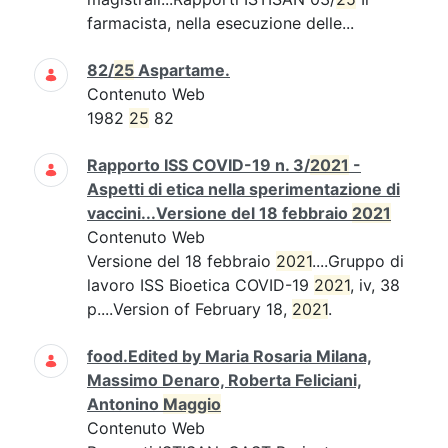
farmacista, nella esecuzione delle...
82/
25
Aspartame.
Contenuto Web
1982
25
82
Rapporto ISS COVID-19 n. 3/
2021
-
Aspetti di etica nella sperimentazione di
vaccini...Versione del 18 febbraio
2021
Contenuto Web
Versione del 18 febbraio
2021
....Gruppo di
lavoro ISS Bioetica COVID-19
2021
, iv, 38
p....Version of February 18,
2021
.
food.Edited by Maria Rosaria Milana,
Massimo Denaro, Roberta Feliciani,
Antonino
Maggio
Contenuto Web