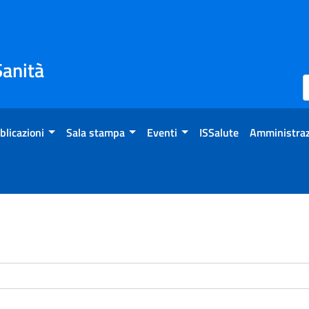
Sanità
blicazioni
Sala stampa
Eventi
ISSalute
Amministraz
enti