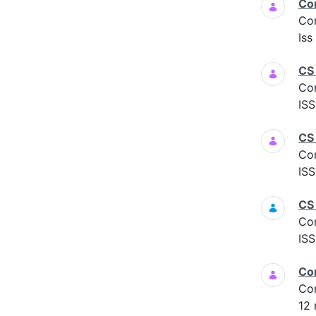
Co
Co
Iss
CS
Co
ISS
CS 
Co
ISS
CS
Co
ISS
Co
Co
12