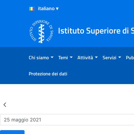
Salta al Contenuto
Salta al Footer
Istituto Superiore di 
Chi siamo
Temi
Attività
Servizi
Pub
Protezione dei dati
Risultati della Ricerca - Ev