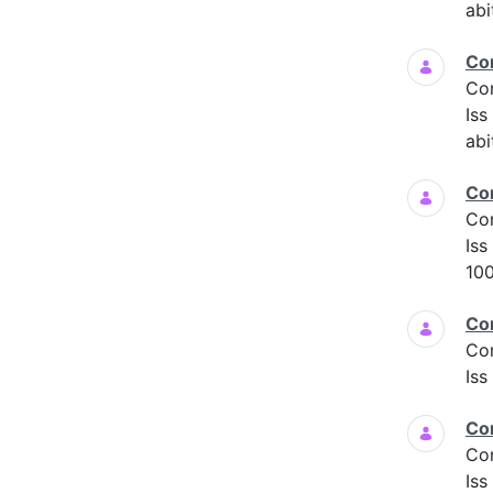
abi
Co
Co
Is
abi
Co
Co
Iss
100
Co
Co
Iss
Co
Co
Iss