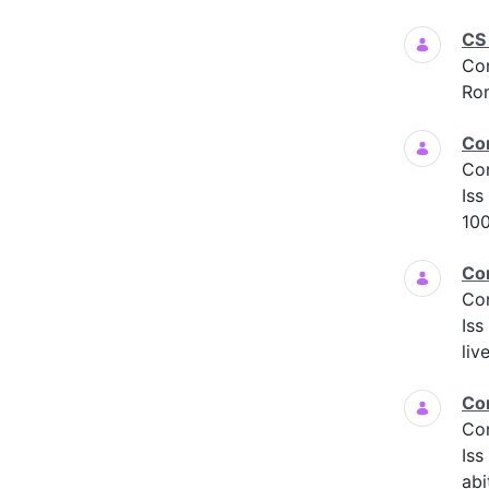
CS
Co
Ro
Co
Co
Iss
100
Co
Co
Iss
liv
Co
Co
Is
abi