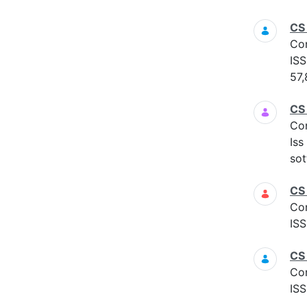
CS
Co
ISS
57,
CS
Co
Iss
sot
CS
Co
ISS
CS
Co
ISS