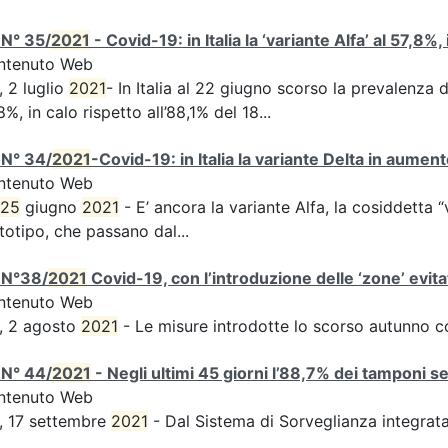
 N° 35/
2021
- Covid-19: in Italia la ‘variante Alfa’ al 57,8%,
ntenuto Web
, 2 luglio
2021
- In Italia al 22 giugno scorso la prevalenza d
8%, in calo rispetto all’88,1% del 18...
 N° 34/
2021
-Covid-19: in Italia la variante Delta in aume
ntenuto Web
25
giugno
2021
- E’ ancora la variante Alfa, la cosiddetta “
totipo, che passano dal...
 N°38/
2021
Covid-19, con l’introduzione delle ‘zone’ evita
ntenuto Web
, 2 agosto
2021
- Le misure introdotte lo scorso autunno 
 N° 44/
2021
- Negli ultimi 45 giorni l’88,7% dei tamponi s
ntenuto Web
, 17 settembre
2021
- Dal Sistema di Sorveglianza integra