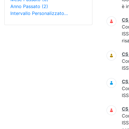
Anno Passato
(2)
è i
Intervallo Personalizzato…
CS
Co
ISS
ris
CS
Co
ISS
CS
Co
ISS
CS
Co
ISS