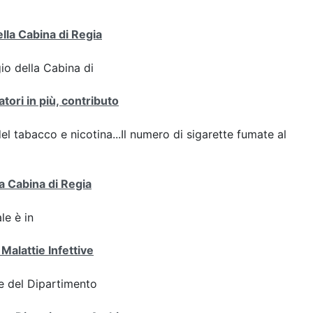
ella Cabina di Regia
gio della Cabina di
tori in più, contributo
del tabacco e nicotina...Il numero di sigarette fumate al
a Cabina di Regia
le è in
Malattie Infettive
e del Dipartimento