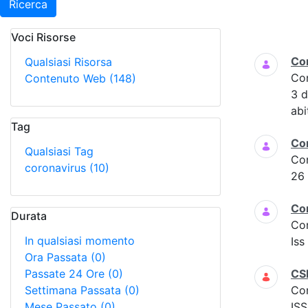
Ricerca
Voci Risorse
Ricerca
Co
Qualsiasi Risorsa
Co
Contenuto Web
(148)
3 
abi
Tag
Co
Qualsiasi Tag
Co
coronavirus
(10)
26
Co
Durata
Co
In qualsiasi momento
Iss
Ora Passata
(0)
Passate 24 Ore
(0)
CS
Settimana Passata
(0)
Co
Mese Passato
(0)
ISS