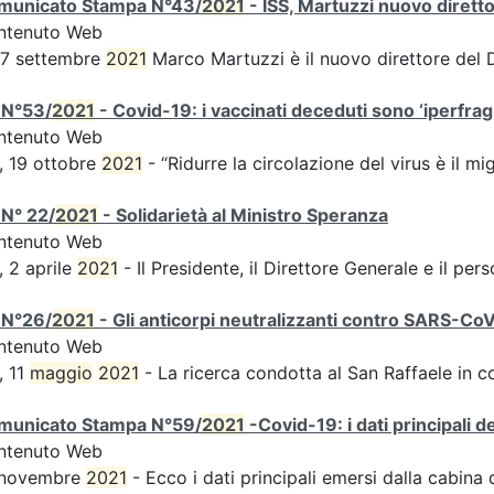
municato Stampa N°43/
2021
- ISS, Martuzzi nuovo diret
ntenuto Web
 7 settembre
2021
Marco Martuzzi è il nuovo direttore del
 N°53/
2021
- Covid-19: i vaccinati deceduti sono ‘iperfragil
ntenuto Web
, 19 ottobre
2021
- “Ridurre la circolazione del virus è il m
N° 22/
2021
- Solidarietà al Ministro Speranza
ntenuto Web
, 2 aprile
2021
- Il Presidente, il Direttore Generale e il perso
 N°26/
2021
- Gli anticorpi neutralizzanti contro SARS-Co
ntenuto Web
, 11
maggio
2021
- La ricerca condotta al San Raffaele in c
municato Stampa N°59/
2021
-Covid-19: i dati principali 
ntenuto Web
 novembre
2021
- Ecco i dati principali emersi dalla cabina di