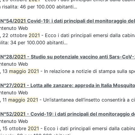
n risalita: 46 per 100.000 abitanti...
 N°54/
2021
Covid-19: i dati principali del monitoraggio de
ntenuto Web
, 22 ottobre
2021
- Ecco i dati principali emersi dalla cabina
alita: 34 per 100.000 abitanti...
 N°28/
2021
- Studio su potenziale vaccino anti Sars-CoV-2,
ntenuto Web
, 13
maggio
2021
- In relazione a notizie di stampa sulla s
 N°27/
2021
- Lotta alle zanzare: approda in Italia Mosquit
ntenuto Web
, 11
maggio
2021
- Un’istantanea dell’insetto consentirà a ci
 N°52/
2021
- Covid-19: i dati principali del monitoraggio d
ntenuto Web
, 15 ottobre
2021
- Ecco i dati principali emersi dalla cabina