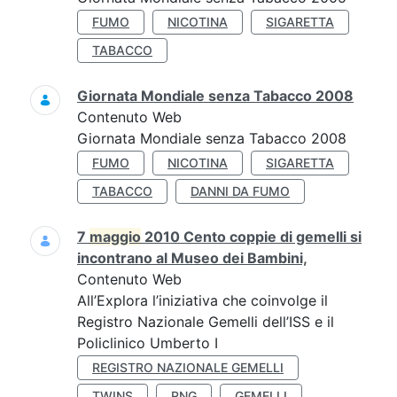
FUMO
NICOTINA
SIGARETTA
TABACCO
Giornata Mondiale senza Tabacco 2008
Contenuto Web
Giornata Mondiale senza Tabacco 2008
FUMO
NICOTINA
SIGARETTA
TABACCO
DANNI DA FUMO
7
maggio
2010 Cento coppie di gemelli si
incontrano al Museo dei Bambini,
Contenuto Web
All’Explora l’iniziativa che coinvolge il
Registro Nazionale Gemelli dell’ISS e il
Policlinico Umberto I
REGISTRO NAZIONALE GEMELLI
TWINS
RNG
GEMELLI