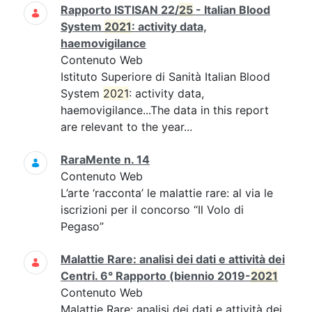
Rapporto ISTISAN 22/
25
- Italian Blood
System
2021
: activity data,
haemovigilance
Contenuto Web
Istituto Superiore di Sanità Italian Blood
System
2021
: activity data,
haemovigilance...The data in this report
are relevant to the year...
RaraMente n. 14
Contenuto Web
L’arte ‘racconta’ le malattie rare: al via le
iscrizioni per il concorso “Il Volo di
Pegaso”
Malattie Rare: analisi dei dati e attività dei
Centri. 6° Rapporto (biennio 2019-
2021
Contenuto Web
Malattie Rare: analisi dei dati e attività dei