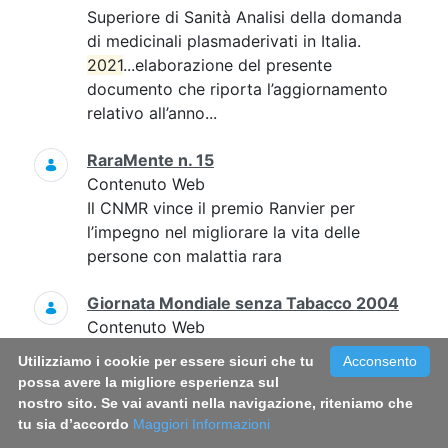
Superiore di Sanità Analisi della domanda
di medicinali plasmaderivati in Italia.
2021
...elaborazione del presente
documento che riporta l’aggiornamento
relativo all’anno...
RaraMente n. 15
Contenuto Web
Il CNMR vince il premio Ranvier per
l’impegno nel migliorare la vita delle
persone con malattia rara
Giornata Mondiale senza Tabacco 2004
Contenuto Web
Giornata Mondiale senza Tabacco 2004
Utilizziamo i cookie per essere sicuri che tu
Acconsento
FUMO
NICOTINA
SIGARETTA
possa avere la migliore esperienza sul
nostro sito. Se vai avanti nella navigazione, riteniamo che
TABACCO
DANNI DA FUMO
tu sia d’accordo
Maggiori Informazioni