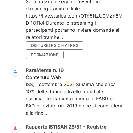
Sarà possibile seguire l'evento in
streaming tramite il link:
https://live.starleaf.com/OTg5NzU0MzY6M
DI1OTk4 Durante lo streaming i
partecipanti potranno inviare domande ai
relatori tramite...
DISTURBI PSICHIATRICI
FORMAZIONE
RaraMente n. 19
Contenuto Web
ISS, 1 settembre
2021
Si stima che circa il
10% delle donne a livello mondiale
assuma...trattamento mirato di FASD e
FAD – iniziato nel 2019 e che si concluderà
alla fine...
Rapporto ISTISAN
25
/31 - Registro