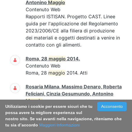
Antonino
Maggio
Contenuto Web
Rapporti ISTISAN. Progetto CAST. Linee
guida per l'applicazione del Regolamento
2023/2006/CE alla filiera di produzione
dei materiali e oggetti destinati a venire in
contatto con gli alimenti.
Roma, 28
maggio
2014.
Contenuto Web
Roma, 28
maggio
2014. Atti
Rosaria Milana, Massimo Denaro, Roberta
Feliciani, Cinzia Gesumundo, Antonino
Maggio
Utilizziamo i cookie per essere sicuri che tu
Acconsento
Contenuto Web
possa avere la migliore esperienza sul
Rapporti ISTISAN.Progetto CAST. Linee
nostro sito. Se vai avanti nella navigazione, riteniamo che
guida per il riscontro documentale
tu sia d’accordo
Maggiori Informazioni
sull'applicazione del Regolamento (CE)