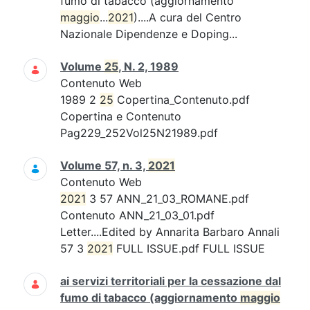
fumo di tabacco (aggiornamento
maggio
...
2021
)....A cura del Centro
Nazionale Dipendenze e Doping...
Volume
25
, N. 2, 1989
Contenuto Web
1989 2
25
Copertina_Contenuto.pdf
Copertina e Contenuto
Pag229_252Vol25N21989.pdf
Volume 57, n. 3,
2021
Contenuto Web
2021
3 57 ANN_21_03_ROMANE.pdf
Contenuto ANN_21_03_01.pdf
Letter....Edited by Annarita Barbaro Annali
57 3
2021
FULL ISSUE.pdf FULL ISSUE
ai servizi territoriali per la cessazione dal
fumo di tabacco (aggiornamento
maggio