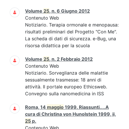
Volume
25
, n. 6 Giugno 2012
Contenuto Web
Notiziario. Terapia ormonale e menopausa:
risultati preliminari del Progetto "Con Me".
La scheda di dati di sicurezza. e-Bug, una
risorsa didattica per la scuola
Volume
25
, n. 2 Febbraio 2012
Contenuto Web
Notiziario. Sorveglianza delle malattie
sessualmente trasmesse: 18 anni di
attività. Il portale europeo Ethicsweb.
Convegno sulla nanomedicina in ISS
Roma, 14
maggio
1999. Riassunti....A
cura di Christina von Hunolstein 1999, ii,
25
p.
Contenuto Web