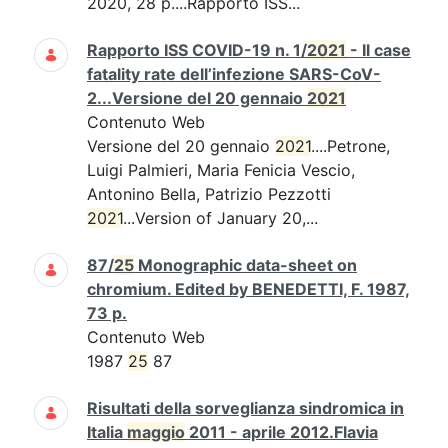
2020, 28 p....Rapporto ISS...
Rapporto ISS COVID-19 n. 1/
2021
- Il case
fatality rate dell’infezione SARS-CoV-
2...Versione del 20 gennaio
2021
Contenuto Web
Versione del 20 gennaio
2021
....Petrone,
Luigi Palmieri, Maria Fenicia Vescio,
Antonino Bella, Patrizio Pezzotti
2021
...Version of January 20,...
87/
25
Monographic data-sheet on
chromium. Edited by BENEDETTI, F. 1987,
73 p.
Contenuto Web
1987
25
87
Risultati della sorveglianza sindromica in
Italia
maggio
2011 - aprile 2012.Flavia