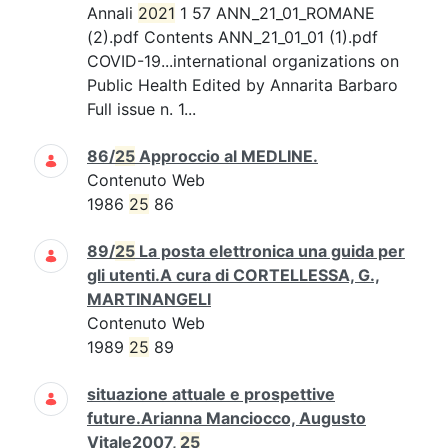
Annali
2021
1 57 ANN_21_01_ROMANE
(2).pdf Contents ANN_21_01_01 (1).pdf
COVID-19...international organizations on
Public Health Edited by Annarita Barbaro
Full issue n. 1...
86/
25
Approccio al MEDLINE.
Contenuto Web
1986
25
86
89/
25
La posta elettronica una guida per
gli utenti.A cura di CORTELLESSA, G.,
MARTINANGELI
Contenuto Web
1989
25
89
situazione attuale e prospettive
future.Arianna Manciocco, Augusto
Vitale2007,
25