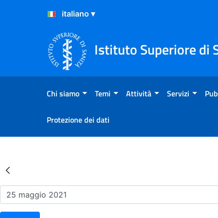
Salta al Contenuto
Salta al Footer
Istituto Superiore di 
Chi siamo
Temi
Attività
Servizi
Pub
Protezione dei dati
Risultati della Ricerca - Ev