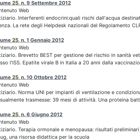
lume
25
, n. 9 Settembre 2012
ntenuto Web
iziario. Interferenti endocrini:quali rischi dall'acqua des
enza. La rete degli Helpdesk nazionali del Regolamento CLP 
lume
25
, n. 1 Gennaio 2012
ntenuto Web
iziario. Brevetto BEST per gestione del rischio in sanità ve
sso l'ISS. Epatite virale B in Italia a 20 anni dalla vaccinazion
lume
25
, n. 10 Ottobre 2012
ntenuto Web
iziario. Norma UNI per impianti di ventilazione e condizion
sualmente trasmesse: 39 mesi di attività. Una proteina batte
lume
25
, n. 6 Giugno 2012
ntenuto Web
iziario. Terapia ormonale e menopausa: risultati preliminari
ug, una risorsa didattica per la scuola