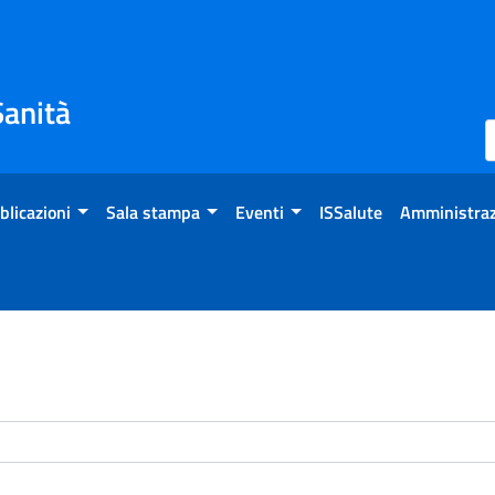
Sanità
blicazioni
Sala stampa
Eventi
ISSalute
Amministraz
enti