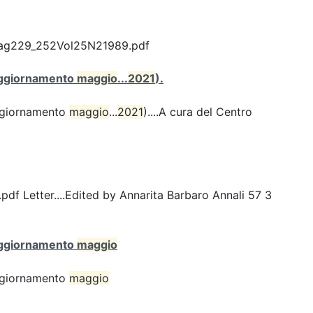
Pag229_252Vol25N21989.pdf
 (aggiornamento
maggio
...
2021
).
(aggiornamento
maggio
...
2021
)....A cura del Centro
Letter....Edited by Annarita Barbaro Annali 57 3
 (aggiornamento
maggio
(aggiornamento
maggio