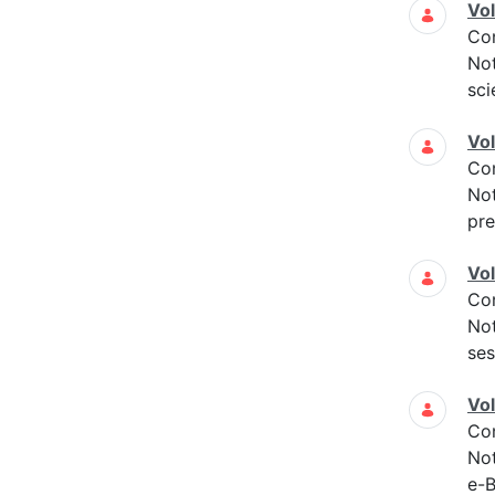
Vo
Co
Not
sci
Vo
Co
Not
pre
Vo
Co
Not
ses
Vo
Co
Not
e-B