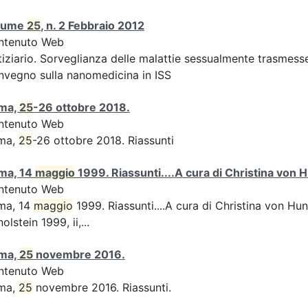
lume
25
, n. 2 Febbraio 2012
ntenuto Web
iziario. Sorveglianza delle malattie sessualmente trasmesse:
vegno sulla nanomedicina in ISS
ma,
25
-26 ottobre 2018.
ntenuto Web
ma,
25
-26 ottobre 2018. Riassunti
ma, 14
maggio
1999. Riassunti....A cura di Christina von H
ntenuto Web
ma, 14
maggio
1999. Riassunti....A cura di Christina von Hun
olstein 1999, ii,...
ma,
25
novembre 2016.
ntenuto Web
ma,
25
novembre 2016. Riassunti.