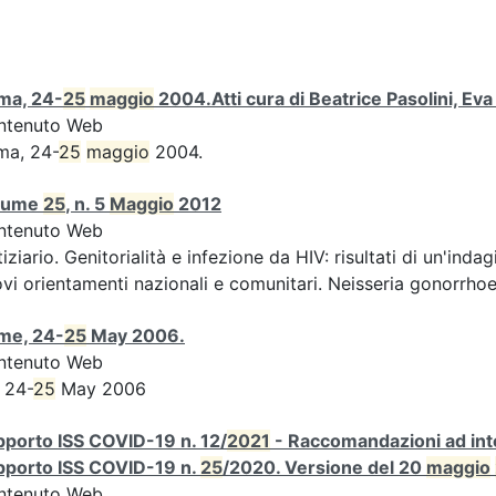
ma, 24-
25
maggio
2004.Atti cura di Beatrice Pasolini, Ev
ntenuto Web
ma, 24-
25
maggio
2004.
lume
25
, n. 5
Maggio
2012
ntenuto Web
iziario. Genitorialità e infezione da HIV: risultati di un'indag
vi orientamenti nazionali e comunitari. Neisseria gonorrhoe
me, 24-
25
May 2006.
ntenuto Web
 24-
25
May 2006
porto ISS COVID-19 n. 12/
2021
- Raccomandazioni ad inte
pporto ISS COVID-19 n.
25
/2020. Versione del 20
maggio
ntenuto Web