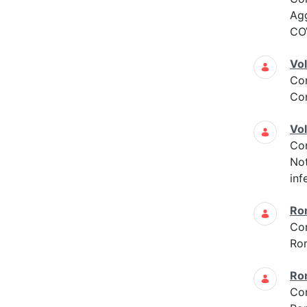
Ag
COV
Vol
Co
Con
Vol
Co
Not
inf
Ro
Co
Ro
Ro
Co