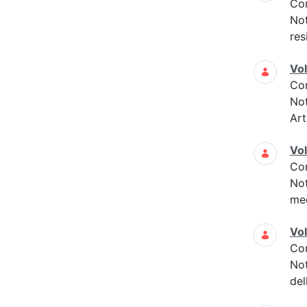
Co
Not
res
Vo
Co
Not
Art
Vo
Co
Not
med
Vo
Co
Not
del