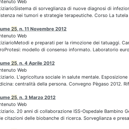
ntenuto Web
iziarioSistema di sorveglianza di nuove diagnosi di infezion
istenza nei tumori e strategie terapeutiche. Corso La tutela d
lume
25
, n. 11 Novembre 2012
ntenuto Web
iziarioMetodi e preparati per la rimozione dei tatuaggi. Car
roProtesi: modello di consenso informato. Laboratorio europ
lume
25
, n. 4 Aprile 2012
ntenuto Web
iziario. L'agricoltura sociale in salute mentale. Esposizion
icina: centralità della persona. Convegno Pègaso 2012. Rifle
lume
25
, n. 3 Marzo 2012
ntenuto Web
iziario. 20 anni di collaborazione ISS-Ospedale Bambino Ge
le citazioni delle biobanche di ricerca. Sorveglianza e presa 