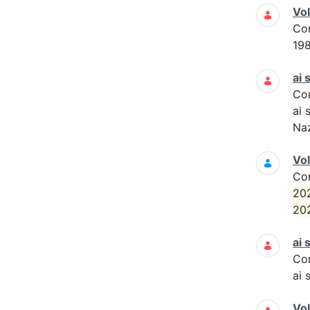
Vo
Co
19
ai 
Co
ai 
Naz
Vol
Co
20
20
ai 
Co
ai 
Vo