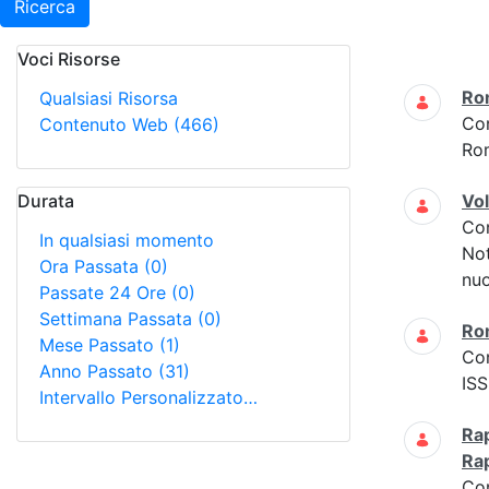
Ricerca
Voci Risorse
Ricerca
Ro
Qualsiasi Risorsa
Co
Contenuto Web
(466)
Ro
Durata
Vo
Co
In qualsiasi momento
Not
Ora Passata
(0)
nuo
Passate 24 Ore
(0)
Settimana Passata
(0)
Ro
Mese Passato
(1)
Co
Anno Passato
(31)
ISS
Intervallo Personalizzato…
Rap
Ra
Co