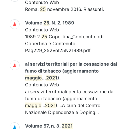
Contenuto Web
Roma,
25
novembre 2016. Riassunti.
Volume
25
, N. 2, 1989
Contenuto Web
1989 2
25
Copertina_Contenuto.pdf
Copertina e Contenuto
Pag229_252Vol25N21989.pdf
ai servizi territoriali per la cessazione dal
fumo di tabacco (aggiornamento
maggio
...
2021
).
Contenuto Web
ai servizi territoriali per la cessazione dal
fumo di tabacco (aggiornamento
maggio
...
2021
)....A cura del Centro
Nazionale Dipendenze e Doping...
Volume 57, n. 3,
2021