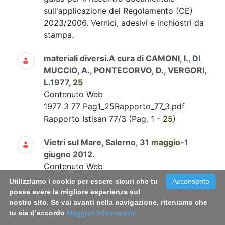
sull'applicazione del Regolamento (CE)
2023/2006. Vernici, adesivi e inchiostri da
stampa.
materiali diversi.A cura di CAMONI, I., DI
MUCCIO, A., PONTECORVO, D., VERGORI,
L.1977,
25
Contenuto Web
1977 3 77 Pag1_25Rapporto_77_3.pdf
Rapporto Istisan 77/3 (Pag. 1 -
25
)
Vietri sul Mare, Salerno, 31
maggio
-1
giugno 2012.
Contenuto Web
Vietri sul Mare, Salerno, 31
maggio
-1
Utilizziamo i cookie per essere sicuri che tu
Acconsento
giugno 2012. Riassunti.
possa avere la migliore esperienza sul
nostro sito. Se vai avanti nella navigazione, riteniamo che
tu sia d’accordo
Carla Daniele, Mauro Grigioni, Giuseppe
Maggiori Informazioni