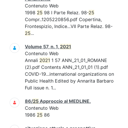
Contenuto Web
1998
25
98 I Parte Relaz. 98-
25
Compr..1205220856.pdf Copertina,
Frontespizio, Indice...VII Parte Relaz. 98-
25
...
Volume 57, n. 1,
2021
Contenuto Web
Annali
2021
1 57 ANN_21_01_ROMANE
(2).pdf Contents ANN_21_01_01 (1).pdf
COVID-19...international organizations on
Public Health Edited by Annarita Barbaro
Full issue n. 1...
86/
25
Approccio al MEDLINE.
Contenuto Web
1986
25
86