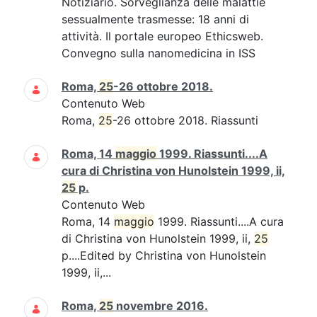
Notiziario. Sorveglianza delle malattie
sessualmente trasmesse: 18 anni di
attività. Il portale europeo Ethicsweb.
Convegno sulla nanomedicina in ISS
Roma,
25
-26 ottobre 2018.
Contenuto Web
Roma,
25
-26 ottobre 2018. Riassunti
Roma, 14
maggio
1999. Riassunti....A
cura di Christina von Hunolstein 1999, ii,
25
p.
Contenuto Web
Roma, 14
maggio
1999. Riassunti....A cura
di Christina von Hunolstein 1999, ii,
25
p....Edited by Christina von Hunolstein
1999, ii,...
Roma,
25
novembre 2016.