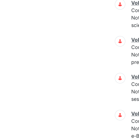
Vo
Co
Not
sci
Vo
Co
Not
pre
Vo
Co
Not
ses
Vo
Co
Not
e-B