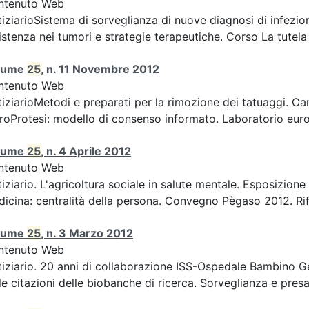
ntenuto Web
iziarioSistema di sorveglianza di nuove diagnosi di infezion
istenza nei tumori e strategie terapeutiche. Corso La tutela d
lume
25
, n. 11 Novembre 2012
ntenuto Web
iziarioMetodi e preparati per la rimozione dei tatuaggi. Car
roProtesi: modello di consenso informato. Laboratorio europ
lume
25
, n. 4 Aprile 2012
ntenuto Web
iziario. L'agricoltura sociale in salute mentale. Esposizion
icina: centralità della persona. Convegno Pègaso 2012. Rifle
lume
25
, n. 3 Marzo 2012
ntenuto Web
iziario. 20 anni di collaborazione ISS-Ospedale Bambino Ge
le citazioni delle biobanche di ricerca. Sorveglianza e presa 