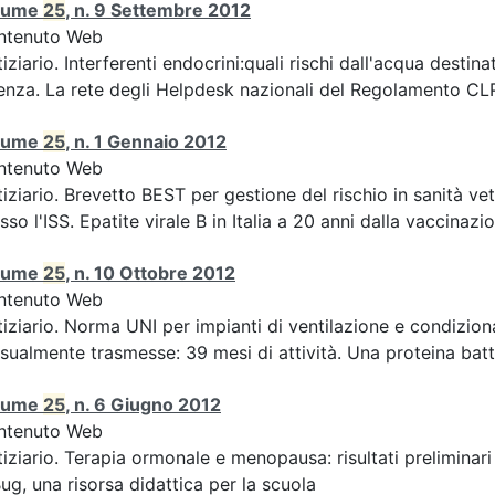
lume
25
, n. 9 Settembre 2012
ntenuto Web
iziario. Interferenti endocrini:quali rischi dall'acqua des
enza. La rete degli Helpdesk nazionali del Regolamento CLP 
lume
25
, n. 1 Gennaio 2012
ntenuto Web
iziario. Brevetto BEST per gestione del rischio in sanità ve
sso l'ISS. Epatite virale B in Italia a 20 anni dalla vaccinazion
lume
25
, n. 10 Ottobre 2012
ntenuto Web
iziario. Norma UNI per impianti di ventilazione e condizion
sualmente trasmesse: 39 mesi di attività. Una proteina batte
lume
25
, n. 6 Giugno 2012
ntenuto Web
iziario. Terapia ormonale e menopausa: risultati preliminari
ug, una risorsa didattica per la scuola