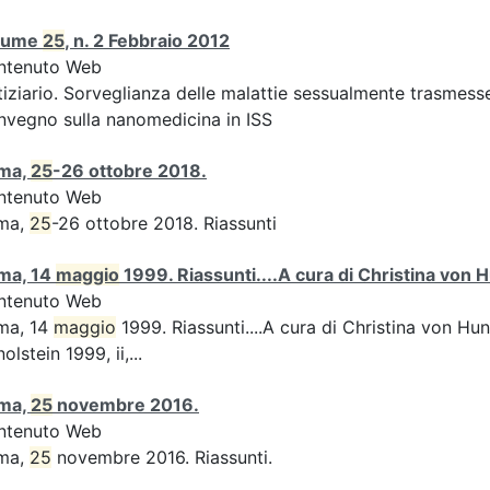
lume
25
, n. 2 Febbraio 2012
ntenuto Web
iziario. Sorveglianza delle malattie sessualmente trasmesse:
vegno sulla nanomedicina in ISS
ma,
25
-26 ottobre 2018.
ntenuto Web
ma,
25
-26 ottobre 2018. Riassunti
ma, 14
maggio
1999. Riassunti....A cura di Christina von H
ntenuto Web
ma, 14
maggio
1999. Riassunti....A cura di Christina von Hun
olstein 1999, ii,...
ma,
25
novembre 2016.
ntenuto Web
ma,
25
novembre 2016. Riassunti.