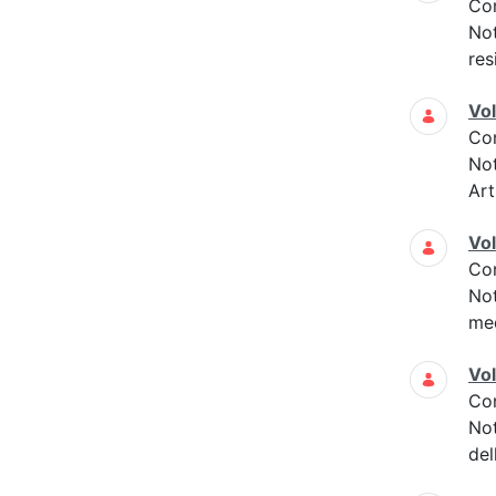
Co
Not
res
Vo
Co
Not
Art
Vo
Co
Not
med
Vo
Co
Not
del