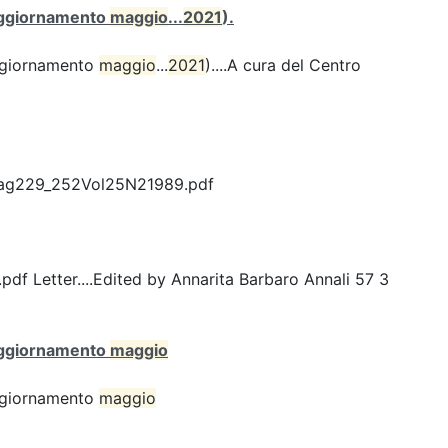
 (aggiornamento
maggio
...
2021
).
(aggiornamento
maggio
...
2021
)....A cura del Centro
Pag229_252Vol25N21989.pdf
Letter....Edited by Annarita Barbaro Annali 57 3
 (aggiornamento
maggio
(aggiornamento
maggio