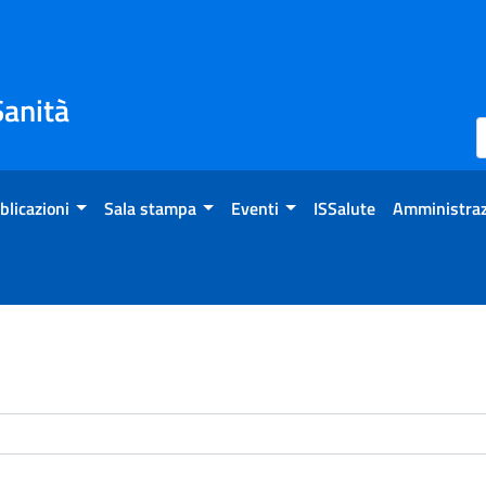
Sanità
blicazioni
Sala stampa
Eventi
ISSalute
Amministraz
enti