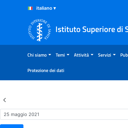
Salta al Contenuto
Salta al Footer
Istituto Superiore di 
Chi siamo
Temi
Attività
Servizi
Pub
Protezione dei dati
Risultati della Ricerca - Ev