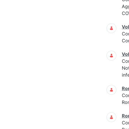
Ag
COV
Vol
Co
Con
Vol
Co
Not
inf
Ro
Co
Ro
Ro
Co