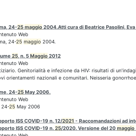
ma, 24-
25
maggio
2004.Atti cura di Beatrice Pasolini, Ev
ntenuto Web
ma, 24-
25
maggio
2004.
lume
25
, n. 5
Maggio
2012
ntenuto Web
iziario. Genitorialità e infezione da HIV: risultati di un'indag
vi orientamenti nazionali e comunitari. Neisseria gonorrhoe
me, 24-
25
May 2006.
ntenuto Web
 24-
25
May 2006
porto ISS COVID-19 n. 12/
2021
- Raccomandazioni ad inte
pporto ISS COVID-19 n.
25
/2020. Versione del 20
maggio
ntenuto Web