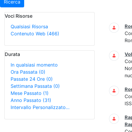
Ricerca
Voci Risorse
Ricerca
Ro
Qualsiasi Risorsa
Co
Contenuto Web
(466)
Ro
Durata
Vo
Co
In qualsiasi momento
Not
Ora Passata
(0)
nuo
Passate 24 Ore
(0)
Settimana Passata
(0)
Ro
Mese Passato
(1)
Co
Anno Passato
(31)
ISS
Intervallo Personalizzato…
Rap
Ra
Co