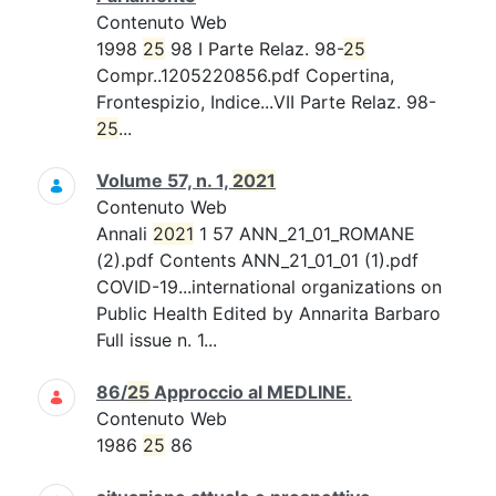
Contenuto Web
1998
25
98 I Parte Relaz. 98-
25
Compr..1205220856.pdf Copertina,
Frontespizio, Indice...VII Parte Relaz. 98-
25
...
Volume 57, n. 1,
2021
Contenuto Web
Annali
2021
1 57 ANN_21_01_ROMANE
(2).pdf Contents ANN_21_01_01 (1).pdf
COVID-19...international organizations on
Public Health Edited by Annarita Barbaro
Full issue n. 1...
86/
25
Approccio al MEDLINE.
Contenuto Web
1986
25
86