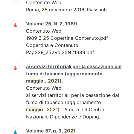
Contenuto Web
Roma,
25
novembre 2016. Riassunti.
Volume
25
, N. 2, 1989
Contenuto Web
1989 2
25
Copertina_Contenuto.pdf
Copertina e Contenuto
Pag229_252Vol25N21989.pdf
ai servizi territoriali per la cessazione dal
fumo di tabacco (aggiornamento
maggio
...
2021
).
Contenuto Web
ai servizi territoriali per la cessazione dal
fumo di tabacco (aggiornamento
maggio
...
2021
)....A cura del Centro
Nazionale Dipendenze e Doping...
Volume 57, n. 3,
2021