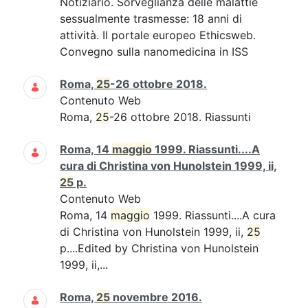
Notiziario. Sorveglianza delle malattie
sessualmente trasmesse: 18 anni di
attività. Il portale europeo Ethicsweb.
Convegno sulla nanomedicina in ISS
Roma,
25
-26 ottobre 2018.
Contenuto Web
Roma,
25
-26 ottobre 2018. Riassunti
Roma, 14
maggio
1999. Riassunti....A
cura di Christina von Hunolstein 1999, ii,
25
p.
Contenuto Web
Roma, 14
maggio
1999. Riassunti....A cura
di Christina von Hunolstein 1999, ii,
25
p....Edited by Christina von Hunolstein
1999, ii,...
Roma,
25
novembre 2016.