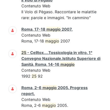
Il Volo di Pègaso
Contenuto Web
Il Volo di Pègaso. Raccontare le malattie
rare: parole e immagini. "In cammino"
Roma, 17-18
maggio
2007.
Contenuto Web
Roma, 17-18
maggio
2007
25
- Celltox....Tossicologia in vitro. 1°
Convegno Nazionale.Istituto Superiore di
Sanità, Roma, 14-16
maggio
Contenuto Web
1992
25
92
Roma, 2-6
maggio
2005. Progress
report.
Contenuto Web
Roma, 2-6
maggio
2005.