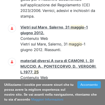
sull'applicazione del Regolamento (CE)
2023/2006. Vernici, adesivi e inchiostri da
stampa.
Vietri sul Mare, Salerno, 31
maggio
-1
giugno 2012.
Contenuto Web
Vietri sul Mare, Salerno, 31
maggio
-1
giugno 2012. Riassunti.
materiali diversi.A cura di CAMONI, I., DI
MUCCIO, A., PONTECORVO, D., VERGORI,
L.1977,
25
Contenuto Web
1977 3 77 Pag1_25Rapporto_77_3.pdf
Utilizziamo i cookie per essere sicuri che tu
Acconsento
Rapporto Istisan 77/3 (Pag. 1 -
25
)
possa avere la migliore esperienza sul
nostro sito. Se vai avanti nella navigazione, riteniamo che
tu sia d’accordo
Carla Daniele, Mauro Grigioni, Giuseppe
Maggiori Informazioni