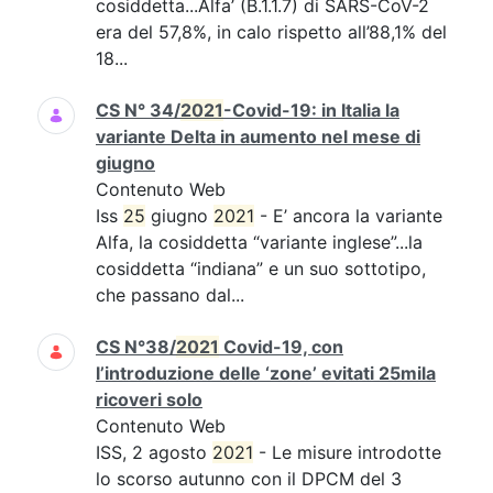
cosiddetta...Alfa’ (B.1.1.7) di SARS-CoV-2
era del 57,8%, in calo rispetto all’88,1% del
18...
CS N° 34/
2021
-Covid-19: in Italia la
variante Delta in aumento nel mese di
giugno
Contenuto Web
Iss
25
giugno
2021
- E’ ancora la variante
Alfa, la cosiddetta “variante inglese”...la
cosiddetta “indiana” e un suo sottotipo,
che passano dal...
CS N°38/
2021
Covid-19, con
l’introduzione delle ‘zone’ evitati 25mila
ricoveri solo
Contenuto Web
ISS, 2 agosto
2021
- Le misure introdotte
lo scorso autunno con il DPCM del 3