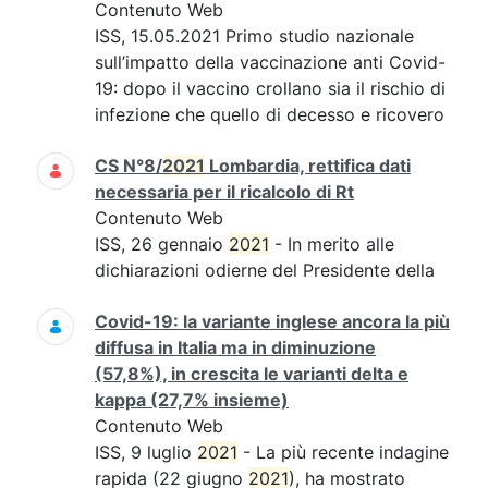
Contenuto Web
ISS, 15.05.2021 Primo studio nazionale
sull’impatto della vaccinazione anti Covid-
19: dopo il vaccino crollano sia il rischio di
infezione che quello di decesso e ricovero
CS N°8/
2021
Lombardia, rettifica dati
necessaria per il ricalcolo di Rt
Contenuto Web
ISS, 26 gennaio
2021
- In merito alle
dichiarazioni odierne del Presidente della
Covid-19: la variante inglese ancora la più
diffusa in Italia ma in diminuzione
(57,8%), in crescita le varianti delta e
kappa (27,7% insieme)
Contenuto Web
ISS, 9 luglio
2021
- La più recente indagine
rapida (22 giugno
2021
), ha mostrato