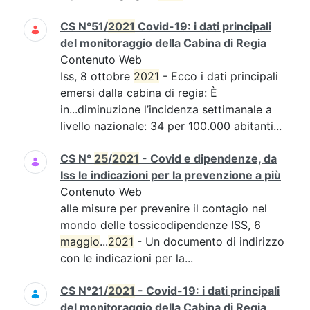
CS N°51/
2021
Covid-19: i dati principali
del monitoraggio della Cabina di Regia
Contenuto Web
Iss, 8 ottobre
2021
- Ecco i dati principali
emersi dalla cabina di regia: È
in...diminuzione l’incidenza settimanale a
livello nazionale: 34 per 100.000 abitanti...
CS N°
25
/
2021
- Covid e dipendenze, da
Iss le indicazioni per la prevenzione a più
Contenuto Web
alle misure per prevenire il contagio nel
mondo delle tossicodipendenze ISS, 6
maggio
...
2021
- Un documento di indirizzo
con le indicazioni per la...
CS N°21/
2021
- Covid-19: i dati principali
del monitoraggio della Cabina di Regia