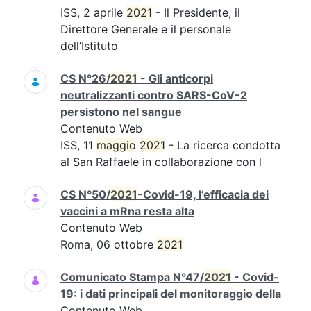
ISS, 2 aprile
2021
- Il Presidente, il
Direttore Generale e il personale
dell’Istituto
CS N°26/
2021
- Gli anticorpi
neutralizzanti contro SARS-CoV-2
persistono nel sangue
Contenuto Web
ISS, 11
maggio
2021
- La ricerca condotta
al San Raffaele in collaborazione con l
CS N°50/
2021
-Covid-19, l’efficacia dei
vaccini a mRna resta alta
Contenuto Web
Roma, 06 ottobre
2021
Comunicato Stampa N°47/
2021
- Covid-
19: i dati principali del monitoraggio della
Contenuto Web