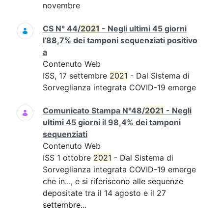
novembre
CS N° 44/
2021
- Negli ultimi 45 giorni
l’88,7% dei tamponi sequenziati positivo
a
Contenuto Web
ISS, 17 settembre
2021
- Dal Sistema di
Sorveglianza integrata COVID-19 emerge
Comunicato Stampa N°48/
2021
- Negli
ultimi 45 giorni il 98,4% dei tamponi
sequenziati
Contenuto Web
ISS 1 ottobre
2021
- Dal Sistema di
Sorveglianza integrata COVID-19 emerge
che in..., e si riferiscono alle sequenze
depositate tra il 14 agosto e il 27
settembre...