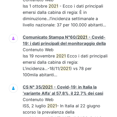
Iss 1 ottobre
2021
- Ecco i dati principali
emersi dalla cabina di regia: È in
diminuzione...l’incidenza settimanale a
livello nazionale: 37 per 100.000 abitanti...
Comunicato Stampa N°60/
2021
- Covid-
19: i dati principali del monitoraggio della
Contenuto Web
Iss 19 novembre
2021
Ecco i dati principali
emersi dalla cabina di regia:
L’incidenza...-18/11/
2021
) vs 78 per
100mila abitanti...
CS N° 35/
2021
- Covid-19: in Italia la
‘variante Alfa’ al 57,8%, il 22,7% dei casi
Contenuto Web
ISS, 2 luglio
2021
- In Italia al 22 giugno
scorso la prevalenza della