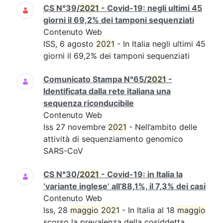
CS N°39/
2021
- Covid-19: negli ultimi 45
giorni il 69,2% dei tamponi sequenziati
Contenuto Web
ISS, 6 agosto
2021
- In Italia negli ultimi 45
giorni il 69,2% dei tamponi sequenziati
Comunicato Stampa N°65/
2021
-
Identificata dalla rete italiana una
sequenza riconducibile
Contenuto Web
Iss 27 novembre
2021
- Nell’ambito delle
attività di sequenziamento genomico
SARS-CoV
CS N°30/
2021
- Covid-19: in Italia la
‘variante inglese’ all’88,1%, il 7,3% dei casi
Contenuto Web
Iss, 28
maggio
2021
- In Italia al 18
maggio
scorso la prevalenza della cosiddetta