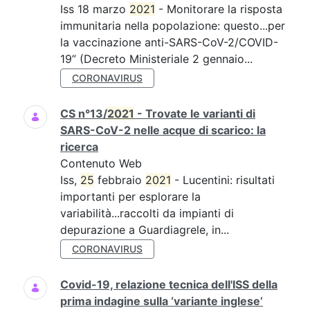
Iss 18 marzo
2021
- Monitorare la risposta
immunitaria nella popolazione: questo...per
la vaccinazione anti-SARS-CoV-2/COVID-
19” (Decreto Ministeriale 2 gennaio...
CORONAVIRUS
CS n°13/
2021
- Trovate le varianti di
SARS-CoV-2 nelle acque di scarico: la
ricerca
Contenuto Web
Iss,
25
febbraio
2021
- Lucentini: risultati
importanti per esplorare la
variabilità...raccolti da impianti di
depurazione a Guardiagrele, in...
CORONAVIRUS
Covid-19, relazione tecnica dell'ISS della
prima indagine sulla ‘variante inglese’