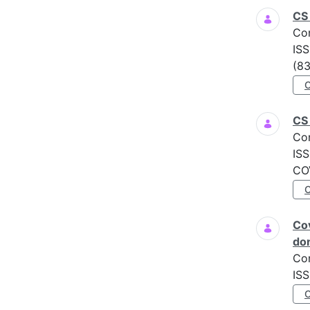
CS 
Co
ISS
(83
CS 
Co
ISS
COV
Cov
do
Co
ISS