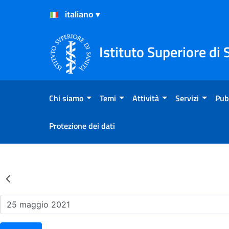
Salta al Contenuto
Salta al Footer
Istituto Superiore di 
Chi siamo
Temi
Attività
Servizi
Pub
Protezione dei dati
Risultati della Ricerca - Ev