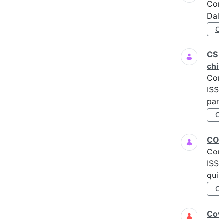
Co
Dal
CS 
chi
Co
ISS
pan
COV
Co
ISS
qui
Cov