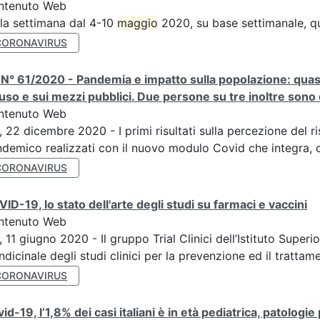
ntenuto Web
la settimana dal 4-10
maggio
2020, su base settimanale, qu
CORONAVIRUS
N° 61/2020 - Pandemia e impatto sulla popolazione: quasi 
uso e sui mezzi pubblici. Due persone su tre inoltre sono di
ntenuto Web
, 22 dicembre 2020 - I primi risultati sulla percezione del r
demico realizzati con il nuovo modulo Covid che integra, c
CORONAVIRUS
ID-19, lo stato dell'arte degli studi su farmaci e vaccini
ntenuto Web
, 11 giugno 2020 - Il gruppo Trial Clinici dell’Istituto Supe
ndicinale degli studi clinici per la prevenzione ed il trattame
CORONAVIRUS
id-19, l’1,8% dei casi italiani è in età pediatrica, patologi