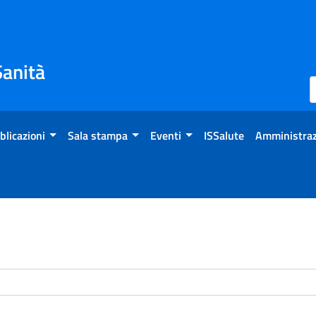
Sanità
blicazioni
Sala stampa
Eventi
ISSalute
Amministraz
enti