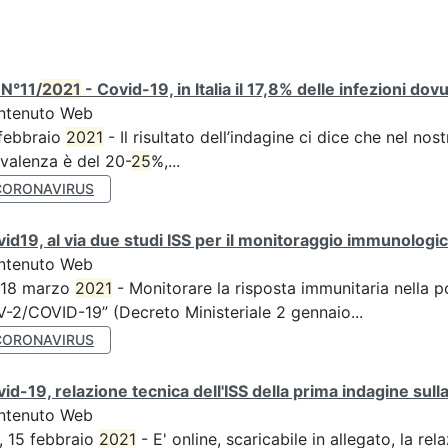
 N°11/
2021
- Covid-19, in Italia il 17,8% delle infezioni dov
ntenuto Web
febbraio
2021
- Il risultato dell’indagine ci dice che nel no
valenza è del 20-
25
%,...
CORONAVIRUS
id19, al via due studi ISS per il monitoraggio immunologico
ntenuto Web
 18 marzo
2021
- Monitorare la risposta immunitaria nella p
-2/COVID-19” (Decreto Ministeriale 2 gennaio...
CORONAVIRUS
id-19, relazione tecnica dell'ISS della prima indagine sulla
ntenuto Web
, 15 febbraio
2021
- E' online, scaricabile in allegato, la rel