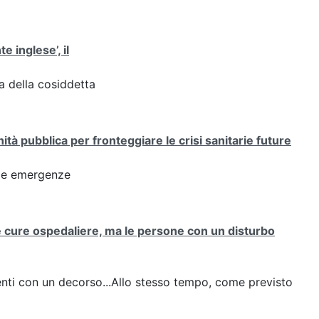
te inglese’, il
za della cosiddetta
tà pubblica per fronteggiare le crisi sanitarie future
alle emergenze
e cure ospedaliere, ma le persone con un disturbo
zienti con un decorso...Allo stesso tempo, come previsto