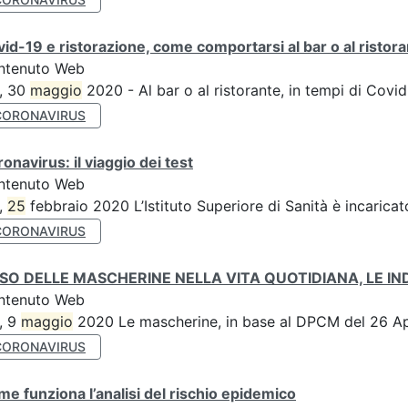
id-19 e ristorazione, come comportarsi al bar o al ristor
ntenuto Web
, 30
maggio
2020 - Al bar o al ristorante, in tempi di Covi
CORONAVIRUS
onavirus: il viaggio dei test
ntenuto Web
,
25
febbraio 2020 L’Istituto Superiore di Sanità è incarica
CORONAVIRUS
USO DELLE MASCHERINE NELLA VITA QUOTIDIANA, LE IN
ntenuto Web
, 9
maggio
2020 Le mascherine, in base al DPCM del 26 Ap
CORONAVIRUS
e funziona l’analisi del rischio epidemico