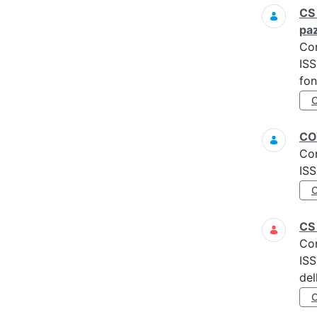
CS 
paz
Co
ISS
fon
COV
Co
ISS
CS
Co
ISS
del