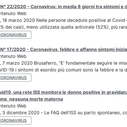
N° 22/2020 - Cornavirus: in media 8 giorni tra sintomi e de
ntenuto Web
, 18 marzo 2020 Nelle persone decedute positive al Covid-19 
% dei casi), meno utilizzata quella antivirale (52%), più rara
CORONAVIRUS
N° 17/2020 - Coronavirus, febbre e affanno sintomi inizial
ntenuto Web
, 7 marzo 2020 Brusaferro, “E’ fondamentale seguire le misu
ID-19 i sintomi di esordio più comuni sono la febbre e la d
CORONAVIRUS
id19, una rete ISS monitora le donne positive in gravidanz
nne, nessuna morte materna
ntenuto Web
, 3 dicembre 2020 - Le FAQ dell'ISS su parto spontaneo, 
CORONAVIRUS