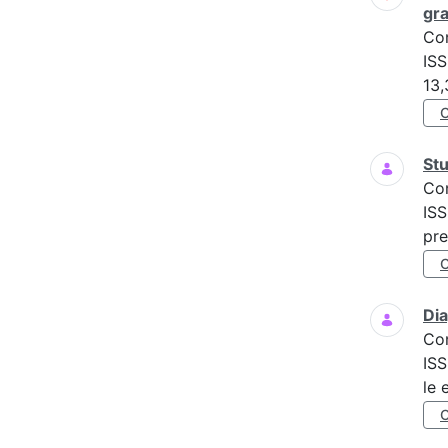
gra
Co
ISS
13,
Stu
Co
ISS
pre
Dia
Co
ISS
le 