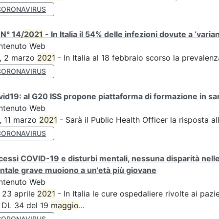
CORONAVIRUS
N° 14/
2021
- In Italia il 54% delle infezioni dovute a ‘varian
ntenuto Web
S, 2 marzo
2021
- In Italia al 18 febbraio scorso la prevalen
CORONAVIRUS
id19: al G20 ISS propone piattaforma di formazione in sani
ntenuto Web
, 11 marzo
2021
- Sarà il Public Health Officer la risposta 
CORONAVIRUS
essi COVID-19 e disturbi mentali, nessuna disparità nell
tale grave muoiono a un’età più giovane
ntenuto Web
 23 aprile
2021
- In Italia le cure ospedaliere rivolte ai pa
 DL 34 del 19
maggio
...
CORONAVIRUS