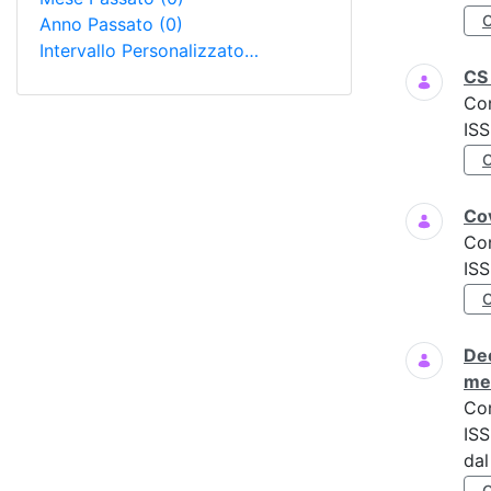
Anno Passato
(0)
Intervallo Personalizzato…
CS 
Co
IS
Cov
Co
ISS
Dec
men
Co
ISS
dal