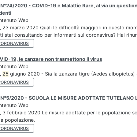
N°24/2020 - COVID-19 e Malattie Rare, al via un question
ienti
ntenuto Web
, 23 marzo 2020 Quali le difficoltà maggiori in questo mome
ti stai consultando per informarti sul coronavirus? Hai rinunc
CORONAVIRUS
ID-19, le zanzare non trasmettono il virus
ntenuto Web
,
25
giugno 2020 - Sia la zanzara tigre (Aedes albopictus)
CORONAVIRUS
 N°5/2020 - SCUOLA LE MISURE ADOTTATE TUTELANO L
ntenuto Web
, 3 febbraio 2020 Le misure adottate per le popolazione sco
la popolazione.
CORONAVIRUS