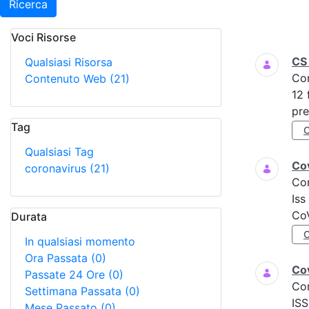
Ricerca
Voci Risorse
Ricerca
CS
Qualsiasi Risorsa
Co
Contenuto Web
(21)
12 
pre
Tag
Qualsiasi Tag
Cov
coronavirus
(21)
Co
Iss
CoV
Durata
In qualsiasi momento
Ora Passata
(0)
Cov
Passate 24 Ore
(0)
Co
Settimana Passata
(0)
ISS
Mese Passato
(0)