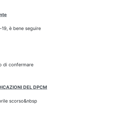
ante
d-19, è bene seguire
to di confermare
DICAZIONI DEL DPCM
rile scorso&nbsp