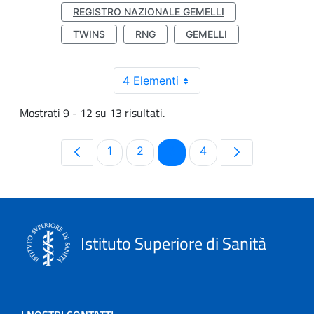
REGISTRO NAZIONALE GEMELLI
TWINS
RNG
GEMELLI
4 Elementi
Mostrati 9 - 12 su 13 risultati.
Pagina
Pagina
Pagina
Pagina
1
2
3
4
Istituto Superiore di Sanità