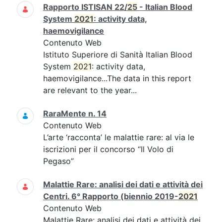
Rapporto ISTISAN 22/
25
- Italian Blood
System
2021
: activity data,
haemovigilance
Contenuto Web
Istituto Superiore di Sanità Italian Blood
System
2021
: activity data,
haemovigilance...The data in this report
are relevant to the year...
RaraMente n. 14
Contenuto Web
L’arte ‘racconta’ le malattie rare: al via le
iscrizioni per il concorso “Il Volo di
Pegaso”
Malattie Rare: analisi dei dati e attività dei
Centri. 6° Rapporto (biennio 2019-
2021
Contenuto Web
Malattie Rare: analisi dei dati e attività dei