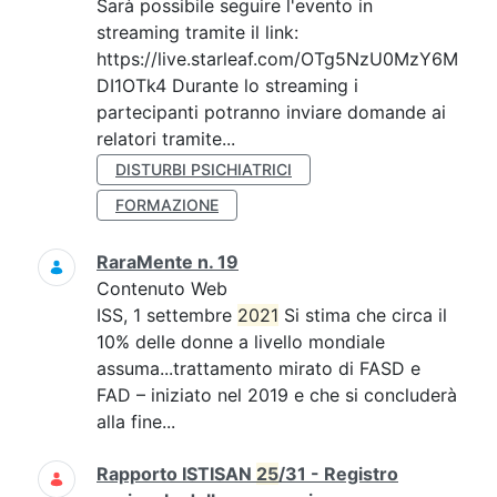
Sarà possibile seguire l'evento in
streaming tramite il link:
https://live.starleaf.com/OTg5NzU0MzY6M
DI1OTk4 Durante lo streaming i
partecipanti potranno inviare domande ai
relatori tramite...
DISTURBI PSICHIATRICI
FORMAZIONE
RaraMente n. 19
Contenuto Web
ISS, 1 settembre
2021
Si stima che circa il
10% delle donne a livello mondiale
assuma...trattamento mirato di FASD e
FAD – iniziato nel 2019 e che si concluderà
alla fine...
Rapporto ISTISAN
25
/31 - Registro