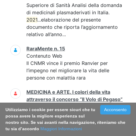
Superiore di Sanità Analisi della domanda
di medicinali plasmaderivati in Italia.
2021
...elaborazione del presente
documento che riporta l’aggiornamento
relativo all’anno...
RaraMente n. 15
Contenuto Web
Il CNMR vince il premio Ranvier per
l’impegno nel migliorare la vita delle
persone con malattia rara
MEDICINA e ARTE. I colori della vita
attraverso il concorso “Il Volo di Pegaso”
Contenuto Web
Utilizziamo i cookie per essere sicuri che tu
Acconsento
2021
-02-23 non previsti Amalia Egle
possa avere la migliore esperienza sul
Gentile, Antonella Sanseverino, Angela
nostro sito. Se vai avanti nella navigazione, riteniamo che
Ruocco...angela.ruocco@iss.it; l'evento si
tu sia d’accordo
Maggiori Informazioni
svolgerà in streaming 0649904420