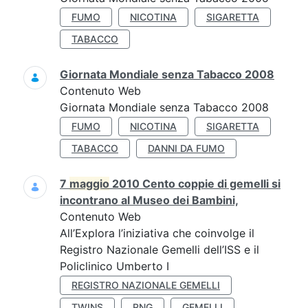
FUMO
NICOTINA
SIGARETTA
TABACCO
Giornata Mondiale senza Tabacco 2008
Contenuto Web
Giornata Mondiale senza Tabacco 2008
FUMO
NICOTINA
SIGARETTA
TABACCO
DANNI DA FUMO
7
maggio
2010 Cento coppie di gemelli si
incontrano al Museo dei Bambini,
Contenuto Web
All’Explora l’iniziativa che coinvolge il
Registro Nazionale Gemelli dell’ISS e il
Policlinico Umberto I
REGISTRO NAZIONALE GEMELLI
TWINS
RNG
GEMELLI