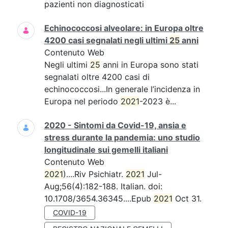
pazienti non diagnosticati
Echinococcosi alveolare: in Europa oltre
4200 casi segnalati negli ultimi
25
anni
Contenuto Web
Negli ultimi
25
anni in Europa sono stati
segnalati oltre 4200 casi di
echinococcosi...In generale l’incidenza in
Europa nel periodo
2021
-2023 è...
2020 - Sintomi da Covid-19, ansia e
stress durante la pandemia: uno studio
longitudinale sui gemelli italiani
Contenuto Web
2021
)....Riv Psichiatr.
2021
Jul-
Aug;56(4):182-188. Italian. doi:
10.1708/3654.36345....Epub
2021
Oct 31.
COVID-19