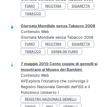
FUMO
NICOTINA
SIGARETTA
TABACCO
Giornata Mondiale senza Tabacco 2008
Contenuto Web
Giornata Mondiale senza Tabacco 2008
FUMO
NICOTINA
SIGARETTA
TABACCO
DANNI DA FUMO
7
maggio
2010 Cento coppie di gemelli si
incontrano al Museo dei Bambini,
Contenuto Web
All’Explora l’iniziativa che coinvolge il
Registro Nazionale Gemelli dell’ISS e il
Policlinico Umberto I
REGISTRO NAZIONALE GEMELLI
TWINS
RNG
GEMELLI