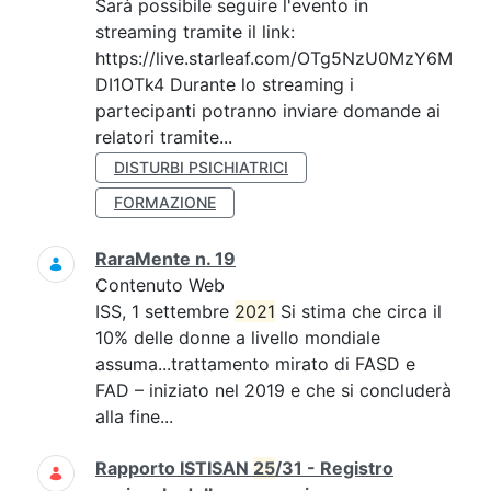
Sarà possibile seguire l'evento in
streaming tramite il link:
https://live.starleaf.com/OTg5NzU0MzY6M
DI1OTk4 Durante lo streaming i
partecipanti potranno inviare domande ai
relatori tramite...
DISTURBI PSICHIATRICI
FORMAZIONE
RaraMente n. 19
Contenuto Web
ISS, 1 settembre
2021
Si stima che circa il
10% delle donne a livello mondiale
assuma...trattamento mirato di FASD e
FAD – iniziato nel 2019 e che si concluderà
alla fine...
Rapporto ISTISAN
25
/31 - Registro