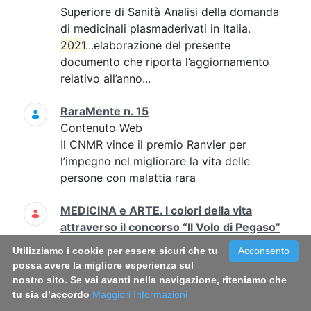
Superiore di Sanità Analisi della domanda
di medicinali plasmaderivati in Italia.
2021
...elaborazione del presente
documento che riporta l’aggiornamento
relativo all’anno...
RaraMente n. 15
Contenuto Web
Il CNMR vince il premio Ranvier per
l’impegno nel migliorare la vita delle
persone con malattia rara
MEDICINA e ARTE. I colori della vita
attraverso il concorso “Il Volo di Pegaso”
Contenuto Web
Utilizziamo i cookie per essere sicuri che tu
Acconsento
2021
-02-23 non previsti Amalia Egle
possa avere la migliore esperienza sul
Gentile, Antonella Sanseverino, Angela
nostro sito. Se vai avanti nella navigazione, riteniamo che
Ruocco...angela.ruocco@iss.it; l'evento si
tu sia d’accordo
Maggiori Informazioni
svolgerà in streaming 0649904420