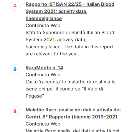
Rapporto ISTISAN 22/
25
- Italian Blood
System
2021
: activity data,
haemovigilance
Contenuto Web
Istituto Superiore di Sanità Italian Blood
System
2021
: activity data,
haemovigilance...The data in this report
are relevant to the year...
RaraMente n. 14
Contenuto Web
L’arte ‘racconta’ le malattie rare: al via le
iscrizioni per il concorso “Il Volo di
Pegaso”
Malattie Rare: analisi dei dati e attività dei
Centri. 6° Rapporto (biennio 2019-
2021
Contenuto Web
Malattie Rare: analisi dei dati e attività dei