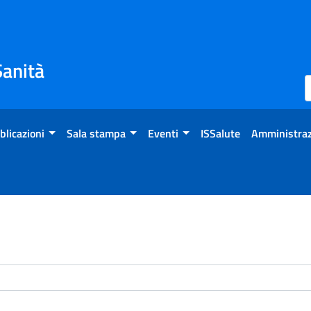
Sanità
blicazioni
Sala stampa
Eventi
ISSalute
Amministraz
enti