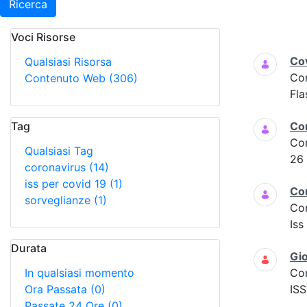
Ricerca
Voci Risorse
Ricerca
Cov
Qualsiasi Risorsa
Co
Contenuto Web
(306)
Fla
Tag
Co
Co
Qualsiasi Tag
26
coronavirus
(14)
iss per covid 19
(1)
Co
sorveglianze
(1)
Co
Iss
Durata
Gio
In qualsiasi momento
Co
Ora Passata
(0)
ISS
Passate 24 Ore
(0)