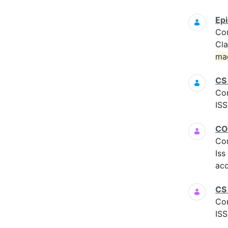
Epi
Co
Cla
ma
CS
Co
ISS
COV
Co
Iss
acq
CS 
Co
ISS