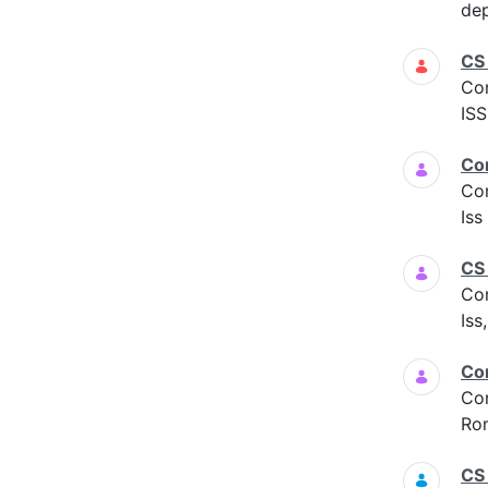
dep
CS
Co
ISS
Co
Co
Is
CS
Co
Iss
Co
Co
Ro
CS