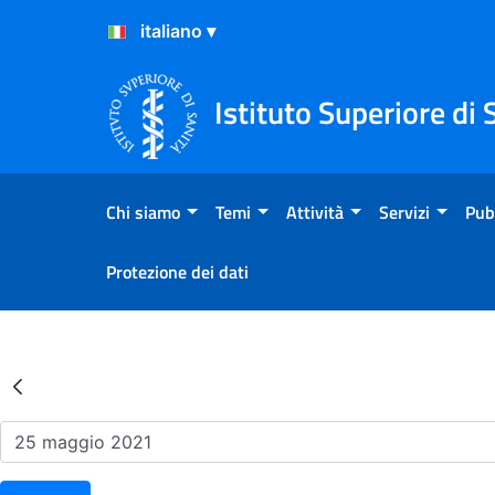
Salta al Contenuto
Salta al Footer
Istituto Superiore di 
Chi siamo
Temi
Attività
Servizi
Pub
Protezione dei dati
Risultati della Ricerca - Ev