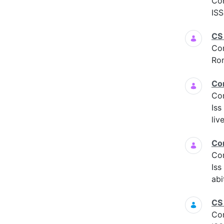
Co
ISS
CS
Co
Ro
Co
Co
Iss
liv
Co
Co
Is
abi
CS
Co