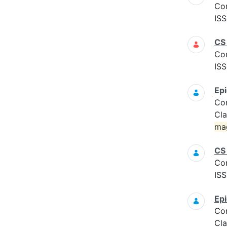
Co
ISS
CS
Co
ISS
Epi
Co
Cla
ma
CS
Co
ISS
Epi
Co
Cla