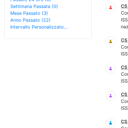
CS
Settimana Passata
(0)
Co
Mese Passato
(3)
ISS
Anno Passato
(22)
naz
Intervallo Personalizzato…
CS
Co
ISS
CS
Co
ISS
CS 
Co
ISS
CS