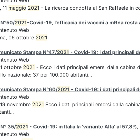
ntenuto Web
, 11
maggio
2021
- La ricerca condotta al San Raffaele in c
 N°50/
2021
-Covid-19, l’efficacia dei vaccini a mRna resta 
ntenuto Web
ma, 06 ottobre
2021
municato Stampa N°47/
2021
- Covid-19: i dati principali 
ntenuto Web
 1 ottobre
2021
- Ecco i dati principali emersi dalla cabina d
ello nazionale: 37 per 100.000 abitanti...
municato Stampa N°60/
2021
- Covid-19: i dati principali 
ntenuto Web
s 19 novembre
2021
Ecco i dati principali emersi dalla cabina 
tanti...
 N° 35/
2021
- Covid-19: in Italia la ‘variante Alfa’ al 57,8%,
ntenuto Web