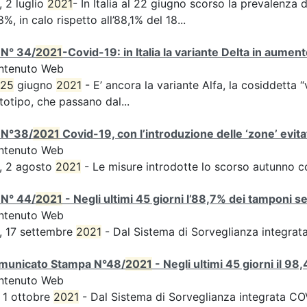
, 2 luglio
2021
- In Italia al 22 giugno scorso la prevalenza d
8%, in calo rispetto all’88,1% del 18...
 N° 34/
2021
-Covid-19: in Italia la variante Delta in aume
ntenuto Web
25
giugno
2021
- E’ ancora la variante Alfa, la cosiddetta “
totipo, che passano dal...
 N°38/
2021
Covid-19, con l’introduzione delle ‘zone’ evita
ntenuto Web
, 2 agosto
2021
- Le misure introdotte lo scorso autunno 
 N° 44/
2021
- Negli ultimi 45 giorni l’88,7% dei tamponi s
ntenuto Web
, 17 settembre
2021
- Dal Sistema di Sorveglianza integra
municato Stampa N°48/
2021
- Negli ultimi 45 giorni il 9
ntenuto Web
 1 ottobre
2021
- Dal Sistema di Sorveglianza integrata COVI