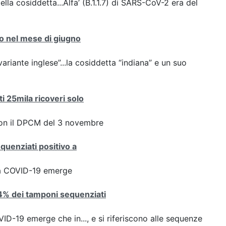
ella cosiddetta...Alfa’ (B.1.1.7) di SARS-CoV-2 era del
nto nel mese di giugno
variante inglese”...la cosiddetta “indiana” e un suo
ti 25mila ricoveri solo
con il DPCM del 3 novembre
equenziati positivo a
ta COVID-19 emerge
8,4% dei tamponi sequenziati
D-19 emerge che in..., e si riferiscono alle sequenze