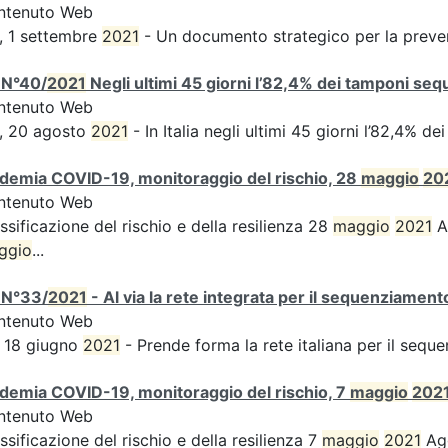
ntenuto Web
, 1 settembre
2021
- Un documento strategico per la preven
 N°40/
2021
Negli ultimi 45 giorni l’82,4% dei tamponi sequ
ntenuto Web
, 20 agosto
2021
- In Italia negli ultimi 45 giorni l’82,4% d
demia COVID-19, monitoraggio del rischio, 28
maggio
20
ntenuto Web
ssificazione del rischio e della resilienza 28
maggio
2021
Ag
ggio
...
 N°33/
2021
- Al via la rete integrata per il sequenziament
ntenuto Web
 18 giugno
2021
- Prende forma la rete italiana per il sequ
demia COVID-19, monitoraggio del rischio, 7
maggio
202
ntenuto Web
ssificazione del rischio e della resilienza 7
maggio
2021
Agg