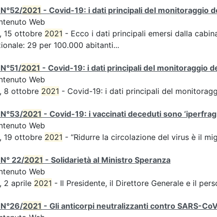
 N°52/
2021
- Covid-19: i dati principali del monitoraggio d
ntenuto Web
, 15 ottobre
2021
- Ecco i dati principali emersi dalla cabina
ionale: 29 per 100.000 abitanti...
 N°51/
2021
- Covid-19: i dati principali del monitoraggio d
ntenuto Web
, 8 ottobre
2021
- Covid-19: i dati principali del monitorag
 N°53/
2021
- Covid-19: i vaccinati deceduti sono ‘iperfragil
ntenuto Web
, 19 ottobre
2021
- “Ridurre la circolazione del virus è il m
N° 22/
2021
- Solidarietà al Ministro Speranza
ntenuto Web
, 2 aprile
2021
- Il Presidente, il Direttore Generale e il perso
 N°26/
2021
- Gli anticorpi neutralizzanti contro SARS-Co