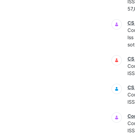
ISS
57,
CS
Co
Iss
sot
CS
Co
ISS
CS
Co
ISS
Co
Co
ISS