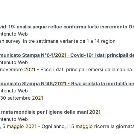
id-19: analisi acque reflue conferma forte incremento Omi
ntenuto Web
sh survey, in tre settimane variante da 1 a 14 regioni
municato Stampa N°64/
2021
-Covid-19: i dati principali 
ntenuto Web
 novembre
2021
- Ecco i dati principali emersi dalla cabina d
municato Stampa N°46/
2021
- Rsa: crollata la mortalità p
ntenuto Web
 30 settembre
2021
rnata mondiale per l’igiene delle mani
2021
ntenuto Web
, 5
maggio
2021
- Ogni anno, il 5
maggio
ricorre la giornata 