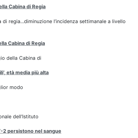
ella Cabina di Regia
 di regia...diminuzione l’incidenza settimanale a livello
ella Cabina di Regia
gio della Cabina di
i’, età media più alta
iglior modo
nale dell’Istituto
V-2 persistono nel sangue