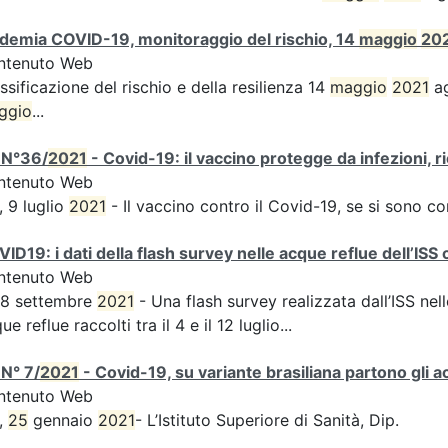
demia COVID-19, monitoraggio del rischio, 14
maggio
20
ntenuto Web
ssificazione del rischio e della resilienza 14
maggio
2021
ag
ggio
...
 N°36/
2021
- Covid-19: il vaccino protegge da infezioni, r
ntenuto Web
, 9 luglio
2021
- Il vaccino contro il Covid-19, se si sono c
ID19: i dati della flash survey nelle acque reflue dell’ISS 
ntenuto Web
 8 settembre
2021
- Una flash survey realizzata dall’ISS nell
ue reflue raccolti tra il 4 e il 12 luglio...
N° 7/
2021
- Covid-19, su variante brasiliana partono gli a
ntenuto Web
,
25
gennaio
2021
- L’Istituto Superiore di Sanità, Dip.