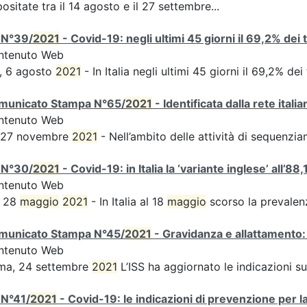
ositate tra il 14 agosto e il 27 settembre...
 N°39/
2021
- Covid-19: negli ultimi 45 giorni il 69,2% dei
ntenuto Web
, 6 agosto
2021
- In Italia negli ultimi 45 giorni il 69,2% d
municato Stampa N°65/
2021
- Identificata dalla rete ital
ntenuto Web
s 27 novembre
2021
- Nell’ambito delle attività di sequen
 N°30/
2021
- Covid-19: in Italia la ‘variante inglese’ all’88,
ntenuto Web
, 28
maggio
2021
- In Italia al 18
maggio
scorso la prevalen
municato Stampa N°45/
2021
- Gravidanza e allattamento:
ntenuto Web
ma, 24 settembre
2021
L’ISS ha aggiornato le indicazioni s
 N°41/
2021
- Covid-19: le indicazioni di prevenzione per l