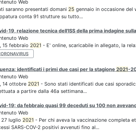
ntenuto Web
ati saranno presentati domani
25
gennaio in occasione del 
patura conta 91 strutture su tutto...
id-19, relazione tecnica dell'ISS della prima indagine sulla
ntenuto Web
, 15 febbraio
2021
- E' online, scaricabile in allegato, la rel
CORONAVIRUS
luenza: identificati i primi due casi per la stagione
2021
-20
ntenuto Web
, 14 ottobre
2021
- Sono stati identificati due casi sporadici
ettuata a partire dalla 46a settimana...
id-19: da febbraio quasi 99 deceduti su 100 non avevano 
ntenuto Web
, 27 luglio
2021
- Per chi aveva la vaccinazione completa et
essi SARS-COV-2 positivi avvenuti fino al...