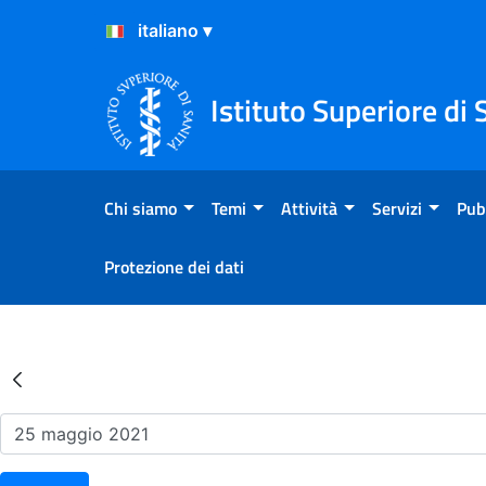
Salta al Contenuto
Salta al Footer
Istituto Superiore di 
Chi siamo
Temi
Attività
Servizi
Pub
Protezione dei dati
Risultati della Ricerca - Ev