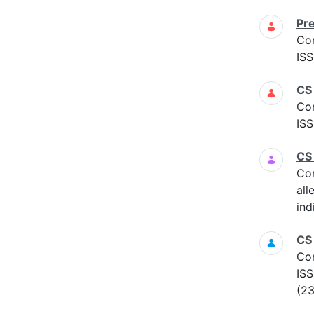
Pre
Co
ISS
CS
Co
ISS
CS
Co
all
ind
CS
Co
ISS
(23