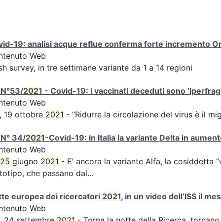
id-19: analisi acque reflue conferma forte incremento Omi
ntenuto Web
sh survey, in tre settimane variante da 1 a 14 regioni
 N°53/
2021
- Covid-19: i vaccinati deceduti sono ‘iperfragil
ntenuto Web
, 19 ottobre
2021
- “Ridurre la circolazione del virus è il m
 N° 34/
2021
-Covid-19: in Italia la variante Delta in aume
ntenuto Web
25
giugno
2021
- E’ ancora la variante Alfa, la cosiddetta “
totipo, che passano dal...
te europea dei ricercatori
2021
, in un video dell’ISS il m
ntenuto Web
, 24 settembre
2021
- Torna la notte della Ricerca, tornano 