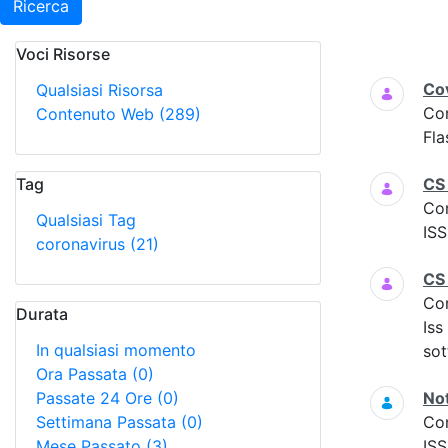
Ricerca
Voci Risorse
Ricerca
Cov
Qualsiasi Risorsa
Co
Contenuto Web
(289)
Fla
Tag
CS
Co
Qualsiasi Tag
ISS
coronavirus
(21)
CS
Co
Durata
Iss
In qualsiasi momento
sot
Ora Passata
(0)
Passate 24 Ore
(0)
Not
Settimana Passata
(0)
Co
Mese Passato
(3)
ISS