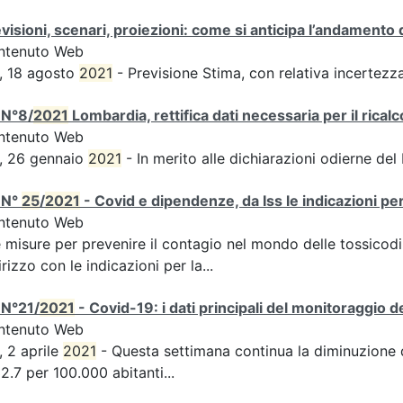
visioni, scenari, proiezioni: come si anticipa l’andamento 
ntenuto Web
, 18 agosto
2021
- Previsione Stima, con relativa incertezz
 N°8/
2021
Lombardia, rettifica dati necessaria per il ricalc
ntenuto Web
, 26 gennaio
2021
- In merito alle dichiarazioni odierne del
 N°
25
/
2021
- Covid e dipendenze, da Iss le indicazioni pe
ntenuto Web
e misure per prevenire il contagio nel mondo delle tossico
irizzo con le indicazioni per la...
 N°21/
2021
- Covid-19: i dati principali del monitoraggio d
ntenuto Web
, 2 aprile
2021
- Questa settimana continua la diminuzione de
2.7 per 100.000 abitanti...