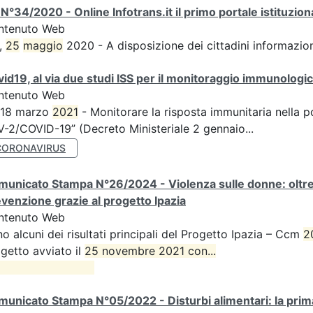
N°34/2020 - Online Infotrans.it il primo portale istituzi
ntenuto Web
,
25
maggio
2020 - A disposizione dei cittadini informazioni
id19, al via due studi ISS per il monitoraggio immunologico
ntenuto Web
 18 marzo
2021
- Monitorare la risposta immunitaria nella p
-2/COVID-19” (Decreto Ministeriale 2 gennaio...
CORONAVIRUS
unicato Stampa N°26/2024 - Violenza sulle donne: oltre d
venzione grazie al progetto Ipazia
ntenuto Web
o alcuni dei risultati principali del Progetto Ipazia – Ccm
2
getto avviato il
25 novembre 2021 con...

unicato Stampa N°05/2022 - Disturbi alimentari: la prima 