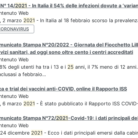
N° 14/
2021
- In Italia il 54% delle infezioni dovute a ‘varian
ntenuto Web
S, 2 marzo
2021
- In Italia al 18 febbraio scorso la prevalen
CORONAVIRUS
unicato Stampa N°20/2022 - Giornata del Fiocchetto Lilla 
vizi sanitari, ad oggi sono oltre cento i centri accreditati
ntenuto Web
58% degli utenti ha tra i 13 e i
25
anni, il 7% meno di 12 anni...
clusasi a febbraio...
ca e trial dei vaccini anti-COVID, online il Rapporto ISS
ntenuto Web
S, 6 marzo
2021
- È stato pubblicato il Rapporto ISS COVID-1
municato Stampa N°72/
2021
-Covid-19: i dati principali d
ntenuto Web
s 24 dicembre
2021
- Ecco i dati principali emersi dalla cabina