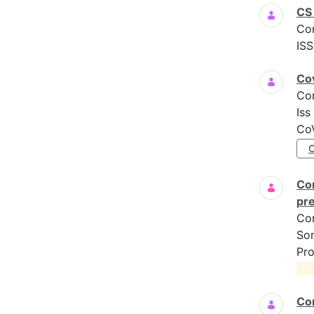
CS 
Co
ISS
Cov
Co
Iss
CoV
Com
pre
Co
Son
Pro
Com