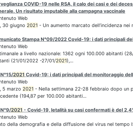
veglianza COVID-19 nelle RSA, il calo dei casi e dei deces
erale. Un risultato imputabile alla campagna vaccinale
ntenuto Web
, 30 giugno
2021
- Un aumento marcato dell’incidenza nei 
unicato Stampa N°09/2022 Covid-19: i dati principali del
ntenuto Web
timanale a livello nazionale: 1362 ogni 100.000 abitanti (
tanti (21/01/2022 -27/01/
2021
),...
 N°15/
2021
Covid-19: i dati principali del monitoraggio del
ntenuto Web
S, 5 marzo
2021
- Nella settimana 22-28 febbraio dopo un per
cedente (194,87 per 100.000 abitanti...
 N°9/
2021
- Covid-19, letalità su casi confermati è del 2,
ntenuto Web
to della demografia e della diffusione del virus nel tempo 