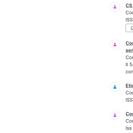
CS 
Co
IS
Com
ser
Co
Il 
con
Eti
Co
IS
Co
Co
Is