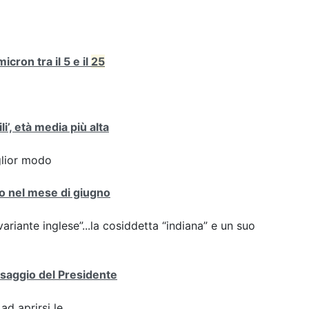
cron tra il 5 e il
25
i’, età media più alta
iglior modo
nto nel mese di giugno
variante inglese”...la cosiddetta “indiana” e un suo
essaggio del Presidente
ad aprirsi le