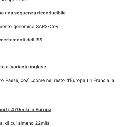
iana una sequenza riconducibile
ziamento genomico SARS-CoV
ccertamenti dell’ISS
ute a ‘variante inglese
stro Paese, così...come nel resto d’Europa (in Francia la
 morti, 470mila in Europa
pa, di cui almeno 22mila