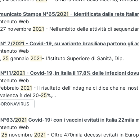
municato Stampa N°65/
2021
- Identificata dalla rete ital
ntenuto Web
s 27 novembre
2021
- Nell’ambito delle attività di sequen
N° 7/
2021
- Covid-19, su variante brasiliana partono gli a
ntenuto Web
,
25
gennaio
2021
- L’Istituto Superiore di Sanità, Dip.
 N°11/
2021
- Covid-19, in Italia il 17,8% delle infezioni dov
ntenuto Web
febbraio
2021
- Il risultato dell’indagine ci dice che nel no
valenza è del 20-
25
%,...
CORONAVIRUS
 N°63/
2021
Covid-19: con i vaccini evitati in Italia 22mila
ntenuto Web
,
25
novembre
2021
- Oltre 470mila decessi evitati in Euro