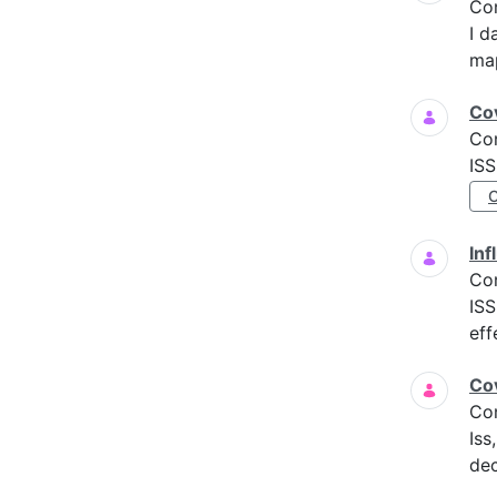
Co
I d
map
Cov
Co
ISS
Inf
Co
ISS
eff
Cov
Co
Iss
dec