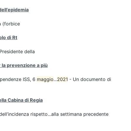
dell’epidemia
a (forbice
olo di Rt
 Presidente della
r la prevenzione a più
dipendenze ISS, 6
maggio
...
2021
- Un documento di
ella Cabina di Regia
ll’incidenza rispetto...alla settimana precedente