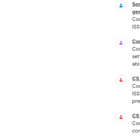
Sor
gen
Co
ISS
Com
Co
set
abi
CS
Co
IS
pre
CS
Co
con