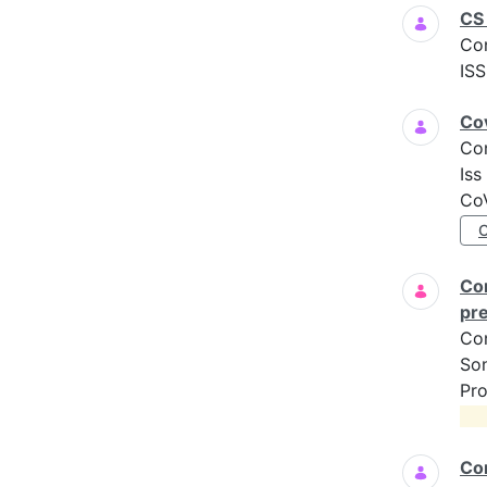
CS 
Co
ISS
Cov
Co
Iss
CoV
Com
pre
Co
Son
Pro
Com