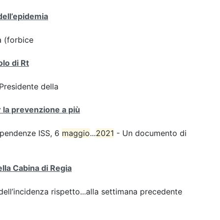
dell’epidemia
a (forbice
olo di Rt
 Presidente della
r la prevenzione a più
dipendenze ISS, 6
maggio
...
2021
- Un documento di
ella Cabina di Regia
ll’incidenza rispetto...alla settimana precedente