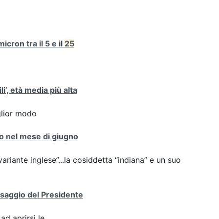
cron tra il 5 e il
25
i’, età media più alta
iglior modo
nto nel mese di giugno
variante inglese”...la cosiddetta “indiana” e un suo
essaggio del Presidente
ad aprirsi le