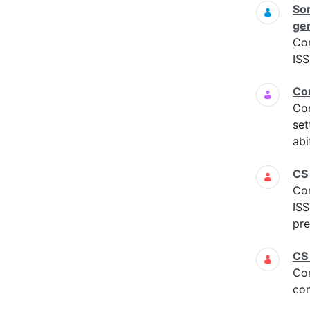
Sor
gen
Co
ISS
Com
Co
set
abi
CS
Co
IS
pre
CS
Co
con