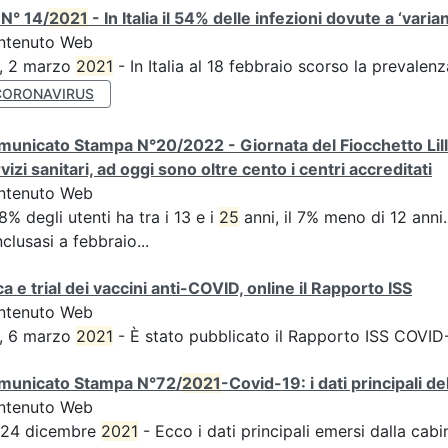
N° 14/
2021
- In Italia il 54% delle infezioni dovute a ‘varian
ntenuto Web
S, 2 marzo
2021
- In Italia al 18 febbraio scorso la prevalen
CORONAVIRUS
unicato Stampa N°20/2022 - Giornata del Fiocchetto Lilla 
vizi sanitari, ad oggi sono oltre cento i centri accreditati
ntenuto Web
58% degli utenti ha tra i 13 e i
25
anni, il 7% meno di 12 anni...
clusasi a febbraio...
ca e trial dei vaccini anti-COVID, online il Rapporto ISS
ntenuto Web
S, 6 marzo
2021
- È stato pubblicato il Rapporto ISS COVID-1
municato Stampa N°72/
2021
-Covid-19: i dati principali d
ntenuto Web
s 24 dicembre
2021
- Ecco i dati principali emersi dalla cabina