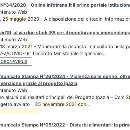
N°34/2020 - Online Infotrans.it il primo portale istituzi
ntenuto Web
,
25
maggio
2020 - A disposizione dei cittadini informazioni
id19, al via due studi ISS per il monitoraggio immunologico
ntenuto Web
 18 marzo
2021
- Monitorare la risposta immunitaria nella p
-2/COVID-19” (Decreto Ministeriale 2 gennaio...
CORONAVIRUS
unicato Stampa N°26/2024 - Violenza sulle donne: oltre d
venzione grazie al progetto Ipazia
ntenuto Web
o alcuni dei risultati principali del Progetto Ipazia – Ccm
2
getto avviato il
25 novembre 2021 con...

unicato Stampa N°05/2022 - Disturbi alimentari: la prima 