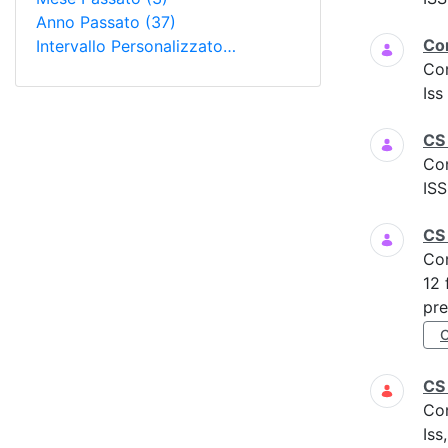
Anno Passato
(37)
Co
Intervallo Personalizzato…
Co
Is
CS 
Co
ISS
CS
Co
12 
pre
CS
Co
Iss