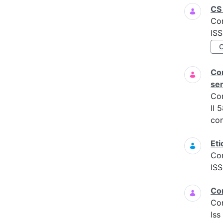
CS 
Co
IS
Com
ser
Co
Il 
con
Eti
Co
IS
Co
Co
Is