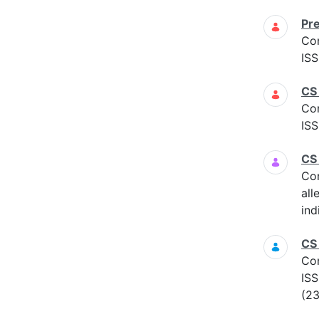
Pre
Co
ISS
CS
Co
ISS
CS
Co
all
ind
CS
Co
ISS
(23