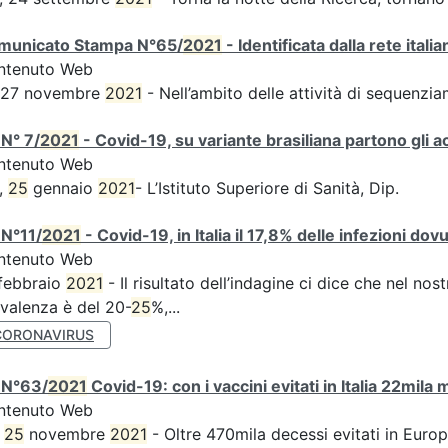
municato Stampa N°65/
2021
- Identificata dalla rete ital
ntenuto Web
s 27 novembre
2021
- Nell’ambito delle attività di sequen
N° 7/
2021
- Covid-19, su variante brasiliana partono gli a
ntenuto Web
,
25
gennaio
2021
- L’Istituto Superiore di Sanità, Dip.
 N°11/
2021
- Covid-19, in Italia il 17,8% delle infezioni dov
ntenuto Web
febbraio
2021
- Il risultato dell’indagine ci dice che nel no
valenza è del 20-
25
%,...
CORONAVIRUS
 N°63/
2021
Covid-19: con i vaccini evitati in Italia 22mila
ntenuto Web
,
25
novembre
2021
- Oltre 470mila decessi evitati in Euro