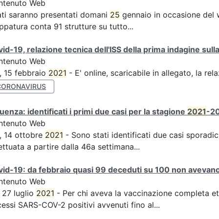
ntenuto Web
ati saranno presentati domani
25
gennaio in occasione del 
patura conta 91 strutture su tutto...
id-19, relazione tecnica dell'ISS della prima indagine sulla
ntenuto Web
, 15 febbraio
2021
- E' online, scaricabile in allegato, la rel
CORONAVIRUS
luenza: identificati i primi due casi per la stagione
2021
-20
ntenuto Web
, 14 ottobre
2021
- Sono stati identificati due casi sporadici
ettuata a partire dalla 46a settimana...
id-19: da febbraio quasi 99 deceduti su 100 non avevano 
ntenuto Web
, 27 luglio
2021
- Per chi aveva la vaccinazione completa et
essi SARS-COV-2 positivi avvenuti fino al...