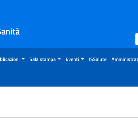
Sanità
blicazioni
Sala stampa
Eventi
ISSalute
Amministraz
enti