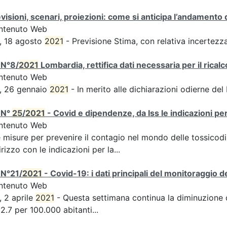
visioni, scenari, proiezioni: come si anticipa l’andamento 
ntenuto Web
, 18 agosto
2021
- Previsione Stima, con relativa incertezz
 N°8/
2021
Lombardia, rettifica dati necessaria per il ricalc
ntenuto Web
, 26 gennaio
2021
- In merito alle dichiarazioni odierne del
 N°
25
/
2021
- Covid e dipendenze, da Iss le indicazioni pe
ntenuto Web
e misure per prevenire il contagio nel mondo delle tossico
irizzo con le indicazioni per la...
 N°21/
2021
- Covid-19: i dati principali del monitoraggio d
ntenuto Web
, 2 aprile
2021
- Questa settimana continua la diminuzione de
2.7 per 100.000 abitanti...