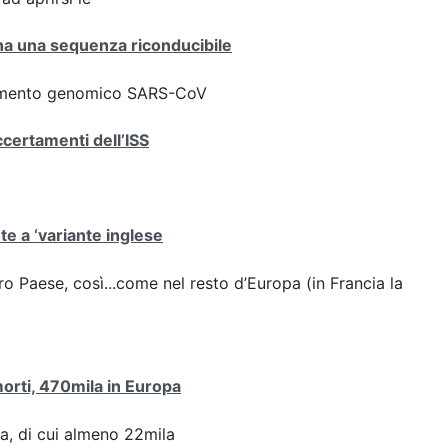
iana una sequenza riconducibile
ziamento genomico SARS-CoV
ccertamenti dell’ISS
ute a ‘variante inglese
stro Paese, così...come nel resto d’Europa (in Francia la
 morti, 470mila in Europa
pa, di cui almeno 22mila