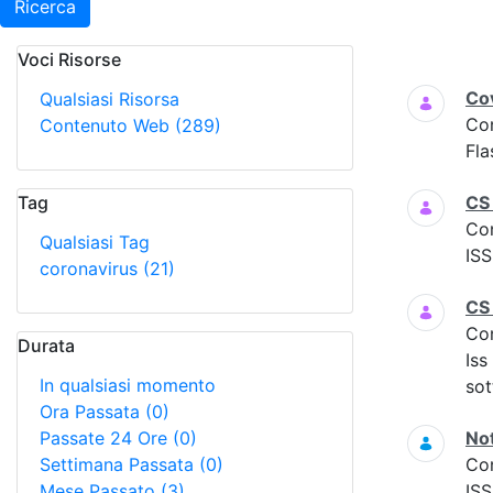
Ricerca
Voci Risorse
Ricerca
Cov
Qualsiasi Risorsa
Co
Contenuto Web
(289)
Fla
Tag
CS
Co
Qualsiasi Tag
ISS
coronavirus
(21)
CS
Co
Durata
Iss
In qualsiasi momento
sot
Ora Passata
(0)
Passate 24 Ore
(0)
Not
Settimana Passata
(0)
Co
Mese Passato
(3)
ISS