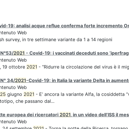
id-19: analisi acque reflue conferma forte incremento Omi
ntenuto Web
sh survey, in tre settimane variante da 1 a 14 regioni
 N°53/
2021
- Covid-19: i vaccinati deceduti sono ‘iperfragil
ntenuto Web
, 19 ottobre
2021
- “Ridurre la circolazione del virus è il m
 N° 34/
2021
-Covid-19: in Italia la variante Delta in aume
ntenuto Web
25
giugno
2021
- E’ ancora la variante Alfa, la cosiddetta “
totipo, che passano dal...
te europea dei ricercatori
2021
, in un video dell’ISS il m
ntenuto Web
, 24 settembre
2021
- Torna la notte della Ricerca, tornano 