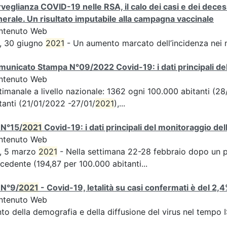
veglianza COVID-19 nelle RSA, il calo dei casi e dei deces
erale. Un risultato imputabile alla campagna vaccinale
ntenuto Web
, 30 giugno
2021
- Un aumento marcato dell’incidenza nei 
unicato Stampa N°09/2022 Covid-19: i dati principali del
ntenuto Web
timanale a livello nazionale: 1362 ogni 100.000 abitanti (
tanti (21/01/2022 -27/01/
2021
),...
 N°15/
2021
Covid-19: i dati principali del monitoraggio del
ntenuto Web
S, 5 marzo
2021
- Nella settimana 22-28 febbraio dopo un per
cedente (194,87 per 100.000 abitanti...
 N°9/
2021
- Covid-19, letalità su casi confermati è del 2,
ntenuto Web
to della demografia e della diffusione del virus nel tempo 