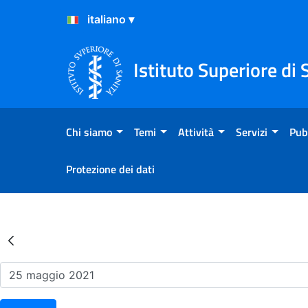
Salta al Contenuto
Salta al Footer
Istituto Superiore di 
Chi siamo
Temi
Attività
Servizi
Pub
Protezione dei dati
Risultati della Ricerca - Ev