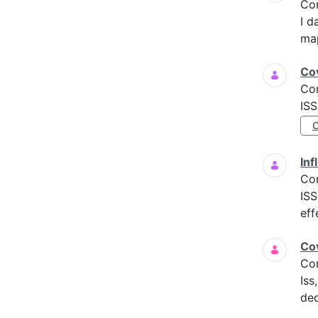
Co
I d
map
Cov
Co
ISS
Inf
Co
ISS
eff
Cov
Co
Iss
dec