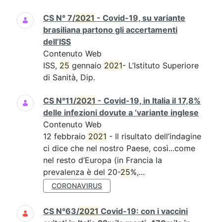
CS N° 7/
2021
- Covid-19, su variante
brasiliana partono gli accertamenti
dell’ISS
Contenuto Web
ISS,
25
gennaio
2021
- L’Istituto Superiore
di Sanità, Dip.
CS N°11/
2021
- Covid-19, in Italia il 17,8%
delle infezioni dovute a ‘variante inglese
Contenuto Web
12 febbraio
2021
- Il risultato dell’indagine
ci dice che nel nostro Paese, così...come
nel resto d’Europa (in Francia la
prevalenza è del 20-
25
%,...
CORONAVIRUS
CS N°63/
2021
Covid-19: con i vaccini