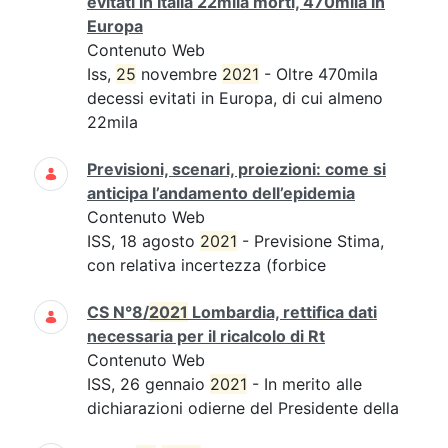
evitati in Italia 22mila morti, 470mila in
Europa
Contenuto Web
Iss,
25
novembre
2021
- Oltre 470mila
decessi evitati in Europa, di cui almeno
22mila
Previsioni, scenari, proiezioni: come si
anticipa l’andamento dell’epidemia
Contenuto Web
ISS, 18 agosto
2021
- Previsione Stima,
con relativa incertezza (forbice
CS N°8/
2021
Lombardia, rettifica dati
necessaria per il ricalcolo di Rt
Contenuto Web
ISS, 26 gennaio
2021
- In merito alle
dichiarazioni odierne del Presidente della