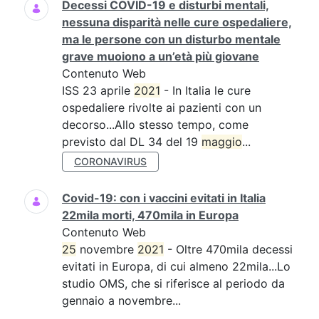
Decessi COVID-19 e disturbi mentali,
nessuna disparità nelle cure ospedaliere,
ma le persone con un disturbo mentale
grave muoiono a un’età più giovane
Contenuto Web
ISS 23 aprile
2021
- In Italia le cure
ospedaliere rivolte ai pazienti con un
decorso...Allo stesso tempo, come
previsto dal DL 34 del 19
maggio
...
CORONAVIRUS
Covid-19: con i vaccini evitati in Italia
22mila morti, 470mila in Europa
Contenuto Web
25
novembre
2021
- Oltre 470mila decessi
evitati in Europa, di cui almeno 22mila...Lo
studio OMS, che si riferisce al periodo da
gennaio a novembre...