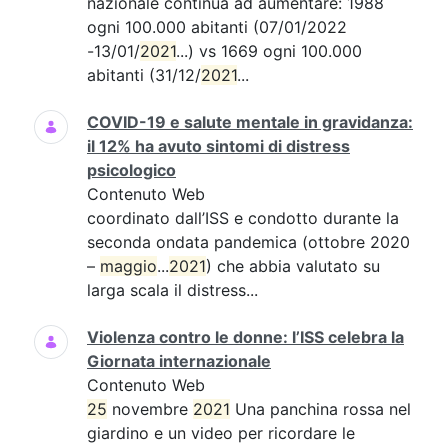
nazionale continua ad aumentare: 1988
ogni 100.000 abitanti (07/01/2022
-13/01/
2021
...) vs 1669 ogni 100.000
abitanti (31/12/
2021
...
COVID-19 e salute mentale in gravidanza:
il 12% ha avuto sintomi di distress
psicologico
Contenuto Web
coordinato dall’ISS e condotto durante la
seconda ondata pandemica (ottobre 2020
–
maggio
...
2021
) che abbia valutato su
larga scala il distress...
Violenza contro le donne: l’ISS celebra la
Giornata internazionale
Contenuto Web
25
novembre
2021
Una panchina rossa nel
giardino e un video per ricordare le