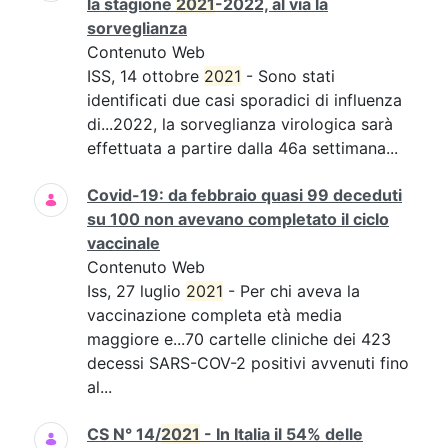
la stagione
2021
-2022, al via la
sorveglianza
Contenuto Web
ISS, 14 ottobre
2021
- Sono stati
identificati due casi sporadici di influenza
di...2022, la sorveglianza virologica sarà
effettuata a partire dalla 46a settimana...
Covid-19: da febbraio quasi 99 deceduti
su 100 non avevano completato il ciclo
vaccinale
Contenuto Web
Iss, 27 luglio
2021
- Per chi aveva la
vaccinazione completa età media
maggiore e...70 cartelle cliniche dei 423
decessi SARS-COV-2 positivi avvenuti fino
al...
CS N° 14/
2021
- In Italia il 54% delle