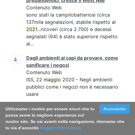
prepandemici, cresce il West Nile
Contenuto Web
sono stati la campilobatteriosi (circa
137mila segnalazioni, stabile rispetto al
2021
...ricoveri (circa 2.700) e decessi
segnalati (64) è stato superiore rispetto
al...
Dagli ambienti ai capi da provare, come
sanificare i negozi
Contenuto Web
ISS, 22
maggio
2020 - Negli ambienti
pubblici come i negozi non è necessario
usare
Infezioni sessualmente trasmesse, online
Utilizziamo i cookie per essere sicuri che tu
Acconsento
il vademecum per conoscerle e
possa avere la migliore esperienza sul
nostro sito. Se vai avanti nella navigazione, riteniamo che
prevenirle
tu sia d’accordo
Maggiori Informazioni
Contenuto Web