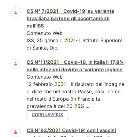
CS N° 7/
2021
- Covid-19, su variante
brasiliana partono gli accertamenti
dell’ISS
Contenuto Web
ISS,
25
gennaio
2021
- L’Istituto Superiore
di Sanità, Dip.
CS N°11/
2021
- Covid-19, in Italia il 17,8%
delle infezioni dovute a ‘variante inglese
Contenuto Web
12 febbraio
2021
- Il risultato dell’indagine
ci dice che nel nostro Paese, così...come
nel resto d’Europa (in Francia la
prevalenza è del 20-
25
%,...
CORONAVIRUS
CS N°63/
2021
Covid-19: con i vaccini