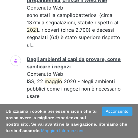
prepandemici, cresce il West Nile
Contenuto Web
sono stati la campilobatteriosi (circa
137mila segnalazioni, stabile rispetto al
2021
...ricoveri (circa 2.700) e decessi
segnalati (64) è stato superiore rispetto
al...
Dagli ambienti ai capi da provare, come
sanificare i negozi
Contenuto Web
ISS, 22
maggio
2020 - Negli ambienti
pubblici come i negozi non è necessario
usare
Infezioni sessualmente trasmesse, online
Utilizziamo i cookie per essere sicuri che tu
Acconsento
il vademecum per conoscerle e
possa avere la migliore esperienza sul
nostro sito. Se vai avanti nella navigazione, riteniamo che
prevenirle
tu sia d’accordo
Maggiori Informazioni
Contenuto Web