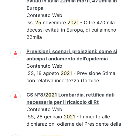
evitati in Italia 22mila morti, 470mila in
Europa
Contenuto Web
Iss,
25
novembre
2021
- Oltre 470mila
decessi evitati in Europa, di cui almeno
22mila
Previsioni, scenari, proiezioni: come si
anticipa l’andamento dell’epidemia
Contenuto Web
ISS, 18 agosto
2021
- Previsione Stima,
con relativa incertezza (forbice
CS N°8/
2021
Lombardia, rettifica dati
necessaria per il ricalcolo di Rt
Contenuto Web
ISS, 26 gennaio
2021
- In merito alle
dichiarazioni odierne del Presidente della