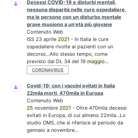
Decessi COVID-19 e disturbi mentali,
nessuna disparità nelle cure ospedaliere,
ma le persone con un disturbo mentale
grave muoiono a un’età più giovane
Contenuto Web
ISS 23 aprile
2021
- In Italia le cure
ospedaliere rivolte ai pazienti con un
decorso...Allo stesso tempo, come
previsto dal DL 34 del 19
maggio
...
CORONAVIRUS
Covid-19: con i vaccini evitati in Italia
22mila morti, 470mila in Europa
Contenuto Web
25
novembre
2021
- Oltre 470mila decessi
evitati in Europa, di cui almeno 22mila...Lo
studio OMS, che si riferisce al periodo da
gennaio a novembre...