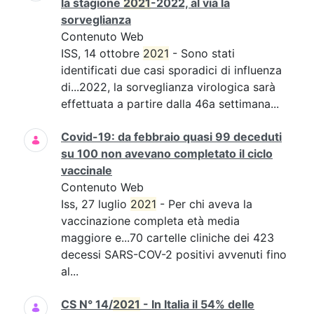
la stagione
2021
-2022, al via la
sorveglianza
Contenuto Web
ISS, 14 ottobre
2021
- Sono stati
identificati due casi sporadici di influenza
di...2022, la sorveglianza virologica sarà
effettuata a partire dalla 46a settimana...
Covid-19: da febbraio quasi 99 deceduti
su 100 non avevano completato il ciclo
vaccinale
Contenuto Web
Iss, 27 luglio
2021
- Per chi aveva la
vaccinazione completa età media
maggiore e...70 cartelle cliniche dei 423
decessi SARS-COV-2 positivi avvenuti fino
al...
CS N° 14/
2021
- In Italia il 54% delle