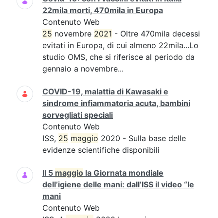
22mila morti, 470mila in Europa
Contenuto Web
25
novembre
2021
- Oltre 470mila decessi
evitati in Europa, di cui almeno 22mila...Lo
studio OMS, che si riferisce al periodo da
gennaio a novembre...
COVID-19, malattia di Kawasaki e
sindrome infiammatoria acuta, bambini
sorvegliati speciali
Contenuto Web
ISS,
25
maggio
2020 - Sulla base delle
evidenze scientifiche disponibili
Il 5
maggio
la Giornata mondiale
dell’igiene delle mani: dall’ISS il video “le
mani
Contenuto Web