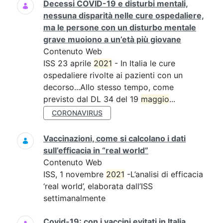
Decessi COVID-19 e disturbi mentali,
nessuna disparità nelle cure ospedaliere,
ma le persone con un disturbo mentale
grave muoiono a un’età più giovane
Contenuto Web
ISS 23 aprile
2021
- In Italia le cure
ospedaliere rivolte ai pazienti con un
decorso...Allo stesso tempo, come
previsto dal DL 34 del 19
maggio
...
CORONAVIRUS
Vaccinazioni, come si calcolano i dati
sull’efficacia in “real world”
Contenuto Web
ISS, 1 novembre
2021
-L’analisi di efficacia
‘real world’, elaborata dall’ISS
settimanalmente
Covid-19: con i vaccini evitati in Italia