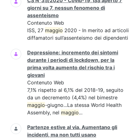
CS N°35/2020 - Covid-19, ISS aperto 7
giorni su 7, nessun fenomeno di
assenteismo
Contenuto Web
ISS, 27
maggio
2020 - In merito ad articoli
diffamatori sull’assenteismo dei dipendenti
Depressione: incremento dei sintomi
durante i periodi di lockdown, per la
prima volta aumento del rischio tra i
giovani
Contenuto Web
7,1% rispetto al 6,1% del 2018-19, seguito
da un decremento (4,4%) nel bimestre
maggio
-giugno...La stessa World Health
Assembly, nel
maggio
...
Partenze estive al via. Aumentano gli
incidenti, ma non tutti usano