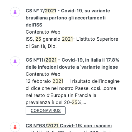
CS N° 7/
2021
- Covid-19, su variante
brasiliana partono gli accertamenti
dell’ISS
Contenuto Web
ISS,
25
gennaio
2021
- L’Istituto Superiore
di Sanità, Dip.
CS N°11/
2021
- Covid-19, in Italia il 17,8%
delle infezioni dovute a ‘variante inglese
Contenuto Web
12 febbraio
2021
- Il risultato dell’indagine
ci dice che nel nostro Paese, così...come
nel resto d’Europa (in Francia la
prevalenza è del 20-
25
%,...
CORONAVIRUS
CS N°63/
2021
Covid-19: con i vaccini