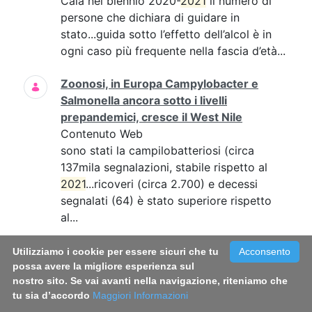
Cala nel biennio 2020-
2021
il numero di
persone che dichiara di guidare in
stato...guida sotto l’effetto dell’alcol è in
ogni caso più frequente nella fascia d’età...
Zoonosi, in Europa Campylobacter e
Salmonella ancora sotto i livelli
prepandemici, cresce il West Nile
Contenuto Web
sono stati la campilobatteriosi (circa
137mila segnalazioni, stabile rispetto al
2021
...ricoveri (circa 2.700) e decessi
segnalati (64) è stato superiore rispetto
al...
Malaria, identificate nuove molecole che
Utilizziamo i cookie per essere sicuri che tu
Acconsento
bloccano la trasmissione del parassita
possa avere la migliore esperienza sul
nostro sito. Se vai avanti nella navigazione, riteniamo che
grazie ad uno studio ISS-IRBM-CNR
tu sia d’accordo
Maggiori Informazioni
Contenuto Web