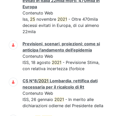
evitati in Italia 22mila morti, 470mila in
Europa
Contenuto Web
Iss,
25
novembre
2021
- Oltre 470mila
decessi evitati in Europa, di cui almeno
22mila
Previsioni, scenari, proiezioni: come si
anticipa l’andamento dell’epidemia
Contenuto Web
ISS, 18 agosto
2021
- Previsione Stima,
con relativa incertezza (forbice
CS N°8/
2021
Lombardia, rettifica dati
necessaria per il ricalcolo di Rt
Contenuto Web
ISS, 26 gennaio
2021
- In merito alle
dichiarazioni odierne del Presidente della