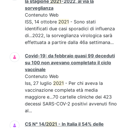
la stagione
2021
-2022, al via la
sorveglianza
Contenuto Web
ISS, 14 ottobre
2021
- Sono stati
identificati due casi sporadici di influenza
di...2022, la sorveglianza virologica sarà
effettuata a partire dalla 46a settimana...
Covid-19: da febbraio quasi 99 deceduti
su 100 non avevano completato il ciclo
vaccinale
Contenuto Web
Iss, 27 luglio
2021
- Per chi aveva la
vaccinazione completa età media
maggiore e...70 cartelle cliniche dei 423
decessi SARS-COV-2 positivi avvenuti fino
al...
CS N° 14/
2021
- In Italia il 54% delle