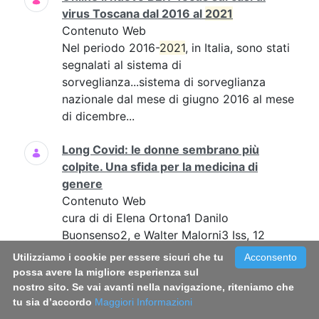
virus Toscana dal 2016 al
2021
Contenuto Web
Nel periodo 2016-
2021
, in Italia, sono stati
segnalati al sistema di
sorveglianza...sistema di sorveglianza
nazionale dal mese di giugno 2016 al mese
di dicembre...
Long Covid: le donne sembrano più
colpite. Una sfida per la medicina di
genere
Contenuto Web
cura di di Elena Ortona1 Danilo
Buonsenso2, e Walter Malorni3 Iss, 12
febbrario
2021
...Preprint at medRxiv
Utilizziamo i cookie per essere sicuri che tu
Acconsento
https://doi.org/10.1101/2021.01.23.2125037
possa avere la migliore esperienza sul
5...
nostro sito. Se vai avanti nella navigazione, riteniamo che
tu sia d’accordo
Maggiori Informazioni