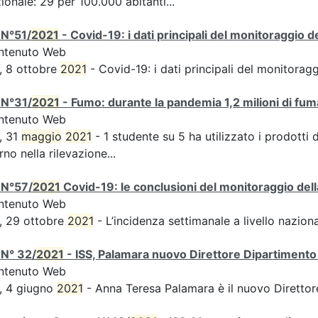
ionale: 29 per 100.000 abitanti...
 N°51/
2021
- Covid-19: i dati principali del monitoraggio d
ntenuto Web
, 8 ottobre
2021
- Covid-19: i dati principali del monitorag
 N°31/
2021
- Fumo: durante la pandemia 1,2 milioni di fuma
ntenuto Web
, 31
maggio
2021
- 1 studente su 5 ha utilizzato i prodotti 
rno nella rilevazione...
 N°57/
2021
Covid-19: le conclusioni del monitoraggio dell
ntenuto Web
, 29 ottobre
2021
- L’incidenza settimanale a livello naziona
 N° 32/
2021
- ISS, Palamara nuovo Direttore Dipartimento 
ntenuto Web
, 4 giugno
2021
- Anna Teresa Palamara è il nuovo Direttor