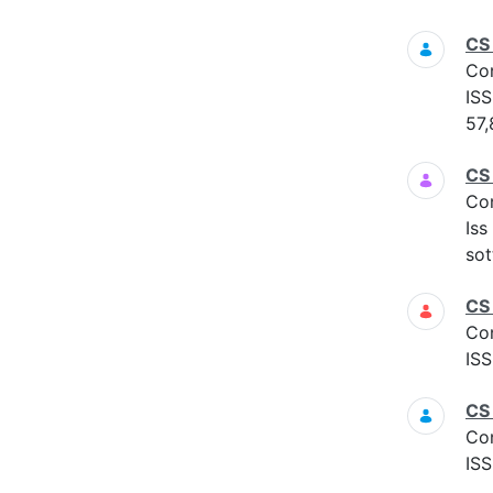
CS
Co
ISS
57,
CS
Co
Iss
sot
CS
Co
ISS
CS
Co
ISS