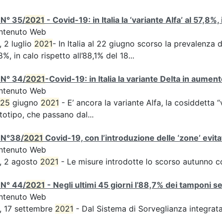
 N° 35/
2021
- Covid-19: in Italia la ‘variante Alfa’ al 57,8%,
ntenuto Web
, 2 luglio
2021
- In Italia al 22 giugno scorso la prevalenza d
8%, in calo rispetto all’88,1% del 18...
 N° 34/
2021
-Covid-19: in Italia la variante Delta in aume
ntenuto Web
25
giugno
2021
- E’ ancora la variante Alfa, la cosiddetta “
totipo, che passano dal...
 N°38/
2021
Covid-19, con l’introduzione delle ‘zone’ evita
ntenuto Web
, 2 agosto
2021
- Le misure introdotte lo scorso autunno 
 N° 44/
2021
- Negli ultimi 45 giorni l’88,7% dei tamponi s
ntenuto Web
, 17 settembre
2021
- Dal Sistema di Sorveglianza integra