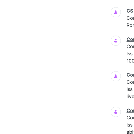
CS
Co
Ro
Co
Co
Iss
100
Co
Co
Iss
liv
Co
Co
Is
abi