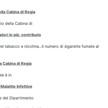
ella Cabina di Regia
gio della Cabina di
tori in più, contributo
del tabacco e nicotina...Il numero di sigarette fumate al
a Cabina di Regia
le è in
Malattie Infettive
e del Dipartimento