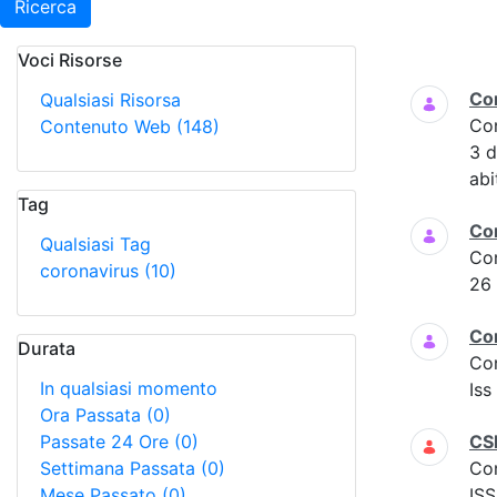
Ricerca
Voci Risorse
Ricerca
Co
Qualsiasi Risorsa
Co
Contenuto Web
(148)
3 
abi
Tag
Co
Qualsiasi Tag
Co
coronavirus
(10)
26
Co
Durata
Co
In qualsiasi momento
Iss
Ora Passata
(0)
Passate 24 Ore
(0)
CS
Settimana Passata
(0)
Co
Mese Passato
(0)
ISS