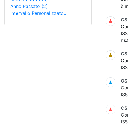
Anno Passato
(2)
è i
Intervallo Personalizzato…
CS
Co
ISS
ris
CS
Co
ISS
CS
Co
ISS
CS
Co
ISS