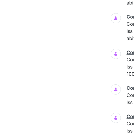
abi
Co
Co
Is
abi
Co
Co
Iss
100
Co
Co
Iss
Co
Co
Iss