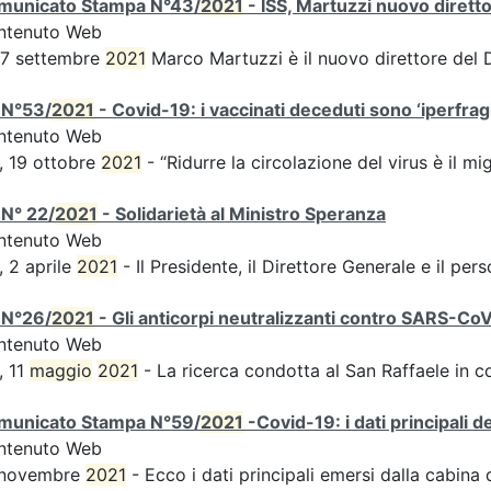
municato Stampa N°43/
2021
- ISS, Martuzzi nuovo diret
ntenuto Web
 7 settembre
2021
Marco Martuzzi è il nuovo direttore del
 N°53/
2021
- Covid-19: i vaccinati deceduti sono ‘iperfragil
ntenuto Web
, 19 ottobre
2021
- “Ridurre la circolazione del virus è il m
N° 22/
2021
- Solidarietà al Ministro Speranza
ntenuto Web
, 2 aprile
2021
- Il Presidente, il Direttore Generale e il perso
 N°26/
2021
- Gli anticorpi neutralizzanti contro SARS-Co
ntenuto Web
, 11
maggio
2021
- La ricerca condotta al San Raffaele in c
municato Stampa N°59/
2021
-Covid-19: i dati principali 
ntenuto Web
 novembre
2021
- Ecco i dati principali emersi dalla cabina di