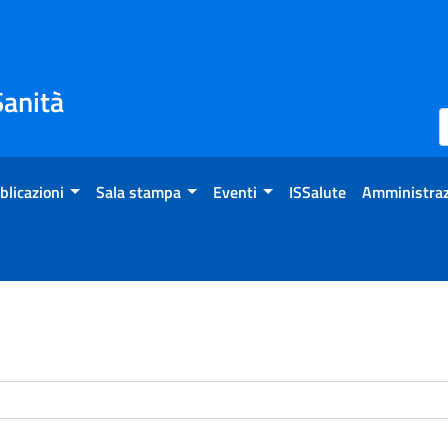
Sanità
blicazioni
Sala stampa
Eventi
ISSalute
Amministraz
enti