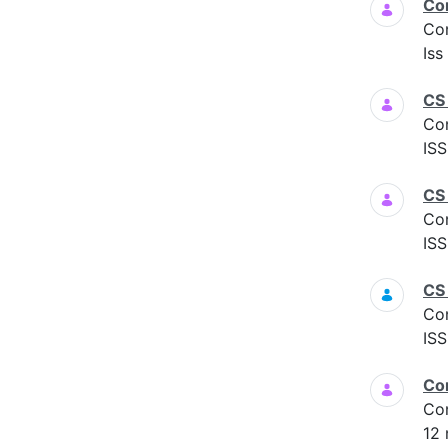
Co
Co
Iss
CS
Co
ISS
CS 
Co
ISS
CS
Co
ISS
Co
Co
12