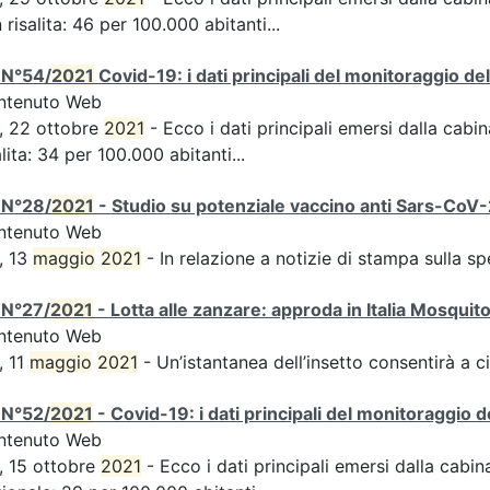
n risalita: 46 per 100.000 abitanti...
 N°54/
2021
Covid-19: i dati principali del monitoraggio de
ntenuto Web
, 22 ottobre
2021
- Ecco i dati principali emersi dalla cabina
alita: 34 per 100.000 abitanti...
 N°28/
2021
- Studio su potenziale vaccino anti Sars-CoV-2,
ntenuto Web
, 13
maggio
2021
- In relazione a notizie di stampa sulla s
 N°27/
2021
- Lotta alle zanzare: approda in Italia Mosquit
ntenuto Web
, 11
maggio
2021
- Un’istantanea dell’insetto consentirà a ci
 N°52/
2021
- Covid-19: i dati principali del monitoraggio d
ntenuto Web
, 15 ottobre
2021
- Ecco i dati principali emersi dalla cabina