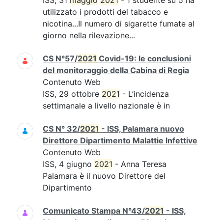
ISS, 31
maggio
2021
- 1 studente su 5 ha
utilizzato i prodotti del tabacco e
nicotina...Il numero di sigarette fumate al
giorno nella rilevazione...
CS N°57/
2021
Covid-19: le conclusioni
del monitoraggio della Cabina di Regia
Contenuto Web
ISS, 29 ottobre
2021
- L’incidenza
settimanale a livello nazionale è in
CS N° 32/
2021
- ISS, Palamara nuovo
Direttore Dipartimento Malattie Infettive
Contenuto Web
ISS, 4 giugno
2021
- Anna Teresa
Palamara è il nuovo Direttore del
Dipartimento
Comunicato Stampa N°43/
2021
- ISS,