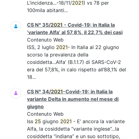
L’incidenza...-18/11/
2021
) vs 78 per
100mila abitanti...
CS N° 35/
2021
- Covid-19: in Italia la
‘variante Alfa’ al 57,8%, il 22,7% dei casi
Contenuto Web
ISS, 2 luglio
2021
- In Italia al 22 giugno
scorso la prevalenza della
cosiddetta...Alfa’ (B.1.1.7) di SARS-CoV-2
era del 57,8%, in calo rispetto all’88,1% del
18...
CS N° 34/
2021
-Covid-19: in Italia la
variante Delta in aumento nel mese di
giugno
Contenuto Web
Iss
25
giugno
2021
- E’ ancora la variante
Alfa, la cosiddetta “variante inglese”...la
cosiddetta “indiana” e un suo sottotipo,