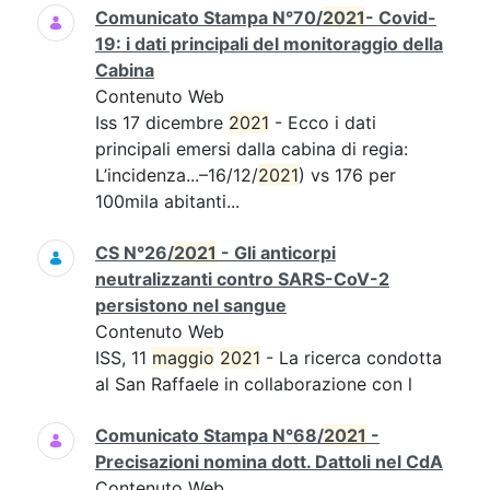
Comunicato Stampa N°70/
2021
- Covid-
19: i dati principali del monitoraggio della
Cabina
Contenuto Web
Iss 17 dicembre
2021
- Ecco i dati
principali emersi dalla cabina di regia:
L’incidenza...–16/12/
2021
) vs 176 per
100mila abitanti...
CS N°26/
2021
- Gli anticorpi
neutralizzanti contro SARS-CoV-2
persistono nel sangue
Contenuto Web
ISS, 11
maggio
2021
- La ricerca condotta
al San Raffaele in collaborazione con l
Comunicato Stampa N°68/
2021
-
Precisazioni nomina dott. Dattoli nel CdA
Contenuto Web