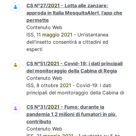
CS N°27/
2021
- Lotta alle zanzare:
approda in Italia MosquitoAlert, l’app che
permette
Contenuto Web
ISS, 11
maggio
2021
- Un’istantanea
dell’insetto consentirà a cittadini ed
esperti
CS N°51/
2021
- Covid-19: i dati principali
del monitoraggio della Cabina di Regia
Contenuto Web
ISS, 8 ottobre
2021
- Covid-19: i dati
principali del monitoraggio della Cabina di
CS N°31/
2021
- Fumo: durante la
pandemia 1,2 milioni di fumatori in più,
contributo
Contenuto Web