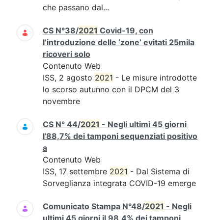
che passano dal...
CS N°38/
2021
Covid-19, con
l’introduzione delle ‘zone’ evitati 25mila
ricoveri solo
Contenuto Web
ISS, 2 agosto
2021
- Le misure introdotte
lo scorso autunno con il DPCM del 3
novembre
CS N° 44/
2021
- Negli ultimi 45 giorni
l’88,7% dei tamponi sequenziati positivo
a
Contenuto Web
ISS, 17 settembre
2021
- Dal Sistema di
Sorveglianza integrata COVID-19 emerge
Comunicato Stampa N°48/
2021
- Negli
ultimi 45 giorni il 98,4% dei tamponi