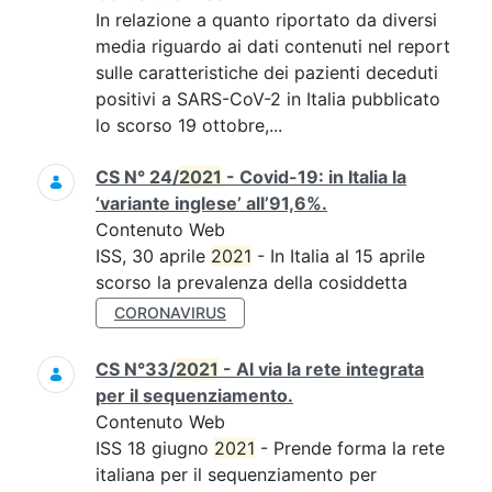
In relazione a quanto riportato da diversi
media riguardo ai dati contenuti nel report
sulle caratteristiche dei pazienti deceduti
positivi a SARS-CoV-2 in Italia pubblicato
lo scorso 19 ottobre,...
CS N° 24/
2021
- Covid-19: in Italia la
‘variante inglese’ all’91,6%.
Contenuto Web
ISS, 30 aprile
2021
- In Italia al 15 aprile
scorso la prevalenza della cosiddetta
CORONAVIRUS
CS N°33/
2021
- Al via la rete integrata
per il sequenziamento.
Contenuto Web
ISS 18 giugno
2021
- Prende forma la rete
italiana per il sequenziamento per