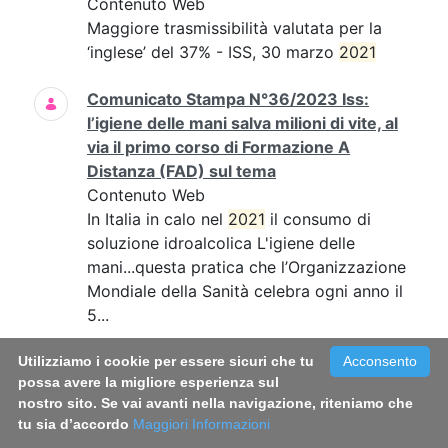
Contenuto Web
Maggiore trasmissibilità valutata per la
‘inglese’ del 37% - ISS, 30 marzo
2021
Comunicato Stampa N°36/2023 Iss:
l’igiene delle mani salva milioni di vite, al
via il primo corso di Formazione A
Distanza (FAD) sul tema
Contenuto Web
In Italia in calo nel
2021
il consumo di
soluzione idroalcolica L'igiene delle
mani...questa pratica che l’Organizzazione
Mondiale della Sanità celebra ogni anno il
5...
Comunicato Stampa N°39/2022 - Fumo:
Utilizziamo i cookie per essere sicuri che tu
Acconsento
possa avere la migliore esperienza sul
in Italia circa 800mila fumatori in più
nostro sito. Se vai avanti nella navigazione, riteniamo che
rispetto al 2019. Triplicato il consumo di
tu sia d’accordo
Maggiori Informazioni
sigarette a tabacco riscaldato