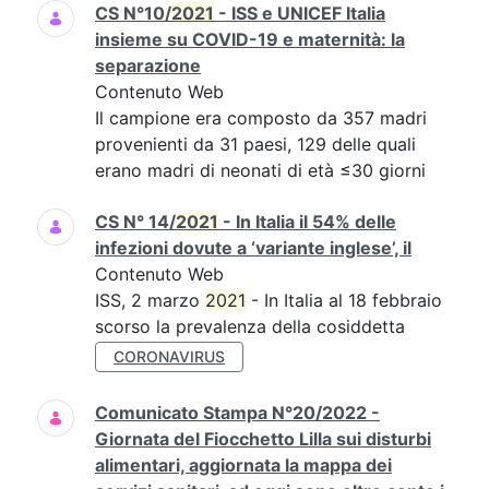
CS N°10/
2021
- ISS e UNICEF Italia
insieme su COVID-19 e maternità: la
separazione
Contenuto Web
Il campione era composto da 357 madri
provenienti da 31 paesi, 129 delle quali
erano madri di neonati di età ≤30 giorni
CS N° 14/
2021
- In Italia il 54% delle
infezioni dovute a ‘variante inglese’, il
Contenuto Web
ISS, 2 marzo
2021
- In Italia al 18 febbraio
scorso la prevalenza della cosiddetta
CORONAVIRUS
Comunicato Stampa N°20/2022 -
Giornata del Fiocchetto Lilla sui disturbi
alimentari, aggiornata la mappa dei