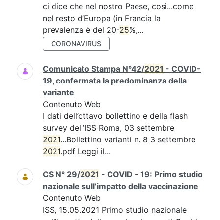
ci dice che nel nostro Paese, così...come
nel resto d’Europa (in Francia la
prevalenza è del 20-
25
%,...
CORONAVIRUS
Comunicato Stampa N°42/
2021
- COVID-
19, confermata la predominanza della
variante
Contenuto Web
I dati dell’ottavo bollettino e della flash
survey dell’ISS Roma, 03 settembre
2021
...Bollettino varianti n. 8 3 settembre
2021
.pdf Leggi il...
CS N° 29/
2021
- COVID - 19: Primo studio
nazionale sull’impatto della vaccinazione
Contenuto Web
ISS, 15.05.2021 Primo studio nazionale