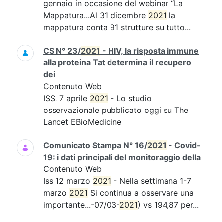
gennaio in occasione del webinar “La
Mappatura...Al 31 dicembre
2021
la
mappatura conta 91 strutture su tutto...
CS N° 23/
2021
- HIV, la risposta immune
alla proteina Tat determina il recupero
dei
Contenuto Web
ISS, 7 aprile
2021
- Lo studio
osservazionale pubblicato oggi su The
Lancet EBioMedicine
Comunicato Stampa N° 16/
2021
- Covid-
19: i dati principali del monitoraggio della
Contenuto Web
Iss 12 marzo
2021
- Nella settimana 1-7
marzo
2021
Si continua a osservare una
importante...-07/03-
2021
) vs 194,87 per...