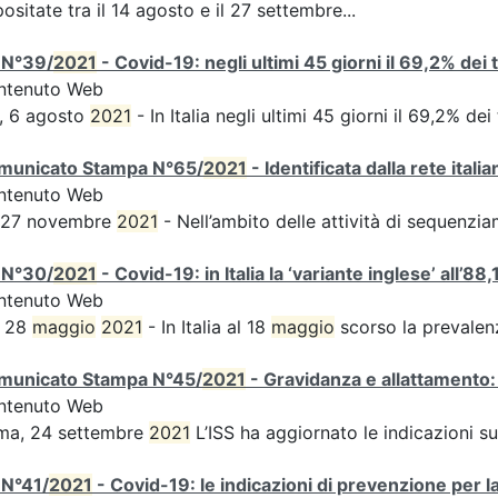
ositate tra il 14 agosto e il 27 settembre...
 N°39/
2021
- Covid-19: negli ultimi 45 giorni il 69,2% dei
ntenuto Web
, 6 agosto
2021
- In Italia negli ultimi 45 giorni il 69,2% d
municato Stampa N°65/
2021
- Identificata dalla rete ital
ntenuto Web
s 27 novembre
2021
- Nell’ambito delle attività di sequen
 N°30/
2021
- Covid-19: in Italia la ‘variante inglese’ all’88,
ntenuto Web
, 28
maggio
2021
- In Italia al 18
maggio
scorso la prevalen
municato Stampa N°45/
2021
- Gravidanza e allattamento:
ntenuto Web
ma, 24 settembre
2021
L’ISS ha aggiornato le indicazioni s
 N°41/
2021
- Covid-19: le indicazioni di prevenzione per l