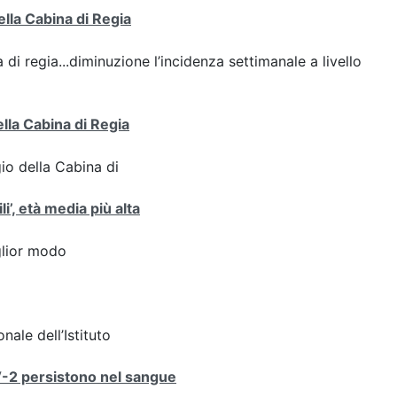
ella Cabina di Regia
 di regia...diminuzione l’incidenza settimanale a livello
ella Cabina di Regia
gio della Cabina di
i’, età media più alta
iglior modo
nale dell’Istituto
V-2 persistono nel sangue