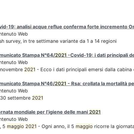
id-19: analisi acque reflue conferma forte incremento Omi
ntenuto Web
sh survey, in tre settimane variante da 1 a 14 regioni
municato Stampa N°64/
2021
-Covid-19: i dati principali 
ntenuto Web
 novembre
2021
- Ecco i dati principali emersi dalla cabina d
municato Stampa N°46/
2021
- Rsa: crollata la mortalità p
ntenuto Web
 30 settembre
2021
rnata mondiale per l’igiene delle mani
2021
ntenuto Web
, 5
maggio
2021
- Ogni anno, il 5
maggio
ricorre la giornata 