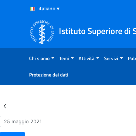
Salta al Contenuto
Salta al Footer
Istituto Superiore di 
Chi siamo
Temi
Attività
Servizi
Pub
Protezione dei dati
Risultati della Ricerca - Ev