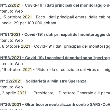
 N°52/
2021
- Covid-19: i dati principali del monitoraggio d
ntenuto Web
, 15 ottobre
2021
- Ecco i dati principali emersi dalla cabina
ionale: 29 per 100.000 abitanti...
 N°51/
2021
- Covid-19: i dati principali del monitoraggio d
ntenuto Web
, 8 ottobre
2021
- Covid-19: i dati principali del monitorag
 N°53/
2021
- Covid-19: i vaccinati deceduti sono ‘iperfragil
ntenuto Web
, 19 ottobre
2021
- “Ridurre la circolazione del virus è il m
N° 22/
2021
- Solidarietà al Ministro Speranza
ntenuto Web
, 2 aprile
2021
- Il Presidente, il Direttore Generale e il perso
 N°26/
2021
- Gli anticorpi neutralizzanti contro SARS-Co