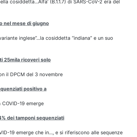
ella cosiddetta...Alfa’ (B.1.1.7) di SARS-CoV-2 era del
nto nel mese di giugno
variante inglese”...la cosiddetta “indiana” e un suo
ti 25mila ricoveri solo
con il DPCM del 3 novembre
equenziati positivo a
ta COVID-19 emerge
8,4% dei tamponi sequenziati
D-19 emerge che in..., e si riferiscono alle sequenze