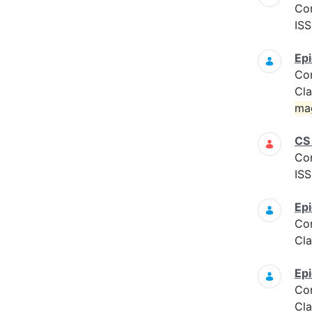
Co
ISS
Epi
Co
Cla
ma
CS
Co
ISS
Epi
Co
Cla
Epi
Co
Cla