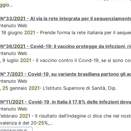
ggio
...
 N°33/
2021
- Al via la rete integrata per il sequenziament
ntenuto Web
 18 giugno
2021
- Prende forma la rete italiana per il sequ
 N°36/
2021
- Covid-19: il vaccino protegge da infezioni, r
ntenuto Web
, 9 luglio
2021
- Il vaccino contro il Covid-19, se si sono c
N° 7/
2021
- Covid-19, su variante brasiliana partono gli a
ntenuto Web
,
25
gennaio
2021
- L’Istituto Superiore di Sanità, Dip.
 N°11/
2021
- Covid-19, in Italia il 17,8% delle infezioni dov
ntenuto Web
febbraio
2021
- Il risultato dell’indagine ci dice che nel no
valenza è del 20-
25
%,...
CORONAVIRUS