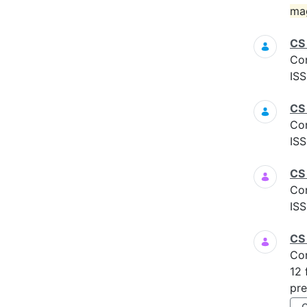
ma
CS
Co
ISS
CS
Co
ISS
CS 
Co
ISS
CS
Co
12 
pre