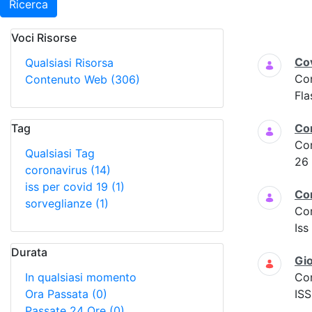
Ricerca
Voci Risorse
Ricerca
Cov
Qualsiasi Risorsa
Co
Contenuto Web
(306)
Fla
Tag
Co
Co
Qualsiasi Tag
26
coronavirus
(14)
iss per covid 19
(1)
Co
sorveglianze
(1)
Co
Iss
Durata
Gio
In qualsiasi momento
Co
Ora Passata
(0)
ISS
Passate 24 Ore
(0)