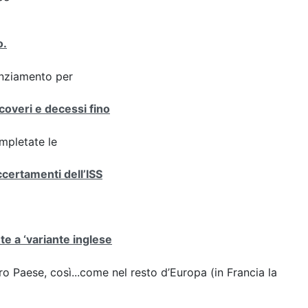
o.
enziamento per
icoveri e decessi fino
ompletate le
ccertamenti dell’ISS
ute a ‘variante inglese
stro Paese, così...come nel resto d’Europa (in Francia la