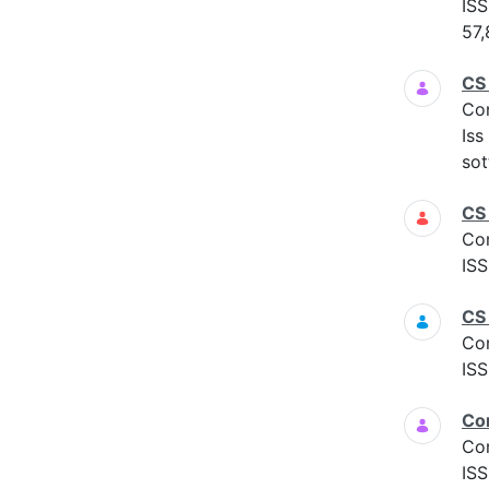
ISS
57,
CS
Co
Iss
sot
CS
Co
ISS
CS
Co
ISS
Co
Co
ISS