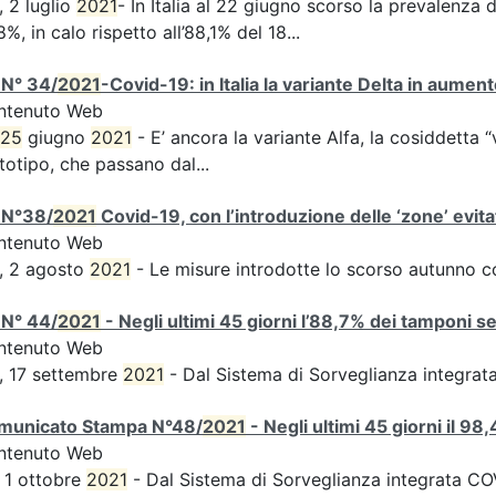
, 2 luglio
2021
- In Italia al 22 giugno scorso la prevalenza d
8%, in calo rispetto all’88,1% del 18...
 N° 34/
2021
-Covid-19: in Italia la variante Delta in aume
ntenuto Web
25
giugno
2021
- E’ ancora la variante Alfa, la cosiddetta “
totipo, che passano dal...
 N°38/
2021
Covid-19, con l’introduzione delle ‘zone’ evita
ntenuto Web
, 2 agosto
2021
- Le misure introdotte lo scorso autunno 
 N° 44/
2021
- Negli ultimi 45 giorni l’88,7% dei tamponi s
ntenuto Web
, 17 settembre
2021
- Dal Sistema di Sorveglianza integra
municato Stampa N°48/
2021
- Negli ultimi 45 giorni il 9
ntenuto Web
 1 ottobre
2021
- Dal Sistema di Sorveglianza integrata COVI