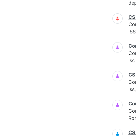
dep
CS
Co
ISS
Co
Co
Is
CS
Co
Iss
Co
Co
Ro
CS