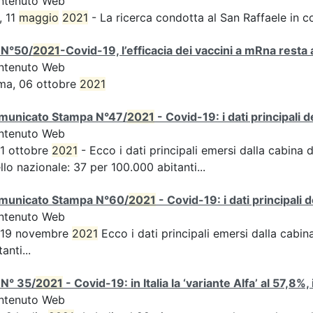
ntenuto Web
, 11
maggio
2021
- La ricerca condotta al San Raffaele in c
 N°50/
2021
-Covid-19, l’efficacia dei vaccini a mRna resta 
ntenuto Web
ma, 06 ottobre
2021
municato Stampa N°47/
2021
- Covid-19: i dati principali 
ntenuto Web
 1 ottobre
2021
- Ecco i dati principali emersi dalla cabina d
ello nazionale: 37 per 100.000 abitanti...
municato Stampa N°60/
2021
- Covid-19: i dati principali 
ntenuto Web
s 19 novembre
2021
Ecco i dati principali emersi dalla cabina 
tanti...
 N° 35/
2021
- Covid-19: in Italia la ‘variante Alfa’ al 57,8%,
ntenuto Web