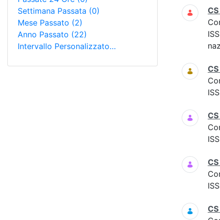
CS
Settimana Passata
(0)
Co
Mese Passato
(2)
ISS
Anno Passato
(22)
naz
Intervallo Personalizzato…
CS
Co
ISS
CS
Co
ISS
CS 
Co
ISS
CS