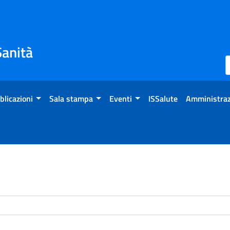
Sanità
blicazioni
Sala stampa
Eventi
ISSalute
Amministraz
enti