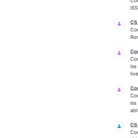
Co
ISS
CS
Co
Ro
Co
Co
Iss
liv
Co
Co
Is
abi
CS
Co