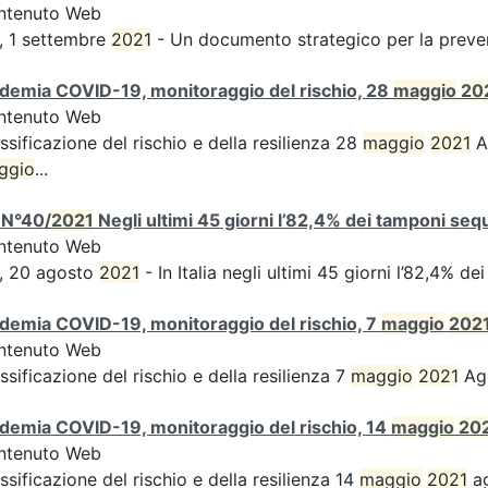
ntenuto Web
, 1 settembre
2021
- Un documento strategico per la preven
demia COVID-19, monitoraggio del rischio, 28
maggio
20
ntenuto Web
ssificazione del rischio e della resilienza 28
maggio
2021
Ag
ggio
...
 N°40/
2021
Negli ultimi 45 giorni l’82,4% dei tamponi sequ
ntenuto Web
, 20 agosto
2021
- In Italia negli ultimi 45 giorni l’82,4% d
demia COVID-19, monitoraggio del rischio, 7
maggio
202
ntenuto Web
ssificazione del rischio e della resilienza 7
maggio
2021
Agg
demia COVID-19, monitoraggio del rischio, 14
maggio
20
ntenuto Web
ssificazione del rischio e della resilienza 14
maggio
2021
ag