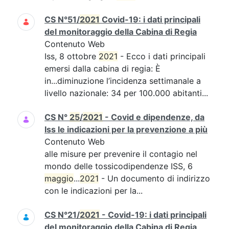
CS N°51/
2021
Covid-19: i dati principali
del monitoraggio della Cabina di Regia
Contenuto Web
Iss, 8 ottobre
2021
- Ecco i dati principali
emersi dalla cabina di regia: È
in...diminuzione l’incidenza settimanale a
livello nazionale: 34 per 100.000 abitanti...
CS N°
25
/
2021
- Covid e dipendenze, da
Iss le indicazioni per la prevenzione a più
Contenuto Web
alle misure per prevenire il contagio nel
mondo delle tossicodipendenze ISS, 6
maggio
...
2021
- Un documento di indirizzo
con le indicazioni per la...
CS N°21/
2021
- Covid-19: i dati principali
del monitoraggio della Cabina di Regia