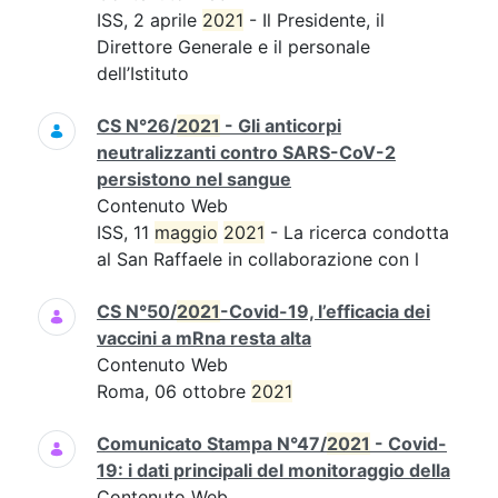
ISS, 2 aprile
2021
- Il Presidente, il
Direttore Generale e il personale
dell’Istituto
CS N°26/
2021
- Gli anticorpi
neutralizzanti contro SARS-CoV-2
persistono nel sangue
Contenuto Web
ISS, 11
maggio
2021
- La ricerca condotta
al San Raffaele in collaborazione con l
CS N°50/
2021
-Covid-19, l’efficacia dei
vaccini a mRna resta alta
Contenuto Web
Roma, 06 ottobre
2021
Comunicato Stampa N°47/
2021
- Covid-
19: i dati principali del monitoraggio della
Contenuto Web