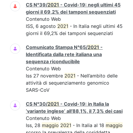
CS N°39/
2021
- Covid-19: negli ultimi 45
giorni il 69,2% dei tamponi sequenziati
Contenuto Web
ISS, 6 agosto
2021
- In Italia negli ultimi 45
giorni il 69,2% dei tamponi sequenziati
Comunicato Stampa N°65/
2021
-
Identificata dalla rete italiana una
sequenza riconducibile
Contenuto Web
Iss 27 novembre
2021
- Nell’ambito delle
attività di sequenziamento genomico
SARS-CoV
CS N°30/
2021
- Covid-19: in Italia la
‘variante inglese’ all’88,1%, il 7,3% dei casi
Contenuto Web
Iss, 28
maggio
2021
- In Italia al 18
maggio
scorso la prevalenza della cosiddetta