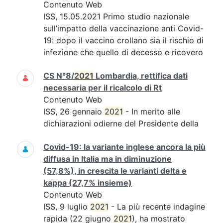
Contenuto Web
ISS, 15.05.2021 Primo studio nazionale
sull’impatto della vaccinazione anti Covid-
19: dopo il vaccino crollano sia il rischio di
infezione che quello di decesso e ricovero
CS N°8/
2021
Lombardia, rettifica dati
necessaria per il ricalcolo di Rt
Contenuto Web
ISS, 26 gennaio
2021
- In merito alle
dichiarazioni odierne del Presidente della
Covid-19: la variante inglese ancora la più
diffusa in Italia ma in diminuzione
(57,8%), in crescita le varianti delta e
kappa (27,7% insieme)
Contenuto Web
ISS, 9 luglio
2021
- La più recente indagine
rapida (22 giugno
2021
), ha mostrato