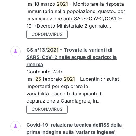
Iss 18 marzo
2021
- Monitorare la risposta
immunitaria nella popolazione: questo...per
la vaccinazione anti-SARS-CoV-2/COVID-
19” (Decreto Ministeriale 2 gennaio...
CORONAVIRUS
CS n°13/
2021
- Trovate le varianti di
SARS-CoV-2 nelle acque di scarico: la
ricerca
Contenuto Web
Iss,
25
febbraio
2021
- Lucentini: risultati
importanti per esplorare la
variabilità...raccolti da impianti di
depurazione a Guardiagrele, in...
CORONAVIRUS
Covid-19, relazione tecnica dell'ISS della
prima indagine sulla ‘variante inglese’