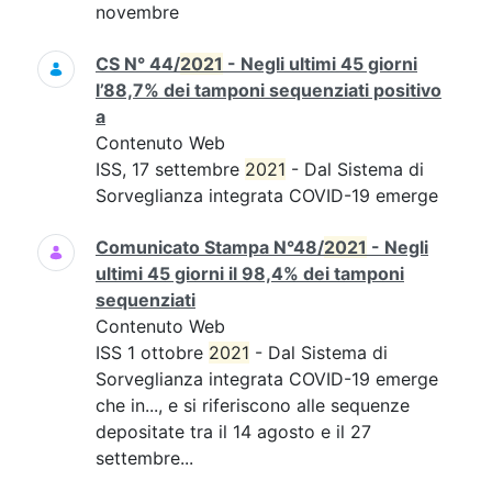
novembre
CS N° 44/
2021
- Negli ultimi 45 giorni
l’88,7% dei tamponi sequenziati positivo
a
Contenuto Web
ISS, 17 settembre
2021
- Dal Sistema di
Sorveglianza integrata COVID-19 emerge
Comunicato Stampa N°48/
2021
- Negli
ultimi 45 giorni il 98,4% dei tamponi
sequenziati
Contenuto Web
ISS 1 ottobre
2021
- Dal Sistema di
Sorveglianza integrata COVID-19 emerge
che in..., e si riferiscono alle sequenze
depositate tra il 14 agosto e il 27
settembre...