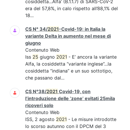
cosiddetta...Alfa’ (B.1.1.7) di SARS-CoV-2
era del 57,8%, in calo rispetto all’88,1% del
18...
CS N° 34/
2021
-Covid-19: in Italia la
variante Delta in aumento nel mese di
giugno
Contenuto Web
Iss
25
giugno
2021
- E’ ancora la variante
Alfa, la cosiddetta “variante inglese”...la
cosiddetta “indiana” e un suo sottotipo,
che passano dal...
CS N°38/
2021
Covid-19, con
l’introduzione delle ‘zone’ evitati 25mila
ricoveri solo
Contenuto Web
ISS, 2 agosto
2021
- Le misure introdotte
lo scorso autunno con il DPCM del 3