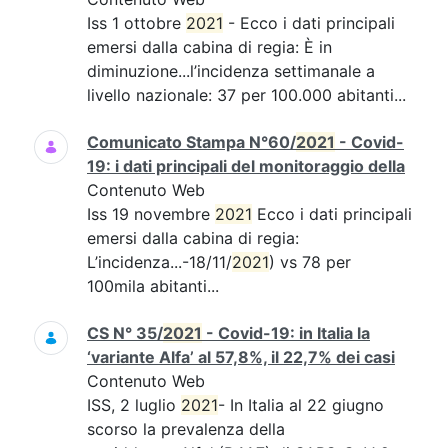
Iss 1 ottobre
2021
- Ecco i dati principali
emersi dalla cabina di regia: È in
diminuzione...l’incidenza settimanale a
livello nazionale: 37 per 100.000 abitanti...
Comunicato Stampa N°60/
2021
- Covid-
19: i dati principali del monitoraggio della
Contenuto Web
Iss 19 novembre
2021
Ecco i dati principali
emersi dalla cabina di regia:
L’incidenza...-18/11/
2021
) vs 78 per
100mila abitanti...
CS N° 35/
2021
- Covid-19: in Italia la
‘variante Alfa’ al 57,8%, il 22,7% dei casi
Contenuto Web
ISS, 2 luglio
2021
- In Italia al 22 giugno
scorso la prevalenza della