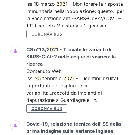
Iss 18 marzo
2021
- Monitorare la risposta
immunitaria nella popolazione: questo...per
la vaccinazione anti-SARS-CoV-2/COVID-
19” (Decreto Ministeriale 2 gennaio...
CORONAVIRUS
CS n°13/
2021
- Trovate le varianti di
SARS-CoV-2 nelle acque di scarico: la
ricerca
Contenuto Web
Iss,
25
febbraio
2021
- Lucentini: risultati
importanti per esplorare la
variabilità...raccolti da impianti di
depurazione a Guardiagrele, in...
CORONAVIRUS
Covid-19, relazione tecnica dell'ISS della
prima indagine sulla ‘variante inglese’