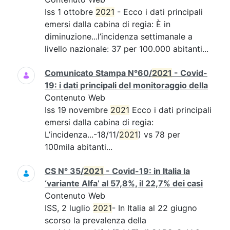
Iss 1 ottobre
2021
- Ecco i dati principali
emersi dalla cabina di regia: È in
diminuzione...l’incidenza settimanale a
livello nazionale: 37 per 100.000 abitanti...
Comunicato Stampa N°60/
2021
- Covid-
19: i dati principali del monitoraggio della
Contenuto Web
Iss 19 novembre
2021
Ecco i dati principali
emersi dalla cabina di regia:
L’incidenza...-18/11/
2021
) vs 78 per
100mila abitanti...
CS N° 35/
2021
- Covid-19: in Italia la
‘variante Alfa’ al 57,8%, il 22,7% dei casi
Contenuto Web
ISS, 2 luglio
2021
- In Italia al 22 giugno
scorso la prevalenza della