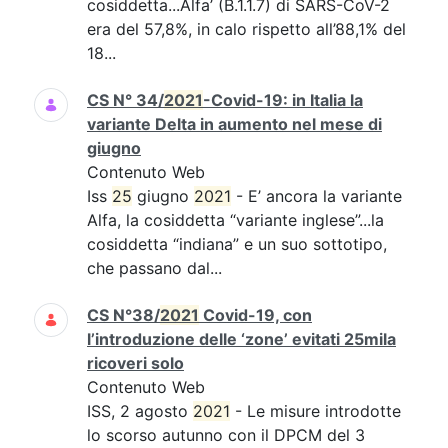
cosiddetta...Alfa’ (B.1.1.7) di SARS-CoV-2
era del 57,8%, in calo rispetto all’88,1% del
18...
CS N° 34/
2021
-Covid-19: in Italia la
variante Delta in aumento nel mese di
giugno
Contenuto Web
Iss
25
giugno
2021
- E’ ancora la variante
Alfa, la cosiddetta “variante inglese”...la
cosiddetta “indiana” e un suo sottotipo,
che passano dal...
CS N°38/
2021
Covid-19, con
l’introduzione delle ‘zone’ evitati 25mila
ricoveri solo
Contenuto Web
ISS, 2 agosto
2021
- Le misure introdotte
lo scorso autunno con il DPCM del 3