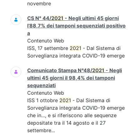
novembre
CS N° 44/
2021
- Negli ultimi 45 giorni
l’88,7% dei tamponi sequenziati positivo
a
Contenuto Web
ISS, 17 settembre
2021
- Dal Sistema di
Sorveglianza integrata COVID-19 emerge
Comunicato Stampa N°48/
2021
- Negli
ultimi 45 giorni il 98,4% dei tamponi
sequenziati
Contenuto Web
ISS 1 ottobre
2021
- Dal Sistema di
Sorveglianza integrata COVID-19 emerge
che in..., e si riferiscono alle sequenze
depositate tra il 14 agosto e il 27
settembre...