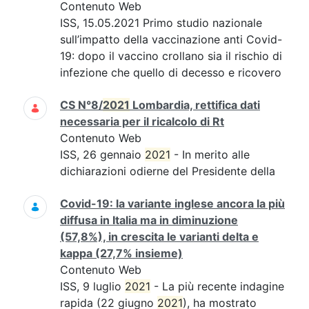
Contenuto Web
ISS, 15.05.2021 Primo studio nazionale
sull’impatto della vaccinazione anti Covid-
19: dopo il vaccino crollano sia il rischio di
infezione che quello di decesso e ricovero
CS N°8/
2021
Lombardia, rettifica dati
necessaria per il ricalcolo di Rt
Contenuto Web
ISS, 26 gennaio
2021
- In merito alle
dichiarazioni odierne del Presidente della
Covid-19: la variante inglese ancora la più
diffusa in Italia ma in diminuzione
(57,8%), in crescita le varianti delta e
kappa (27,7% insieme)
Contenuto Web
ISS, 9 luglio
2021
- La più recente indagine
rapida (22 giugno
2021
), ha mostrato