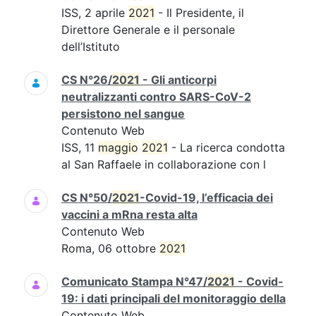
ISS, 2 aprile
2021
- Il Presidente, il
Direttore Generale e il personale
dell’Istituto
CS N°26/
2021
- Gli anticorpi
neutralizzanti contro SARS-CoV-2
persistono nel sangue
Contenuto Web
ISS, 11
maggio
2021
- La ricerca condotta
al San Raffaele in collaborazione con l
CS N°50/
2021
-Covid-19, l’efficacia dei
vaccini a mRna resta alta
Contenuto Web
Roma, 06 ottobre
2021
Comunicato Stampa N°47/
2021
- Covid-
19: i dati principali del monitoraggio della
Contenuto Web