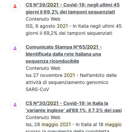
CS N°39/
2021
- Covid-19: negli ultimi 45
giorni il 69,2% dei tamponi sequenziati
Contenuto Web
ISS, 6 agosto
2021
- In Italia negli ultimi 45
giorni il 69,2% dei tamponi sequenziati
Comunicato Stampa N°65/
2021
-
Identificata dalla rete italiana una
sequenza riconducibile
Contenuto Web
Iss 27 novembre
2021
- Nell’ambito delle
attività di sequenziamento genomico
SARS-CoV
CS N°30/
2021
- Covid-19: in Italia la
‘variante inglese’ all’88,1%, il 7,3% dei casi
Contenuto Web
Iss, 28
maggio
2021
- In Italia al 18
maggio
scorso la prevalenza della cosiddetta