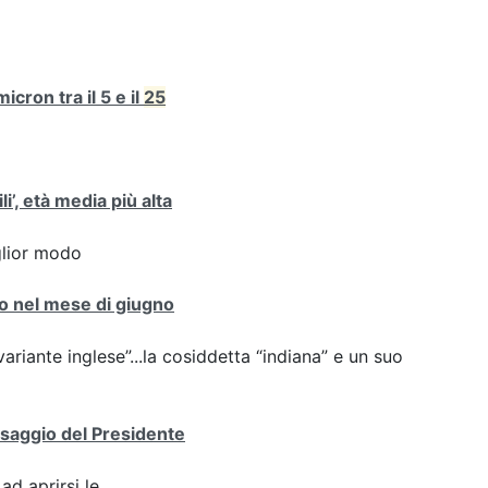
cron tra il 5 e il
25
i’, età media più alta
iglior modo
nto nel mese di giugno
variante inglese”...la cosiddetta “indiana” e un suo
essaggio del Presidente
ad aprirsi le