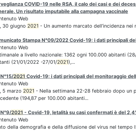
veglianza COVID-19 nelle RSA, il calo dei casi e dei deces
erale. Un risultato imputabile alla campagna vaccinale
ntenuto Web
, 30 giugno
2021
- Un aumento marcato dell’incidenza nei 
unicato Stampa N°09/2022 Covid-19: i dati principali del
ntenuto Web
timanale a livello nazionale: 1362 ogni 100.000 abitanti (
tanti (21/01/2022 -27/01/
2021
),...
 N°15/
2021
Covid-19: i dati principali del monitoraggio del
ntenuto Web
S, 5 marzo
2021
- Nella settimana 22-28 febbraio dopo un per
cedente (194,87 per 100.000 abitanti...
 N°9/
2021
- Covid-19, letalità su casi confermati è del 2,
ntenuto Web
to della demografia e della diffusione del virus nel tempo 