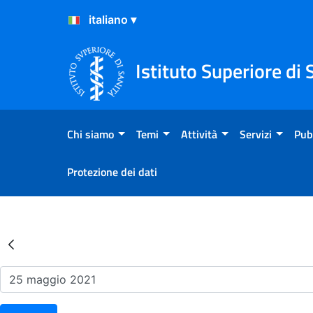
Salta al Contenuto
Salta al Footer
Istituto Superiore di 
Chi siamo
Temi
Attività
Servizi
Pub
Protezione dei dati
Risultati della Ricerca - Ev