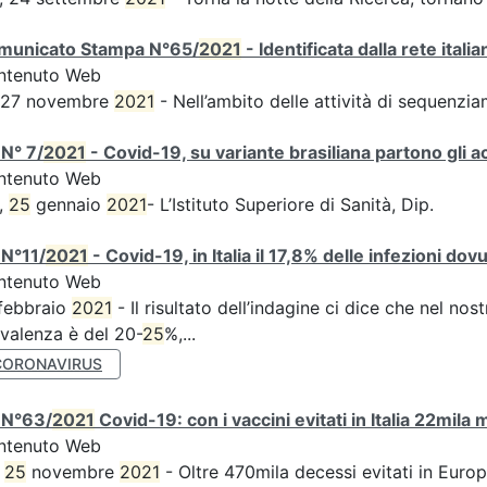
municato Stampa N°65/
2021
- Identificata dalla rete ital
ntenuto Web
s 27 novembre
2021
- Nell’ambito delle attività di sequen
N° 7/
2021
- Covid-19, su variante brasiliana partono gli a
ntenuto Web
,
25
gennaio
2021
- L’Istituto Superiore di Sanità, Dip.
 N°11/
2021
- Covid-19, in Italia il 17,8% delle infezioni dov
ntenuto Web
febbraio
2021
- Il risultato dell’indagine ci dice che nel no
valenza è del 20-
25
%,...
CORONAVIRUS
 N°63/
2021
Covid-19: con i vaccini evitati in Italia 22mila
ntenuto Web
,
25
novembre
2021
- Oltre 470mila decessi evitati in Euro