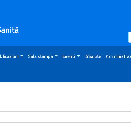
Sanità
blicazioni
Sala stampa
Eventi
ISSalute
Amministraz
enti