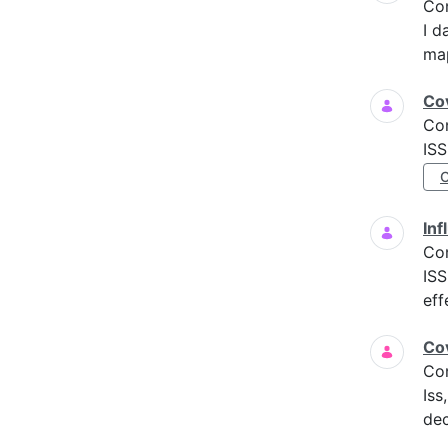
Co
I d
map
Cov
Co
ISS
Inf
Co
ISS
eff
Cov
Co
Iss
dec