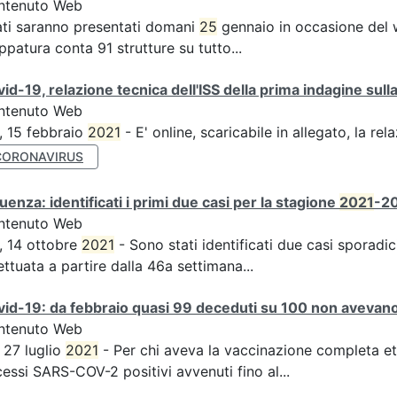
ntenuto Web
ati saranno presentati domani
25
gennaio in occasione del 
patura conta 91 strutture su tutto...
id-19, relazione tecnica dell'ISS della prima indagine sulla
ntenuto Web
, 15 febbraio
2021
- E' online, scaricabile in allegato, la rel
CORONAVIRUS
luenza: identificati i primi due casi per la stagione
2021
-20
ntenuto Web
, 14 ottobre
2021
- Sono stati identificati due casi sporadici
ettuata a partire dalla 46a settimana...
id-19: da febbraio quasi 99 deceduti su 100 non avevano 
ntenuto Web
, 27 luglio
2021
- Per chi aveva la vaccinazione completa et
essi SARS-COV-2 positivi avvenuti fino al...