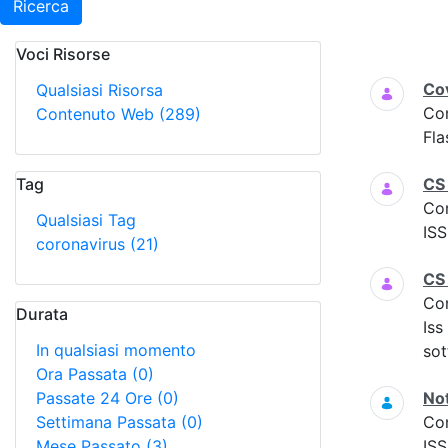
Ricerca
Voci Risorse
Ricerca
Cov
Qualsiasi Risorsa
Co
Contenuto Web
(289)
Fla
Tag
CS
Co
Qualsiasi Tag
ISS
coronavirus
(21)
CS
Co
Durata
Iss
In qualsiasi momento
sot
Ora Passata
(0)
Passate 24 Ore
(0)
Not
Settimana Passata
(0)
Co
Mese Passato
(3)
ISS