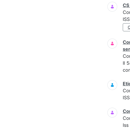
CS 
Co
IS
Com
ser
Co
Il 
con
Eti
Co
IS
Co
Co
Is