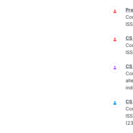
Pre
Co
ISS
CS
Co
ISS
CS
Co
all
ind
CS
Co
ISS
(23