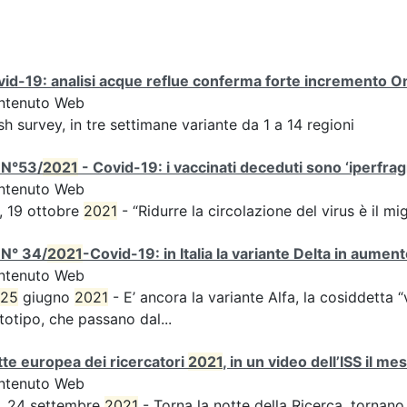
id-19: analisi acque reflue conferma forte incremento Omi
ntenuto Web
sh survey, in tre settimane variante da 1 a 14 regioni
 N°53/
2021
- Covid-19: i vaccinati deceduti sono ‘iperfragil
ntenuto Web
, 19 ottobre
2021
- “Ridurre la circolazione del virus è il m
 N° 34/
2021
-Covid-19: in Italia la variante Delta in aume
ntenuto Web
25
giugno
2021
- E’ ancora la variante Alfa, la cosiddetta “
totipo, che passano dal...
te europea dei ricercatori
2021
, in un video dell’ISS il m
ntenuto Web
, 24 settembre
2021
- Torna la notte della Ricerca, tornano 