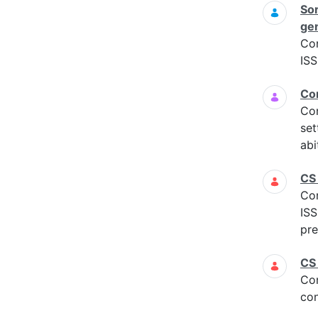
Sor
gen
Co
ISS
Com
Co
set
abi
CS
Co
IS
pre
CS
Co
con