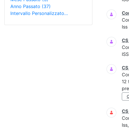
Anno Passato
(37)
Co
Intervallo Personalizzato…
Co
Is
CS 
Co
ISS
CS
Co
12 
pre
CS
Co
Iss