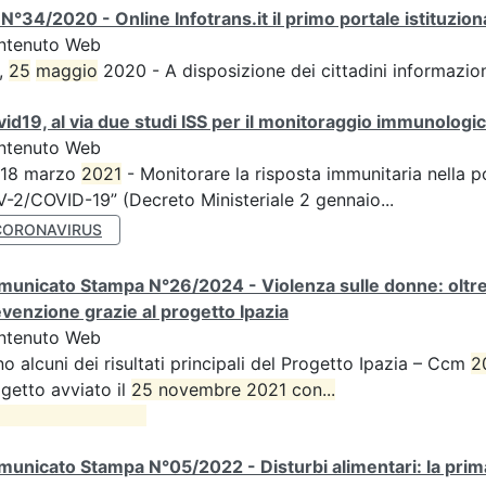
N°34/2020 - Online Infotrans.it il primo portale istituzi
ntenuto Web
,
25
maggio
2020 - A disposizione dei cittadini informazioni
id19, al via due studi ISS per il monitoraggio immunologico
ntenuto Web
 18 marzo
2021
- Monitorare la risposta immunitaria nella p
-2/COVID-19” (Decreto Ministeriale 2 gennaio...
CORONAVIRUS
unicato Stampa N°26/2024 - Violenza sulle donne: oltre d
venzione grazie al progetto Ipazia
ntenuto Web
o alcuni dei risultati principali del Progetto Ipazia – Ccm
2
getto avviato il
25 novembre 2021 con...

unicato Stampa N°05/2022 - Disturbi alimentari: la prima 