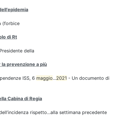
dell’epidemia
a (forbice
olo di Rt
 Presidente della
r la prevenzione a più
dipendenze ISS, 6
maggio
...
2021
- Un documento di
ella Cabina di Regia
ll’incidenza rispetto...alla settimana precedente