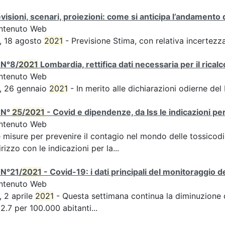
visioni, scenari, proiezioni: come si anticipa l’andamento 
ntenuto Web
, 18 agosto
2021
- Previsione Stima, con relativa incertezz
 N°8/
2021
Lombardia, rettifica dati necessaria per il ricalc
ntenuto Web
, 26 gennaio
2021
- In merito alle dichiarazioni odierne del
 N°
25
/
2021
- Covid e dipendenze, da Iss le indicazioni pe
ntenuto Web
e misure per prevenire il contagio nel mondo delle tossico
irizzo con le indicazioni per la...
 N°21/
2021
- Covid-19: i dati principali del monitoraggio d
ntenuto Web
, 2 aprile
2021
- Questa settimana continua la diminuzione de
2.7 per 100.000 abitanti...