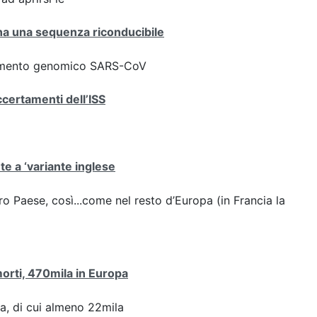
iana una sequenza riconducibile
ziamento genomico SARS-CoV
ccertamenti dell’ISS
ute a ‘variante inglese
stro Paese, così...come nel resto d’Europa (in Francia la
 morti, 470mila in Europa
pa, di cui almeno 22mila