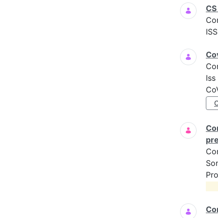
CS 
Co
ISS
Cov
Co
Iss
CoV
Com
pre
Co
Son
Pro
Com