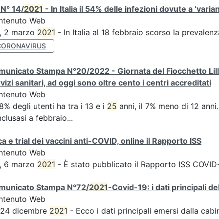
N° 14/
2021
- In Italia il 54% delle infezioni dovute a ‘varian
ntenuto Web
S, 2 marzo
2021
- In Italia al 18 febbraio scorso la prevalen
CORONAVIRUS
unicato Stampa N°20/2022 - Giornata del Fiocchetto Lilla 
vizi sanitari, ad oggi sono oltre cento i centri accreditati
ntenuto Web
58% degli utenti ha tra i 13 e i
25
anni, il 7% meno di 12 anni...
clusasi a febbraio...
ca e trial dei vaccini anti-COVID, online il Rapporto ISS
ntenuto Web
S, 6 marzo
2021
- È stato pubblicato il Rapporto ISS COVID-1
municato Stampa N°72/
2021
-Covid-19: i dati principali d
ntenuto Web
s 24 dicembre
2021
- Ecco i dati principali emersi dalla cabina