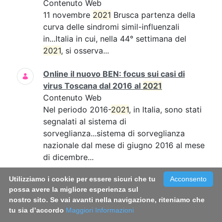
Contenuto Web
11 novembre
2021
Brusca partenza della
curva delle sindromi simil-influenzali
in...Italia in cui, nella 44° settimana del
2021
, si osserva...
Online il nuovo BEN: focus sui casi di
virus Toscana dal 2016 al
2021
Contenuto Web
Nel periodo 2016-
2021
, in Italia, sono stati
segnalati al sistema di
sorveglianza...sistema di sorveglianza
nazionale dal mese di giugno 2016 al mese
di dicembre...
Utilizziamo i cookie per essere sicuri che tu
Acconsento
Long Covid: le donne sembrano più
possa avere la migliore esperienza sul
colpite. Una sfida per la medicina di
nostro sito. Se vai avanti nella navigazione, riteniamo che
genere
tu sia d’accordo
Maggiori Informazioni
Contenuto Web