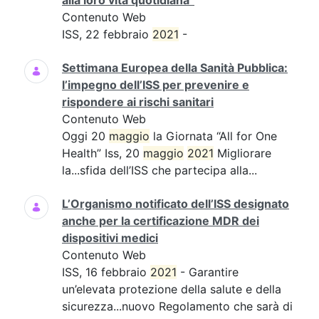
alla loro vita quotidiana”
Contenuto Web
ISS, 22 febbraio
2021
-
Settimana Europea della Sanità Pubblica:
l’impegno dell’ISS per prevenire e
rispondere ai rischi sanitari
Contenuto Web
Oggi 20
maggio
la Giornata “All for One
Health” Iss, 20
maggio
2021
Migliorare
la...sfida dell’ISS che partecipa alla...
L’Organismo notificato dell’ISS designato
anche per la certificazione MDR dei
dispositivi medici
Contenuto Web
ISS, 16 febbraio
2021
- Garantire
un’elevata protezione della salute e della
sicurezza...nuovo Regolamento che sarà di