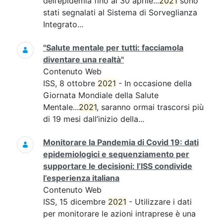
dell’epidemia fino al 30 aprile...
2021
sono
stati segnalati al Sistema di Sorveglianza
Integrato...
"Salute mentale per tutti: facciamola
diventare una realtà"
Contenuto Web
ISS, 8 ottobre
2021
- In occasione della
Giornata Mondiale della Salute
Mentale...
2021
, saranno ormai trascorsi più
di 19 mesi dall’inizio della...
Monitorare la Pandemia di Covid 19: dati
epidemiologici e sequenziamento per
supportare le decisioni: l’ISS condivide
l’esperienza italiana
Contenuto Web
ISS, 15 dicembre
2021
- Utilizzare i dati
per monitorare le azioni intraprese è una