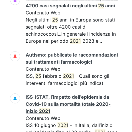
4200 casi segnalati negli ultimi
25
anni
Contenuto Web
Negli ultimi
25
anni in Europa sono stati
segnalati oltre 4200 casi di
echinococcosi...In generale l’incidenza in
Europa nel periodo
2021
-2023 è...
Autismo: pubblicate le raccomandazioni
sui trattamenti farmacologici
Contenuto Web
ISS,
25
febbraio
2021
- Quali sono gli
interventi farmacologici più indicati
ISS-ISTAT, l’impatto dell’epidemia da
Covid-19 sulla mortalità totale 2020-
inizio
2021
Contenuto Web
ISS 10 giugno
2021
- In Italia, dall’inizio