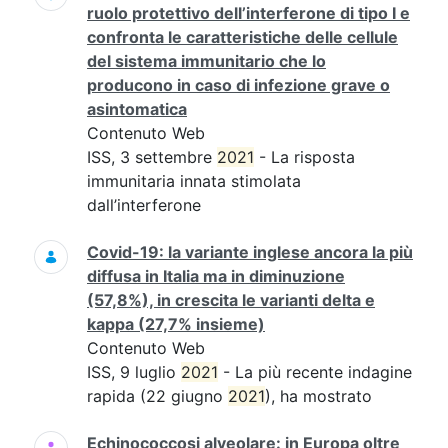
ruolo protettivo dell’interferone di tipo I e
confronta le caratteristiche delle cellule
del sistema immunitario che lo
producono in caso di infezione grave o
asintomatica
Contenuto Web
ISS, 3 settembre
2021
- La risposta
immunitaria innata stimolata
dall’interferone
Covid-19: la variante inglese ancora la più
diffusa in Italia ma in diminuzione
(57,8%), in crescita le varianti delta e
kappa (27,7% insieme)
Contenuto Web
ISS, 9 luglio
2021
- La più recente indagine
rapida (22 giugno
2021
), ha mostrato
Echinococcosi alveolare: in Europa oltre