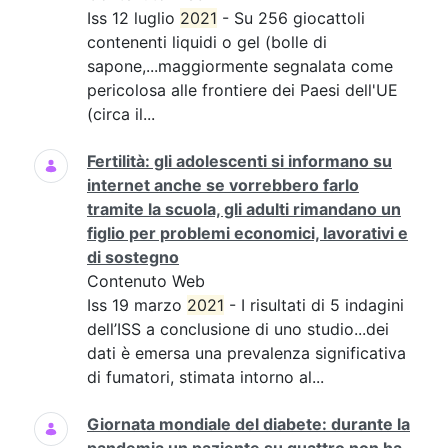
Iss 12 luglio
2021
- Su 256 giocattoli
contenenti liquidi o gel (bolle di
sapone,...maggiormente segnalata come
pericolosa alle frontiere dei Paesi dell'UE
(circa il...
Fertilità: gli adolescenti si informano su
internet anche se vorrebbero farlo
tramite la scuola, gli adulti rimandano un
figlio per problemi economici, lavorativi e
di sostegno
Contenuto Web
Iss 19 marzo
2021
- I risultati di 5 indagini
dell’ISS a conclusione di uno studio...dei
dati è emersa una prevalenza significativa
di fumatori, stimata intorno al...
Giornata mondiale del diabete: durante la