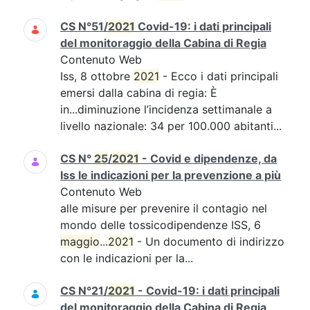
CS N°51/
2021
Covid-19: i dati principali
del monitoraggio della Cabina di Regia
Contenuto Web
Iss, 8 ottobre
2021
- Ecco i dati principali
emersi dalla cabina di regia: È
in...diminuzione l’incidenza settimanale a
livello nazionale: 34 per 100.000 abitanti...
CS N°
25
/
2021
- Covid e dipendenze, da
Iss le indicazioni per la prevenzione a più
Contenuto Web
alle misure per prevenire il contagio nel
mondo delle tossicodipendenze ISS, 6
maggio
...
2021
- Un documento di indirizzo
con le indicazioni per la...
CS N°21/
2021
- Covid-19: i dati principali
del monitoraggio della Cabina di Regia