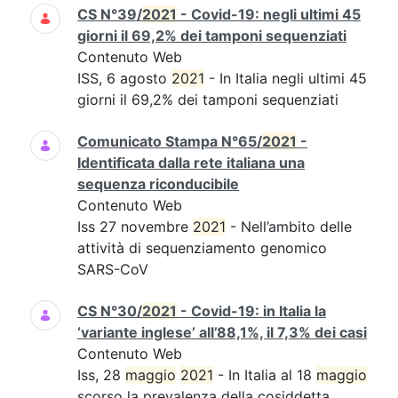
CS N°39/
2021
- Covid-19: negli ultimi 45
giorni il 69,2% dei tamponi sequenziati
Contenuto Web
ISS, 6 agosto
2021
- In Italia negli ultimi 45
giorni il 69,2% dei tamponi sequenziati
Comunicato Stampa N°65/
2021
-
Identificata dalla rete italiana una
sequenza riconducibile
Contenuto Web
Iss 27 novembre
2021
- Nell’ambito delle
attività di sequenziamento genomico
SARS-CoV
CS N°30/
2021
- Covid-19: in Italia la
‘variante inglese’ all’88,1%, il 7,3% dei casi
Contenuto Web
Iss, 28
maggio
2021
- In Italia al 18
maggio
scorso la prevalenza della cosiddetta