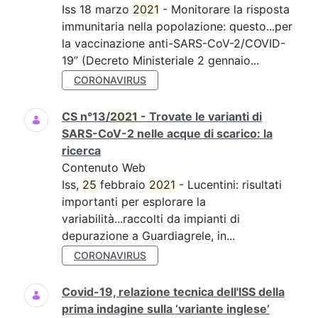
Iss 18 marzo
2021
- Monitorare la risposta
immunitaria nella popolazione: questo...per
la vaccinazione anti-SARS-CoV-2/COVID-
19” (Decreto Ministeriale 2 gennaio...
CORONAVIRUS
CS n°13/
2021
- Trovate le varianti di
SARS-CoV-2 nelle acque di scarico: la
ricerca
Contenuto Web
Iss,
25
febbraio
2021
- Lucentini: risultati
importanti per esplorare la
variabilità...raccolti da impianti di
depurazione a Guardiagrele, in...
CORONAVIRUS
Covid-19, relazione tecnica dell'ISS della
prima indagine sulla ‘variante inglese’