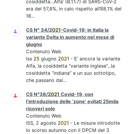
cosiddetta...Alfa’ (B.1.1.7) di SARS-CoV-2
era del 57,8%, in calo rispetto all’88,1% del
18...
CS N° 34/
2021
-Covid-19: in Italia la
variante Delta in aumento nel mese di
giugno
Contenuto Web
Iss
25
giugno
2021
- E’ ancora la variante
Alfa, la cosiddetta “variante inglese”...la
cosiddetta “indiana” e un suo sottotipo,
che passano dal...
CS N°38/
2021
Covid-19, con
l’introduzione delle ‘zone’ evitati 25mila
ricoveri solo
Contenuto Web
ISS, 2 agosto
2021
- Le misure introdotte
lo scorso autunno con il DPCM del 3