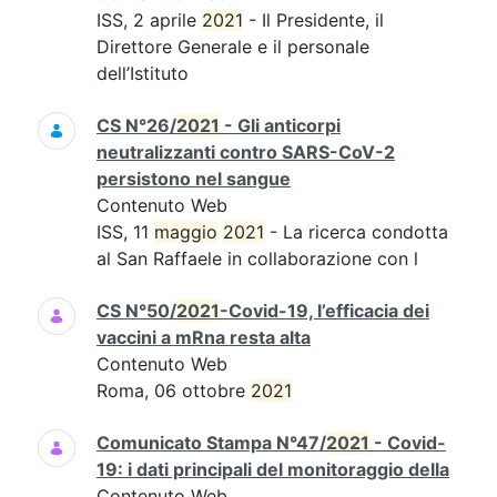
ISS, 2 aprile
2021
- Il Presidente, il
Direttore Generale e il personale
dell’Istituto
CS N°26/
2021
- Gli anticorpi
neutralizzanti contro SARS-CoV-2
persistono nel sangue
Contenuto Web
ISS, 11
maggio
2021
- La ricerca condotta
al San Raffaele in collaborazione con l
CS N°50/
2021
-Covid-19, l’efficacia dei
vaccini a mRna resta alta
Contenuto Web
Roma, 06 ottobre
2021
Comunicato Stampa N°47/
2021
- Covid-
19: i dati principali del monitoraggio della
Contenuto Web