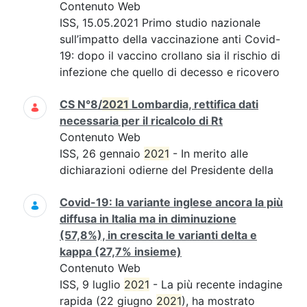
Contenuto Web
ISS, 15.05.2021 Primo studio nazionale
sull’impatto della vaccinazione anti Covid-
19: dopo il vaccino crollano sia il rischio di
infezione che quello di decesso e ricovero
CS N°8/
2021
Lombardia, rettifica dati
necessaria per il ricalcolo di Rt
Contenuto Web
ISS, 26 gennaio
2021
- In merito alle
dichiarazioni odierne del Presidente della
Covid-19: la variante inglese ancora la più
diffusa in Italia ma in diminuzione
(57,8%), in crescita le varianti delta e
kappa (27,7% insieme)
Contenuto Web
ISS, 9 luglio
2021
- La più recente indagine
rapida (22 giugno
2021
), ha mostrato