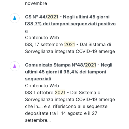
novembre
CS N° 44/
2021
- Negli ultimi 45 giorni
l’88,7% dei tamponi sequenziati positivo
a
Contenuto Web
ISS, 17 settembre
2021
- Dal Sistema di
Sorveglianza integrata COVID-19 emerge
Comunicato Stampa N°48/
2021
- Negli
ultimi 45 giorni il 98,4% dei tamponi
sequenziati
Contenuto Web
ISS 1 ottobre
2021
- Dal Sistema di
Sorveglianza integrata COVID-19 emerge
che in..., e si riferiscono alle sequenze
depositate tra il 14 agosto e il 27
settembre...