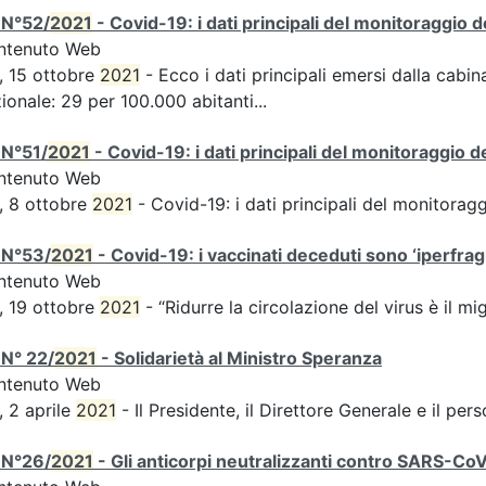
 N°52/
2021
- Covid-19: i dati principali del monitoraggio d
ntenuto Web
, 15 ottobre
2021
- Ecco i dati principali emersi dalla cabina
ionale: 29 per 100.000 abitanti...
 N°51/
2021
- Covid-19: i dati principali del monitoraggio d
ntenuto Web
, 8 ottobre
2021
- Covid-19: i dati principali del monitorag
 N°53/
2021
- Covid-19: i vaccinati deceduti sono ‘iperfragil
ntenuto Web
, 19 ottobre
2021
- “Ridurre la circolazione del virus è il m
N° 22/
2021
- Solidarietà al Ministro Speranza
ntenuto Web
, 2 aprile
2021
- Il Presidente, il Direttore Generale e il perso
 N°26/
2021
- Gli anticorpi neutralizzanti contro SARS-Co