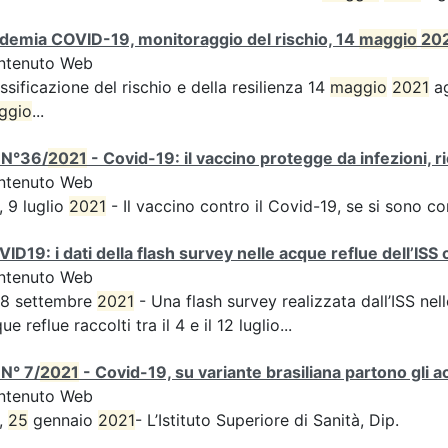
demia COVID-19, monitoraggio del rischio, 14
maggio
20
ntenuto Web
ssificazione del rischio e della resilienza 14
maggio
2021
ag
ggio
...
 N°36/
2021
- Covid-19: il vaccino protegge da infezioni, r
ntenuto Web
, 9 luglio
2021
- Il vaccino contro il Covid-19, se si sono c
ID19: i dati della flash survey nelle acque reflue dell’ISS 
ntenuto Web
 8 settembre
2021
- Una flash survey realizzata dall’ISS nell
ue reflue raccolti tra il 4 e il 12 luglio...
N° 7/
2021
- Covid-19, su variante brasiliana partono gli a
ntenuto Web
,
25
gennaio
2021
- L’Istituto Superiore di Sanità, Dip.