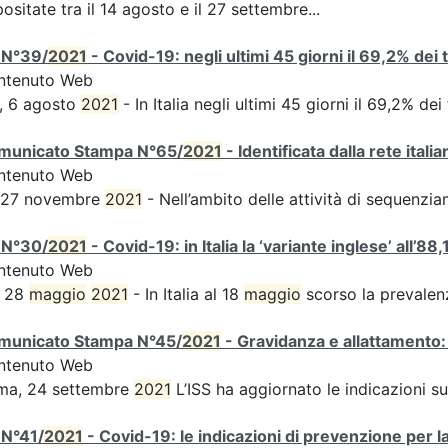
ositate tra il 14 agosto e il 27 settembre...
 N°39/
2021
- Covid-19: negli ultimi 45 giorni il 69,2% dei
ntenuto Web
, 6 agosto
2021
- In Italia negli ultimi 45 giorni il 69,2% d
municato Stampa N°65/
2021
- Identificata dalla rete ital
ntenuto Web
s 27 novembre
2021
- Nell’ambito delle attività di sequen
 N°30/
2021
- Covid-19: in Italia la ‘variante inglese’ all’88,
ntenuto Web
, 28
maggio
2021
- In Italia al 18
maggio
scorso la prevalen
municato Stampa N°45/
2021
- Gravidanza e allattamento:
ntenuto Web
ma, 24 settembre
2021
L’ISS ha aggiornato le indicazioni s
 N°41/
2021
- Covid-19: le indicazioni di prevenzione per l