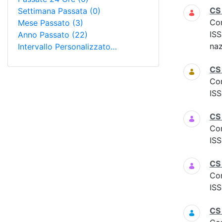
CS
Settimana Passata
(0)
Co
Mese Passato
(3)
ISS
Anno Passato
(22)
naz
Intervallo Personalizzato…
CS
Co
ISS
CS
Co
ISS
CS 
Co
ISS
CS