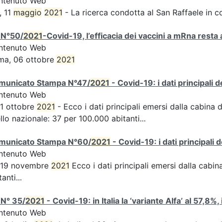
ntenuto Web
, 11
maggio
2021
- La ricerca condotta al San Raffaele in c
 N°50/
2021
-Covid-19, l’efficacia dei vaccini a mRna resta 
ntenuto Web
ma, 06 ottobre
2021
municato Stampa N°47/
2021
- Covid-19: i dati principali 
ntenuto Web
 1 ottobre
2021
- Ecco i dati principali emersi dalla cabina d
ello nazionale: 37 per 100.000 abitanti...
municato Stampa N°60/
2021
- Covid-19: i dati principali 
ntenuto Web
s 19 novembre
2021
Ecco i dati principali emersi dalla cabina 
tanti...
 N° 35/
2021
- Covid-19: in Italia la ‘variante Alfa’ al 57,8%,
ntenuto Web