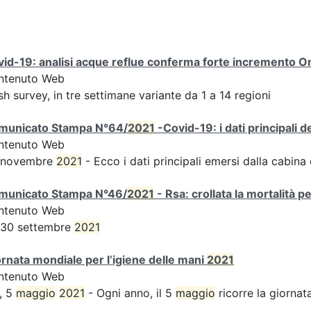
id-19: analisi acque reflue conferma forte incremento Omi
ntenuto Web
sh survey, in tre settimane variante da 1 a 14 regioni
municato Stampa N°64/
2021
-Covid-19: i dati principali 
ntenuto Web
 novembre
2021
- Ecco i dati principali emersi dalla cabina d
municato Stampa N°46/
2021
- Rsa: crollata la mortalità p
ntenuto Web
 30 settembre
2021
rnata mondiale per l’igiene delle mani
2021
ntenuto Web
, 5
maggio
2021
- Ogni anno, il 5
maggio
ricorre la giornata 