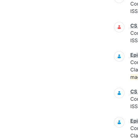
Co
ISS
CS
Co
ISS
Epi
Co
Cla
ma
CS
Co
ISS
Epi
Co
Cla