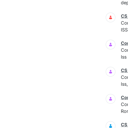
dep
CS
Co
ISS
Co
Co
Is
CS
Co
Iss
Co
Co
Ro
CS