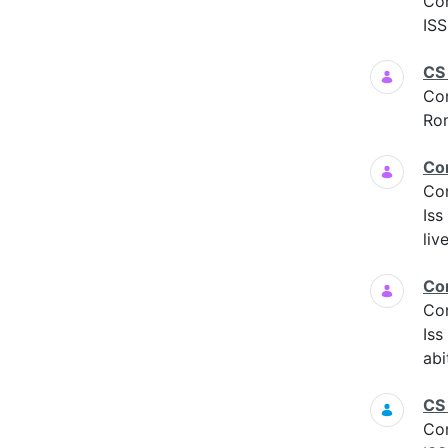
Co
ISS
CS
Co
Ro
Co
Co
Iss
liv
Co
Co
Is
abi
CS
Co