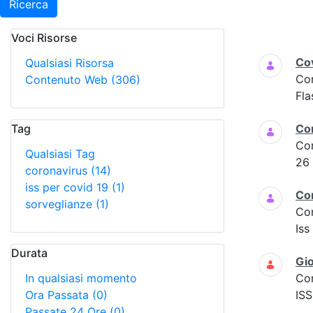
Ricerca
Voci Risorse
Ricerca
Cov
Qualsiasi Risorsa
Co
Contenuto Web
(306)
Fla
Tag
Co
Co
Qualsiasi Tag
26
coronavirus
(14)
iss per covid 19
(1)
Co
sorveglianze
(1)
Co
Iss
Durata
Gio
In qualsiasi momento
Co
Ora Passata
(0)
ISS
Passate 24 Ore
(0)