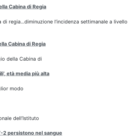
ella Cabina di Regia
 di regia...diminuzione l’incidenza settimanale a livello
ella Cabina di Regia
gio della Cabina di
i’, età media più alta
iglior modo
nale dell’Istituto
V-2 persistono nel sangue