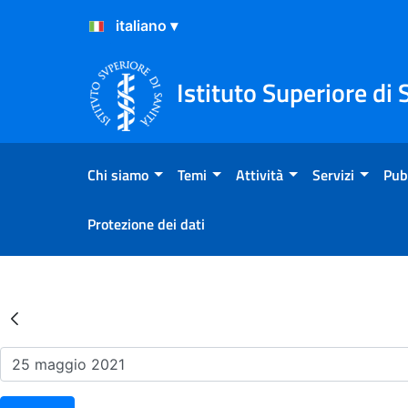
Salta al Contenuto
Salta al Footer
Istituto Superiore di 
Chi siamo
Temi
Attività
Servizi
Pub
Protezione dei dati
Risultati della Ricerca - Ev