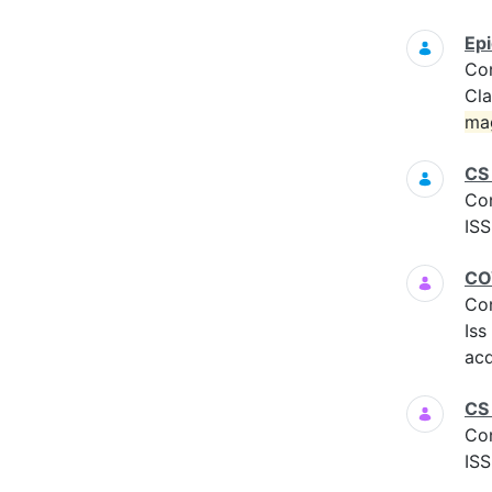
Epi
Co
Cla
ma
CS
Co
ISS
COV
Co
Iss
acq
CS 
Co
ISS