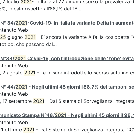
, 2 luglio
2021
- In Italia al 22 giugno scorso la prevalenza d
8%, in calo rispetto all’88,1% del 18...
 N° 34/
2021
-Covid-19: in Italia la variante Delta in aume
ntenuto Web
25
giugno
2021
- E’ ancora la variante Alfa, la cosiddetta “
totipo, che passano dal...
 N°38/
2021
Covid-19, con l’introduzione delle ‘zone’ evita
ntenuto Web
, 2 agosto
2021
- Le misure introdotte lo scorso autunno 
 N° 44/
2021
- Negli ultimi 45 giorni l’88,7% dei tamponi s
ntenuto Web
, 17 settembre
2021
- Dal Sistema di Sorveglianza integra
municato Stampa N°48/
2021
- Negli ultimi 45 giorni il 9
ntenuto Web
 1 ottobre
2021
- Dal Sistema di Sorveglianza integrata COVI