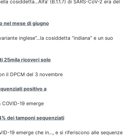
ella cosiddetta...Alfa’ (B.1.1.7) di SARS-CoV-2 era del
nto nel mese di giugno
variante inglese”...la cosiddetta “indiana” e un suo
ti 25mila ricoveri solo
con il DPCM del 3 novembre
equenziati positivo a
ta COVID-19 emerge
8,4% dei tamponi sequenziati
D-19 emerge che in..., e si riferiscono alle sequenze