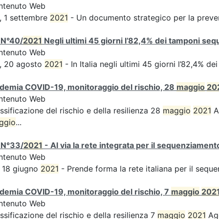
ntenuto Web
, 1 settembre
2021
- Un documento strategico per la preven
 N°40/
2021
Negli ultimi 45 giorni l’82,4% dei tamponi sequ
ntenuto Web
, 20 agosto
2021
- In Italia negli ultimi 45 giorni l’82,4% d
demia COVID-19, monitoraggio del rischio, 28
maggio
20
ntenuto Web
ssificazione del rischio e della resilienza 28
maggio
2021
Ag
ggio
...
 N°33/
2021
- Al via la rete integrata per il sequenziament
ntenuto Web
 18 giugno
2021
- Prende forma la rete italiana per il sequ
demia COVID-19, monitoraggio del rischio, 7
maggio
202
ntenuto Web
ssificazione del rischio e della resilienza 7
maggio
2021
Agg