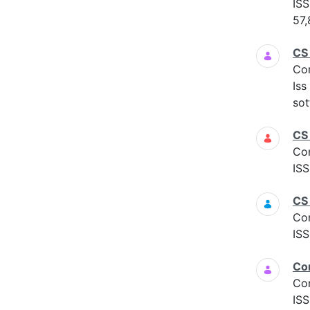
ISS
57,
CS
Co
Iss
sot
CS
Co
ISS
CS
Co
ISS
Co
Co
ISS