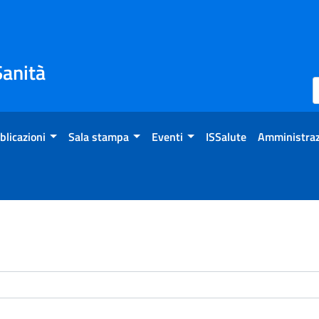
Sanità
blicazioni
Sala stampa
Eventi
ISSalute
Amministraz
enti