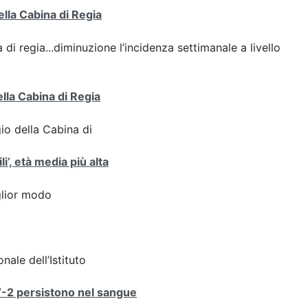
ella Cabina di Regia
 di regia...diminuzione l’incidenza settimanale a livello
ella Cabina di Regia
gio della Cabina di
i’, età media più alta
iglior modo
nale dell’Istituto
V-2 persistono nel sangue