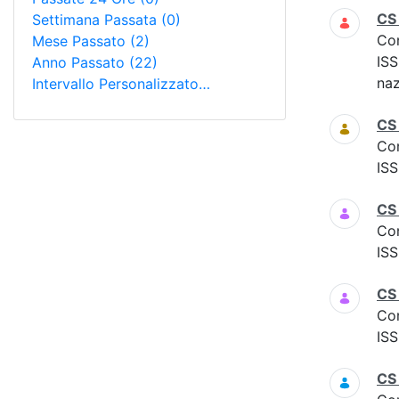
CS
Settimana Passata
(0)
Co
Mese Passato
(2)
ISS
Anno Passato
(22)
naz
Intervallo Personalizzato…
CS
Co
ISS
CS
Co
ISS
CS 
Co
ISS
CS