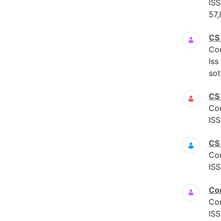
ISS
57,
CS
Co
Iss
sot
CS
Co
ISS
CS
Co
ISS
Co
Co
ISS