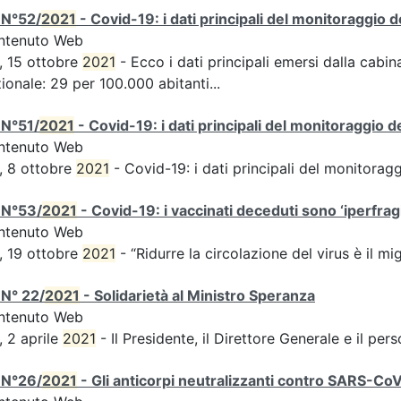
 N°52/
2021
- Covid-19: i dati principali del monitoraggio d
ntenuto Web
, 15 ottobre
2021
- Ecco i dati principali emersi dalla cabina
ionale: 29 per 100.000 abitanti...
 N°51/
2021
- Covid-19: i dati principali del monitoraggio d
ntenuto Web
, 8 ottobre
2021
- Covid-19: i dati principali del monitorag
 N°53/
2021
- Covid-19: i vaccinati deceduti sono ‘iperfragil
ntenuto Web
, 19 ottobre
2021
- “Ridurre la circolazione del virus è il m
N° 22/
2021
- Solidarietà al Ministro Speranza
ntenuto Web
, 2 aprile
2021
- Il Presidente, il Direttore Generale e il perso
 N°26/
2021
- Gli anticorpi neutralizzanti contro SARS-Co