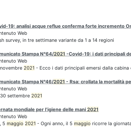
id-19: analisi acque reflue conferma forte incremento Omi
ntenuto Web
sh survey, in tre settimane variante da 1 a 14 regioni
municato Stampa N°64/
2021
-Covid-19: i dati principali 
ntenuto Web
 novembre
2021
- Ecco i dati principali emersi dalla cabina d
municato Stampa N°46/
2021
- Rsa: crollata la mortalità p
ntenuto Web
 30 settembre
2021
rnata mondiale per l’igiene delle mani
2021
ntenuto Web
, 5
maggio
2021
- Ogni anno, il 5
maggio
ricorre la giornata 