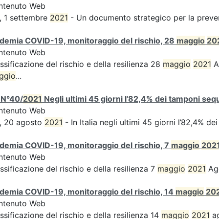
ntenuto Web
, 1 settembre
2021
- Un documento strategico per la preven
demia COVID-19, monitoraggio del rischio, 28
maggio
20
ntenuto Web
ssificazione del rischio e della resilienza 28
maggio
2021
Ag
ggio
...
 N°40/
2021
Negli ultimi 45 giorni l’82,4% dei tamponi sequ
ntenuto Web
, 20 agosto
2021
- In Italia negli ultimi 45 giorni l’82,4% d
demia COVID-19, monitoraggio del rischio, 7
maggio
202
ntenuto Web
ssificazione del rischio e della resilienza 7
maggio
2021
Agg
demia COVID-19, monitoraggio del rischio, 14
maggio
20
ntenuto Web
ssificazione del rischio e della resilienza 14
maggio
2021
ag