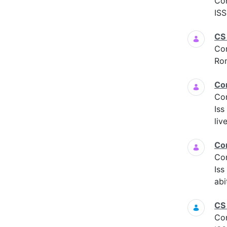
Co
ISS
CS
Co
Ro
Co
Co
Iss
liv
Co
Co
Is
abi
CS
Co