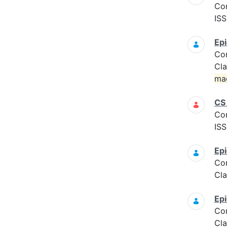
Co
ISS
Epi
Co
Cla
ma
CS
Co
ISS
Epi
Co
Cla
Epi
Co
Cla