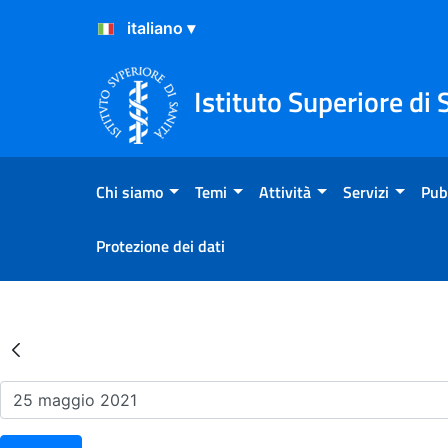
Salta al Contenuto
Salta al Footer
Istituto Superiore di 
Chi siamo
Temi
Attività
Servizi
Pub
Protezione dei dati
Risultati della Ricerca - Ev