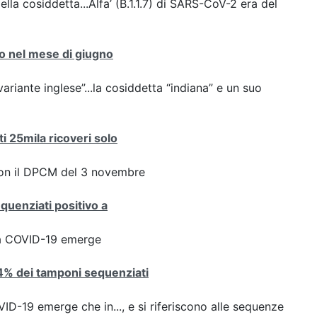
ella cosiddetta...Alfa’ (B.1.1.7) di SARS-CoV-2 era del
nto nel mese di giugno
variante inglese”...la cosiddetta “indiana” e un suo
ti 25mila ricoveri solo
con il DPCM del 3 novembre
equenziati positivo a
ta COVID-19 emerge
8,4% dei tamponi sequenziati
D-19 emerge che in..., e si riferiscono alle sequenze