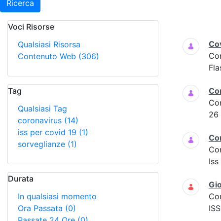
Ricerca
Voci Risorse
Ricerca
Cov
Qualsiasi Risorsa
Co
Contenuto Web
(306)
Fla
Tag
Co
Co
Qualsiasi Tag
26
coronavirus
(14)
iss per covid 19
(1)
Co
sorveglianze
(1)
Co
Iss
Durata
Gio
In qualsiasi momento
Co
Ora Passata
(0)
ISS
Passate 24 Ore
(0)