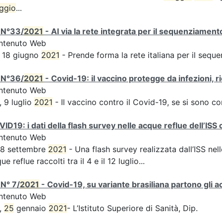
ggio
...
 N°33/
2021
- Al via la rete integrata per il sequenziament
ntenuto Web
 18 giugno
2021
- Prende forma la rete italiana per il sequ
 N°36/
2021
- Covid-19: il vaccino protegge da infezioni, r
ntenuto Web
, 9 luglio
2021
- Il vaccino contro il Covid-19, se si sono c
ID19: i dati della flash survey nelle acque reflue dell’ISS 
ntenuto Web
 8 settembre
2021
- Una flash survey realizzata dall’ISS nell
ue reflue raccolti tra il 4 e il 12 luglio...
N° 7/
2021
- Covid-19, su variante brasiliana partono gli a
ntenuto Web
,
25
gennaio
2021
- L’Istituto Superiore di Sanità, Dip.