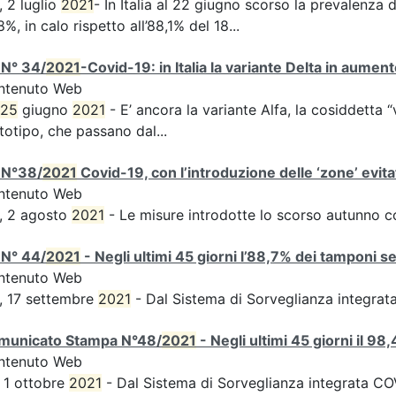
, 2 luglio
2021
- In Italia al 22 giugno scorso la prevalenza d
8%, in calo rispetto all’88,1% del 18...
 N° 34/
2021
-Covid-19: in Italia la variante Delta in aume
ntenuto Web
25
giugno
2021
- E’ ancora la variante Alfa, la cosiddetta “
totipo, che passano dal...
 N°38/
2021
Covid-19, con l’introduzione delle ‘zone’ evita
ntenuto Web
, 2 agosto
2021
- Le misure introdotte lo scorso autunno 
 N° 44/
2021
- Negli ultimi 45 giorni l’88,7% dei tamponi s
ntenuto Web
, 17 settembre
2021
- Dal Sistema di Sorveglianza integra
municato Stampa N°48/
2021
- Negli ultimi 45 giorni il 9
ntenuto Web
 1 ottobre
2021
- Dal Sistema di Sorveglianza integrata COVI