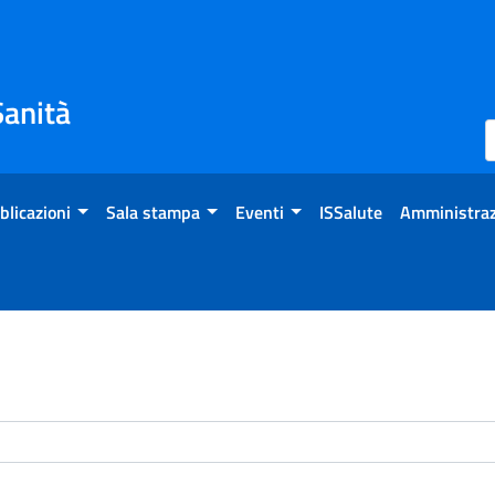
Sanità
blicazioni
Sala stampa
Eventi
ISSalute
Amministraz
enti