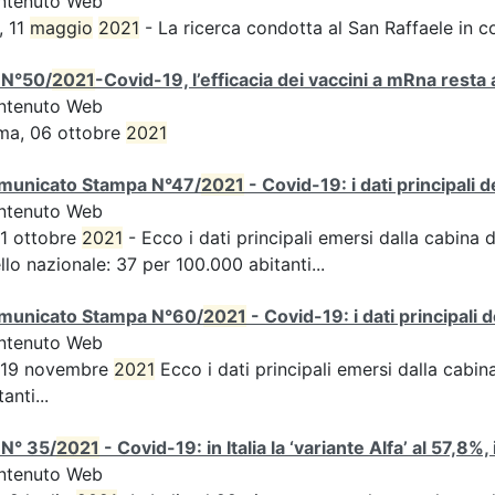
ntenuto Web
, 11
maggio
2021
- La ricerca condotta al San Raffaele in c
 N°50/
2021
-Covid-19, l’efficacia dei vaccini a mRna resta 
ntenuto Web
ma, 06 ottobre
2021
municato Stampa N°47/
2021
- Covid-19: i dati principali 
ntenuto Web
 1 ottobre
2021
- Ecco i dati principali emersi dalla cabina d
ello nazionale: 37 per 100.000 abitanti...
municato Stampa N°60/
2021
- Covid-19: i dati principali 
ntenuto Web
s 19 novembre
2021
Ecco i dati principali emersi dalla cabina 
tanti...
 N° 35/
2021
- Covid-19: in Italia la ‘variante Alfa’ al 57,8%,
ntenuto Web