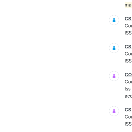
ma
CS
Co
ISS
CS
Co
ISS
COV
Co
Iss
acq
CS 
Co
ISS