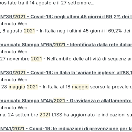
ositate tra il 14 agosto e il 27 settembre...
 N°39/
2021
- Covid-19: negli ultimi 45 giorni il 69,2% dei
ntenuto Web
, 6 agosto
2021
- In Italia negli ultimi 45 giorni il 69,2% d
municato Stampa N°65/
2021
- Identificata dalla rete ital
ntenuto Web
s 27 novembre
2021
- Nell’ambito delle attività di sequen
 N°30/
2021
- Covid-19: in Italia la ‘variante inglese’ all’88,
ntenuto Web
, 28
maggio
2021
- In Italia al 18
maggio
scorso la prevalen
municato Stampa N°45/
2021
- Gravidanza e allattamento:
ntenuto Web
ma, 24 settembre
2021
L’ISS ha aggiornato le indicazioni s
 N°41/
2021
- Covid-19: le indicazioni di prevenzione per l