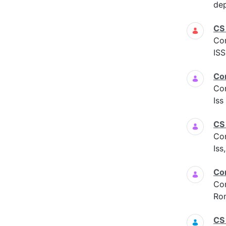
dep
CS
Co
ISS
Co
Co
Is
CS
Co
Iss
Co
Co
Ro
CS