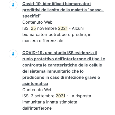
Covid-19, identificati biomarcatori
predittivi dell’esito della malattia “sesso-
specifici”
Contenuto Web
ISS,
25
novembre
2021
- Alcuni
biomarcatori potrebbero predire, in
maniera differenziale
COVID-19: uno studio ISS evidenzia il
ruolo protettivo dell’interferone di tipo I e
confronta le caratteristiche delle cellule
del sistema immunitario che lo
producono in caso di infezione grave o
asintomatica
Contenuto Web
ISS, 3 settembre
2021
- La risposta
immunitaria innata stimolata
dall’interferone