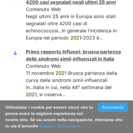
4200 casi segnalati negli ultimi
25
anni
Contenuto Web
Negli ultimi
25
anni in Europa sono stati
segnalati oltre 4200 casi di
echinococcosi...In generale l’incidenza in
Europa nel periodo
2021
-2023 è...
Primo rapporto Influnet: brusca partenza
delle sindromi simil-influenzali in Italia
Contenuto Web
11 novembre
2021
Brusca partenza della
curva delle sindromi simil-influenzali
in...Italia in cui, nella 44° settimana del
2021
, si osserva...
Utilizziamo i cookie per essere sicuri che tu
Acconsento
Online il nuovo BEN: focus sui casi di
possa avere la migliore esperienza sul
virus Toscana dal 2016 al
2021
nostro sito. Se vai avanti nella navigazione, riteniamo che
Contenuto Web
tu sia d’accordo
Maggiori Informazioni
Nel periodo 2016-
2021
, in Italia, sono stati