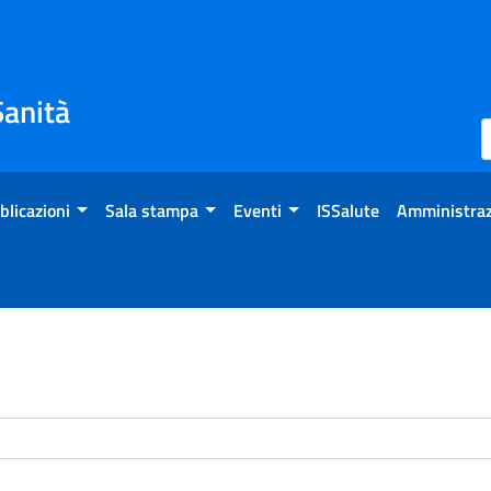
Sanità
blicazioni
Sala stampa
Eventi
ISSalute
Amministraz
enti