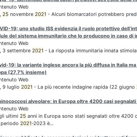
ntenuto Web
,
25
novembre
2021
- Alcuni biomarcatori potrebbero predir
ID-19: uno studio ISS evidenzia il ruolo protettivo dell’int
lule del sistema immunitario che lo producono in caso di 
ntenuto Web
, 3 settembre
2021
- La risposta immunitaria innata stimolat
id-19: la variante inglese ancora la più diffusa in Italia ma
ppa (27,7% insieme)
ntenuto Web
, 9 luglio
2021
- La più recente indagine rapida (22 giugno
inococcosi alveolare: in Europa oltre 4200 casi segnalati 
ntenuto Web
li ultimi
25
anni in Europa sono stati segnalati oltre 4200 c
 periodo
2021
-2023 è...