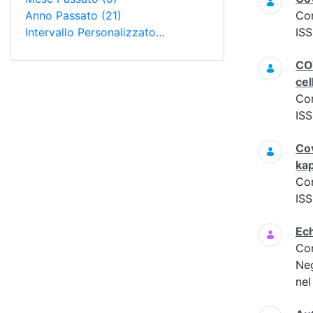
Anno Passato
(21)
Co
Intervallo Personalizzato…
ISS
COV
cel
Co
ISS
Cov
ka
Co
ISS
Ech
Co
Neg
nel