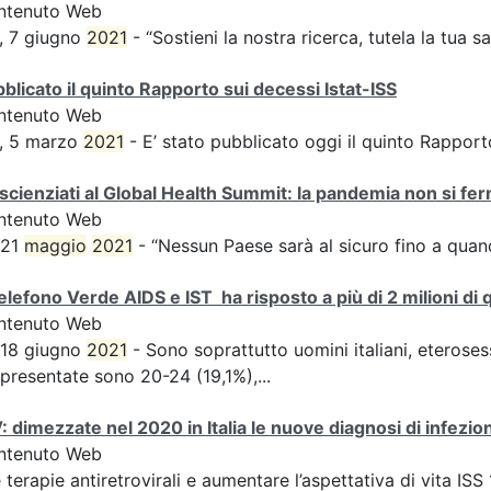
ntenuto Web
, 7 giugno
2021
- “Sostieni la nostra ricerca, tutela la tua sa
blicato il quinto Rapporto sui decessi Istat-ISS
ntenuto Web
S, 5 marzo
2021
- E’ stato pubblicato oggi il quinto Rappo
 scienziati al Global Health Summit: la pandemia non si f
ntenuto Web
 21
maggio
2021
- “Nessun Paese sarà al sicuro fino a quand
Telefono Verde AIDS e IST ha risposto a più di 2 milioni di qu
ntenuto Web
 18 giugno
2021
- Sono soprattutto uomini italiani, eteroses
presentate sono 20-24 (19,1%),...
: dimezzate nel 2020 in Italia le nuove diagnosi di infez
ntenuto Web
e terapie antiretrovirali e aumentare l’aspettativa di vita I