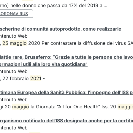
rno) nelle donne che passa da 17% del 2019 al...
CORONAVIRUS
cherine di comunità autoprodotte, come realizzarle
ntenuto Web
,
25
maggio
2020 Per contrastare la diffusione del virus
attie rare, Brusaferro: “Grazie a tutte le persone che lavo
ormazioni utili alla loro vita quotidiana”
ntenuto Web
, 22 febbraio
2021
-
timana Europea della Sanità Pubblica: l’impegno dell’ISS pe
ntenuto Web
gi 20
maggio
la Giornata “All for One Health” Iss, 20
maggi
rganismo notificato dell’ISS designato anche per la certif
ntenuto Web