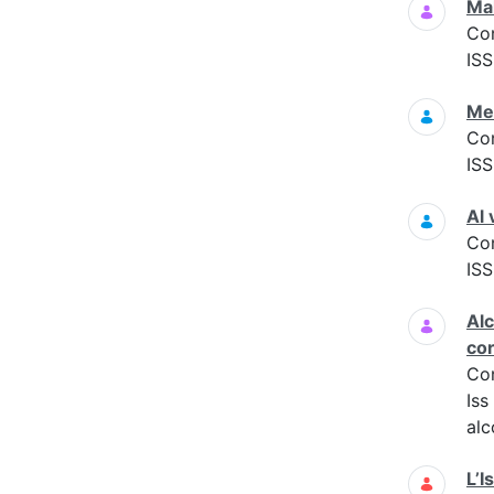
Mal
Co
ISS
Med
Co
ISS
Al 
Co
ISS
Alc
cor
Co
Iss
alco
L’I