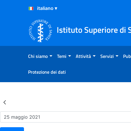
Salta al Contenuto
Salta al Footer
Istituto Superiore di 
Chi siamo
Temi
Attività
Servizi
Pub
Protezione dei dati
Risultati della Ricerca - Ev