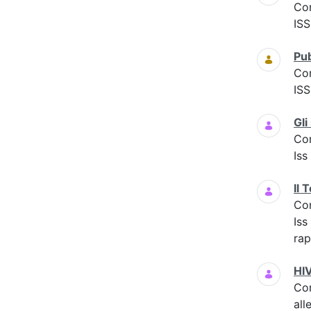
Co
ISS
Pub
Co
IS
Gli
Co
Iss
Il 
Co
Iss
rap
HIV
Co
all