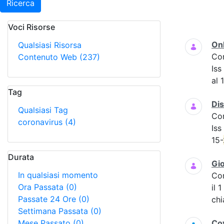
Ricerca
Voci Risorse
Ricerca
Onl
Qualsiasi Risorsa
Co
Contenuto Web
(237)
Iss
al 
Tag
Dis
Qualsiasi Tag
Co
coronavirus
(4)
Iss
15-
Durata
Gio
In qualsiasi momento
Co
Ora Passata
(0)
il 
Passate 24 Ore
(0)
chi
Settimana Passata
(0)
Mese Passato
(0)
Cov