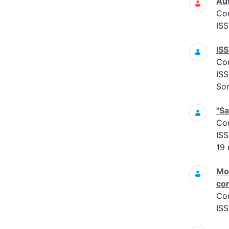
Aut
Co
ISS
ISS
Co
ISS
Sor
"Sa
Co
ISS
19 
Mon
con
Co
ISS