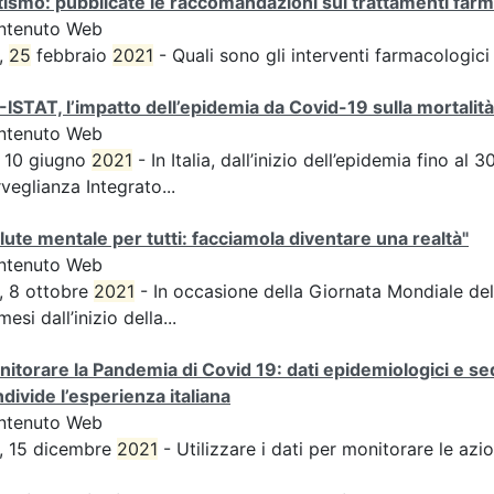
ismo: pubblicate le raccomandazioni sui trattamenti farm
ntenuto Web
,
25
febbraio
2021
- Quali sono gli interventi farmacologici 
-ISTAT, l’impatto dell’epidemia da Covid-19 sulla mortalit
ntenuto Web
 10 giugno
2021
- In Italia, dall’inizio dell’epidemia fino al 30
veglianza Integrato...
lute mentale per tutti: facciamola diventare una realtà"
ntenuto Web
, 8 ottobre
2021
- In occasione della Giornata Mondiale dell
mesi dall’inizio della...
itorare la Pandemia di Covid 19: dati epidemiologici e se
divide l’esperienza italiana
ntenuto Web
, 15 dicembre
2021
- Utilizzare i dati per monitorare le azi