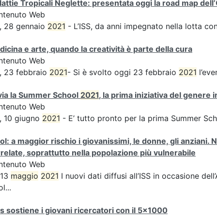
attie Tropicali Neglette: presentata oggi la road map dell
ntenuto Web
, 28 gennaio
2021
- L’ISS, da anni impegnato nella lotta co
icina e arte, quando la creatività è parte della cura
ntenuto Web
, 23 febbraio
2021
- Si è svolto oggi 23 febbraio
2021
l’eve
via la Summer School
2021
, la prima iniziativa del genere
ntenuto Web
, 10 giugno
2021
- E’ tutto pronto per la prima Summer Sc
ol: a maggior rischio i giovanissimi, le donne, gli anzian
relate, soprattutto nella popolazione più vulnerabile
ntenuto Web
 13
maggio
2021
I nuovi dati diffusi all’ISS in occasione de
l...
ss sostiene i giovani ricercatori con il 5x1000