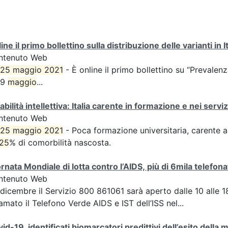
ine il primo bollettino sulla distribuzione delle varianti in It
ntenuto Web
25 maggio 2021
- È online il primo bollettino su “Prevale
19
maggio
...
abilità intellettiva: Italia carente in formazione e nei serviz
ntenuto Web
25 maggio 2021
- Poca formazione universitaria, carente a
25
% di comorbilità nascosta.
rnata Mondiale di lotta contro l’AIDS, più di 6mila telefon
ntenuto Web
1 dicembre il Servizio 800 861061 sarà aperto dalle 10 all
amato il Telefono Verde AIDS e IST dell’ISS nel...
id-19, identificati biomarcatori predittivi dell’esito della 