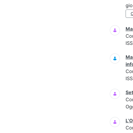
gio
Mas
Co
ISS
Mal
inf
Co
ISS
Set
Co
Og
L’O
Co