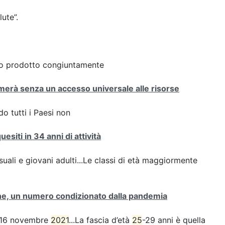
lute”.
rto prodotto congiuntamente
ermerà senza un accesso universale alle risorse
o tutti i Paesi non
esiti in 34 anni di attività
suali e giovani adulti...Le classi di età maggiormente
ione, un numero condizionato dalla pandemia
SS 16 novembre
2021
...La fascia d’età
25
-29 anni è quella