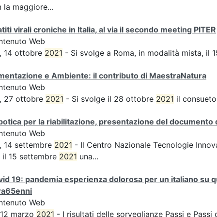
 la maggiore...
titi virali croniche in Italia, al via il secondo meeting PITER
ntenuto Web
, 14 ottobre
2021
- Si svolge a Roma, in modalità mista, il 
mentazione e Ambiente: il contributo di MaestraNatura
ntenuto Web
, 27 ottobre
2021
- Si svolge il 28 ottobre
2021
il consueto
otica per la riabilitazione, presentazione del documento
ntenuto Web
, 14 settembre
2021
- Il Centro Nazionale Tecnologie Innova
 il 15 settembre
2021
una...
id 19: pandemia esperienza dolorosa per un italiano su qu
ra65enni
ntenuto Web
 12 marzo
2021
- I risultati delle sorveglianze Passi e Passi 