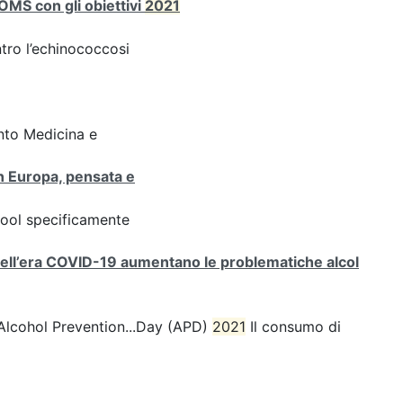
’OMS con gli obiettivi
2021
ntro l’echinococcosi
nto Medicina e
 in Europa, pensata e
hool specificamente
i. Nell’era COVID-19 aumentano le problematiche alcol
ll’Alcohol Prevention...Day (APD)
2021
Il consumo di