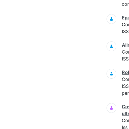
con
Epa
Co
ISS
Ali
Co
ISS
Rob
Co
ISS
per
Cov
ult
Co
Iss