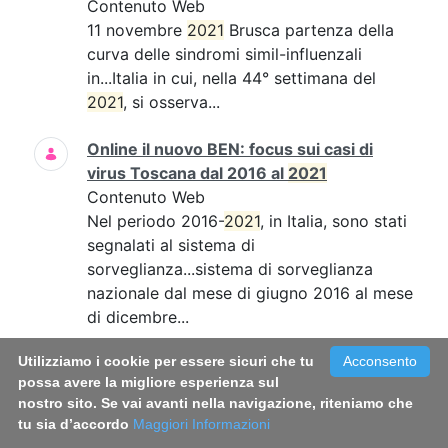
Contenuto Web
11 novembre
2021
Brusca partenza della
curva delle sindromi simil-influenzali
in...Italia in cui, nella 44° settimana del
2021
, si osserva...
Online il nuovo BEN: focus sui casi di
virus Toscana dal 2016 al
2021
Contenuto Web
Nel periodo 2016-
2021
, in Italia, sono stati
segnalati al sistema di
sorveglianza...sistema di sorveglianza
nazionale dal mese di giugno 2016 al mese
di dicembre...
Utilizziamo i cookie per essere sicuri che tu
Acconsento
Long Covid: le donne sembrano più
possa avere la migliore esperienza sul
colpite. Una sfida per la medicina di
nostro sito. Se vai avanti nella navigazione, riteniamo che
genere
tu sia d’accordo
Maggiori Informazioni
Contenuto Web