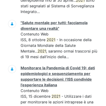
dell’epidemia fino al 30 aprile...
2021
sono
stati segnalati al Sistema di Sorveglianza
Integrato...
"Salute mentale per tutti: facciamola
diventare una realtà"
Contenuto Web
ISS, 8 ottobre
2021
- In occasione della
Giornata Mondiale della Salute
Mentale...
2021
, saranno ormai trascorsi più
di 19 mesi dall’inizio della...
Monitorare la Pandemia di Covid 19: dati
epidemiologici e sequenziamento per
supportare le decisioni: l’ISS condivide
l’esperienza italiana
Contenuto Web
ISS, 15 dicembre
2021
- Utilizzare i dati
per monitorare le azioni intraprese è una