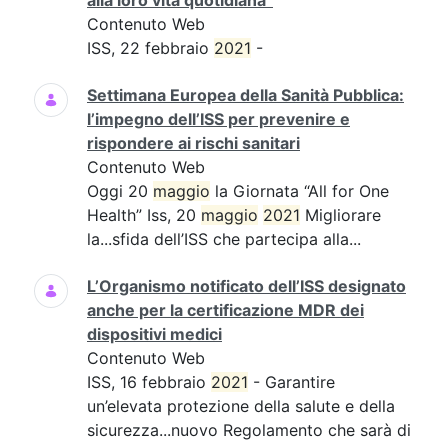
alla loro vita quotidiana”
Contenuto Web
ISS, 22 febbraio
2021
-
Settimana Europea della Sanità Pubblica:
l’impegno dell’ISS per prevenire e
rispondere ai rischi sanitari
Contenuto Web
Oggi 20
maggio
la Giornata “All for One
Health” Iss, 20
maggio
2021
Migliorare
la...sfida dell’ISS che partecipa alla...
L’Organismo notificato dell’ISS designato
anche per la certificazione MDR dei
dispositivi medici
Contenuto Web
ISS, 16 febbraio
2021
- Garantire
un’elevata protezione della salute e della
sicurezza...nuovo Regolamento che sarà di