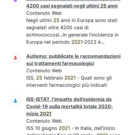
4200 casi segnalati negli ultimi
25
anni
Contenuto Web
Negli ultimi
25
anni in Europa sono stati
segnalati oltre 4200 casi di
echinococcosi...In generale l’incidenza in
Europa nel periodo
2021
-2023 è...
Autismo: pubblicate le raccomandazioni
sui trattamenti farmacologici
Contenuto Web
ISS,
25
febbraio
2021
- Quali sono gli
interventi farmacologici più indicati
ISS-ISTAT, l’impatto dell’epidemia da
Covid-19 sulla mortalità totale 2020-
inizio
2021
Contenuto Web
ISS 10 giugno
2021
- In Italia, dall’inizio