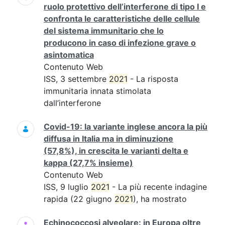
ruolo protettivo dell’interferone di tipo I e
confronta le caratteristiche delle cellule
del sistema immunitario che lo
producono in caso di infezione grave o
asintomatica
Contenuto Web
ISS, 3 settembre
2021
- La risposta
immunitaria innata stimolata
dall’interferone
Covid-19: la variante inglese ancora la più
diffusa in Italia ma in diminuzione
(57,8%), in crescita le varianti delta e
kappa (27,7% insieme)
Contenuto Web
ISS, 9 luglio
2021
- La più recente indagine
rapida (22 giugno
2021
), ha mostrato
Echinococcosi alveolare: in Europa oltre