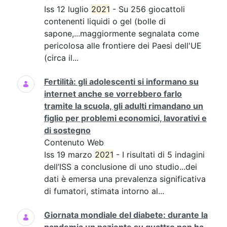
Iss 12 luglio
2021
- Su 256 giocattoli
contenenti liquidi o gel (bolle di
sapone,...maggiormente segnalata come
pericolosa alle frontiere dei Paesi dell'UE
(circa il...
Fertilità: gli adolescenti si informano su
internet anche se vorrebbero farlo
tramite la scuola, gli adulti rimandano un
figlio per problemi economici, lavorativi e
di sostegno
Contenuto Web
Iss 19 marzo
2021
- I risultati di 5 indagini
dell’ISS a conclusione di uno studio...dei
dati è emersa una prevalenza significativa
di fumatori, stimata intorno al...
Giornata mondiale del diabete: durante la