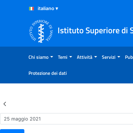
Salta al Contenuto
Salta al Footer
Istituto Superiore di 
Chi siamo
Temi
Attività
Servizi
Pub
Protezione dei dati
Risultati della Ricerca - Ev