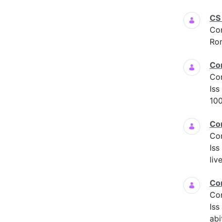
CS
Co
Ro
Co
Co
Iss
100
Co
Co
Iss
liv
Co
Co
Is
abi