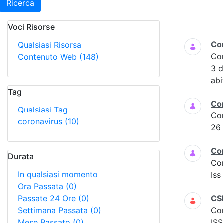
Ricerca
Voci Risorse
Ricerca
Co
Qualsiasi Risorsa
Co
Contenuto Web
(148)
3 
abi
Tag
Co
Qualsiasi Tag
Co
coronavirus
(10)
26
Co
Durata
Co
In qualsiasi momento
Iss
Ora Passata
(0)
Passate 24 Ore
(0)
CS
Settimana Passata
(0)
Co
Mese Passato
(0)
ISS