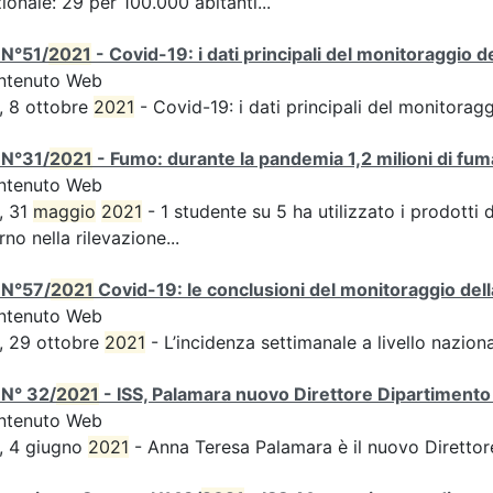
ionale: 29 per 100.000 abitanti...
 N°51/
2021
- Covid-19: i dati principali del monitoraggio d
ntenuto Web
, 8 ottobre
2021
- Covid-19: i dati principali del monitorag
 N°31/
2021
- Fumo: durante la pandemia 1,2 milioni di fuma
ntenuto Web
, 31
maggio
2021
- 1 studente su 5 ha utilizzato i prodotti 
rno nella rilevazione...
 N°57/
2021
Covid-19: le conclusioni del monitoraggio dell
ntenuto Web
, 29 ottobre
2021
- L’incidenza settimanale a livello naziona
 N° 32/
2021
- ISS, Palamara nuovo Direttore Dipartimento 
ntenuto Web
, 4 giugno
2021
- Anna Teresa Palamara è il nuovo Direttor