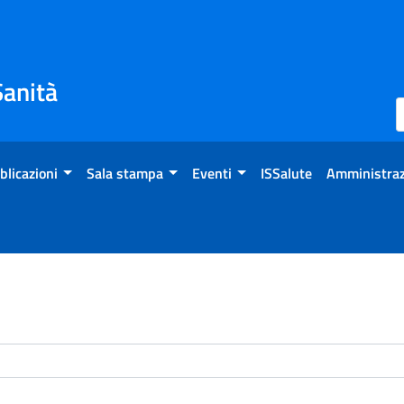
Sanità
blicazioni
Sala stampa
Eventi
ISSalute
Amministraz
enti