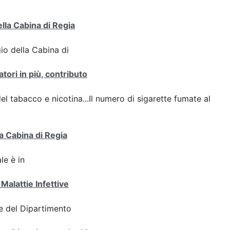
ella Cabina di Regia
gio della Cabina di
tori in più, contributo
del tabacco e nicotina...Il numero di sigarette fumate al
a Cabina di Regia
le è in
Malattie Infettive
e del Dipartimento