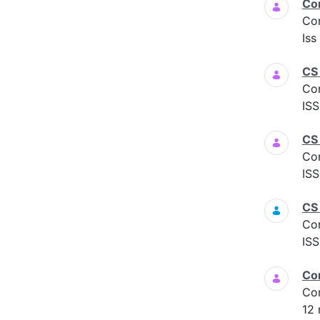
Co
Co
Iss
CS
Co
ISS
CS 
Co
ISS
CS
Co
ISS
Co
Co
12