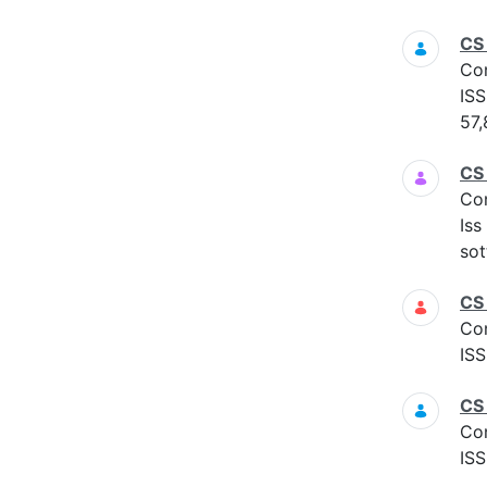
CS
Co
ISS
57,
CS
Co
Iss
sot
CS
Co
ISS
CS
Co
ISS