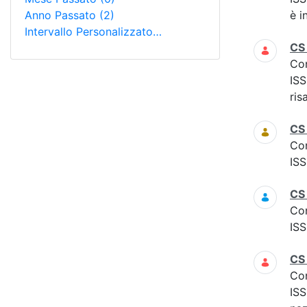
Anno Passato
(2)
è i
Intervallo Personalizzato…
CS
Co
ISS
ris
CS
Co
ISS
CS
Co
ISS
CS
Co
ISS