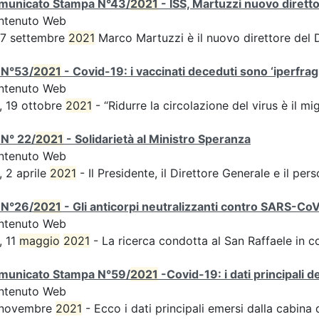
municato Stampa N°43/
2021
- ISS, Martuzzi nuovo diret
ntenuto Web
 7 settembre
2021
Marco Martuzzi è il nuovo direttore del
 N°53/
2021
- Covid-19: i vaccinati deceduti sono ‘iperfragil
ntenuto Web
, 19 ottobre
2021
- “Ridurre la circolazione del virus è il m
N° 22/
2021
- Solidarietà al Ministro Speranza
ntenuto Web
, 2 aprile
2021
- Il Presidente, il Direttore Generale e il perso
 N°26/
2021
- Gli anticorpi neutralizzanti contro SARS-Co
ntenuto Web
, 11
maggio
2021
- La ricerca condotta al San Raffaele in c
municato Stampa N°59/
2021
-Covid-19: i dati principali 
ntenuto Web
 novembre
2021
- Ecco i dati principali emersi dalla cabina di