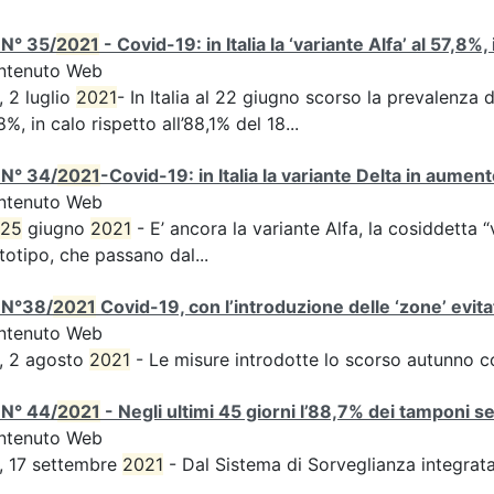
 N° 35/
2021
- Covid-19: in Italia la ‘variante Alfa’ al 57,8%,
ntenuto Web
, 2 luglio
2021
- In Italia al 22 giugno scorso la prevalenza d
8%, in calo rispetto all’88,1% del 18...
 N° 34/
2021
-Covid-19: in Italia la variante Delta in aume
ntenuto Web
25
giugno
2021
- E’ ancora la variante Alfa, la cosiddetta “
totipo, che passano dal...
 N°38/
2021
Covid-19, con l’introduzione delle ‘zone’ evita
ntenuto Web
, 2 agosto
2021
- Le misure introdotte lo scorso autunno 
 N° 44/
2021
- Negli ultimi 45 giorni l’88,7% dei tamponi s
ntenuto Web
, 17 settembre
2021
- Dal Sistema di Sorveglianza integra