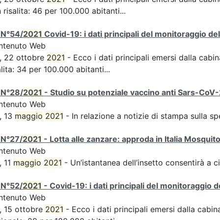
n risalita: 46 per 100.000 abitanti...
 N°54/
2021
Covid-19: i dati principali del monitoraggio de
ntenuto Web
, 22 ottobre
2021
- Ecco i dati principali emersi dalla cabina
alita: 34 per 100.000 abitanti...
 N°28/
2021
- Studio su potenziale vaccino anti Sars-CoV-2,
ntenuto Web
, 13
maggio
2021
- In relazione a notizie di stampa sulla s
 N°27/
2021
- Lotta alle zanzare: approda in Italia Mosquit
ntenuto Web
, 11
maggio
2021
- Un’istantanea dell’insetto consentirà a ci
 N°52/
2021
- Covid-19: i dati principali del monitoraggio d
ntenuto Web
, 15 ottobre
2021
- Ecco i dati principali emersi dalla cabina