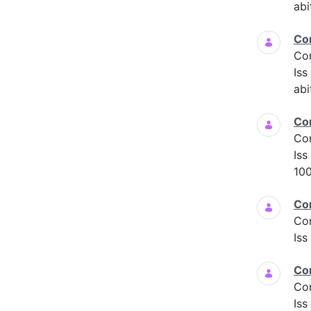
abi
Co
Co
Is
abi
Co
Co
Iss
100
Co
Co
Iss
Co
Co
Iss