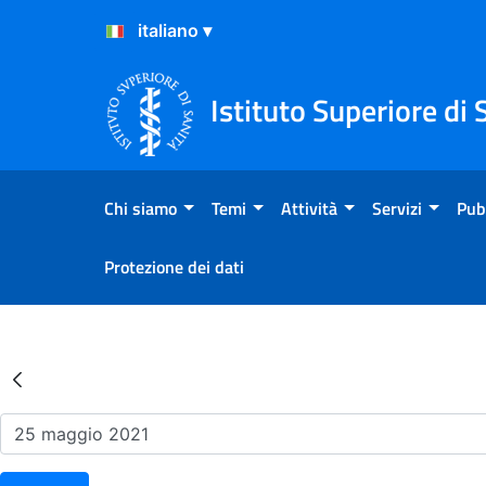
Salta al Contenuto
Salta al Footer
Istituto Superiore di 
Chi siamo
Temi
Attività
Servizi
Pub
Protezione dei dati
Risultati della Ricerca - Ev