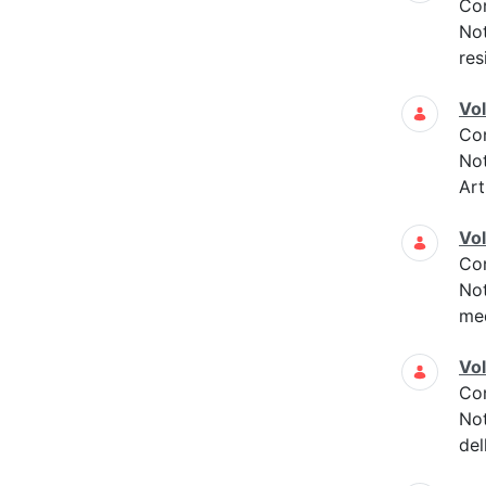
Co
Not
res
Vo
Co
Not
Art
Vo
Co
Not
med
Vo
Co
Not
del