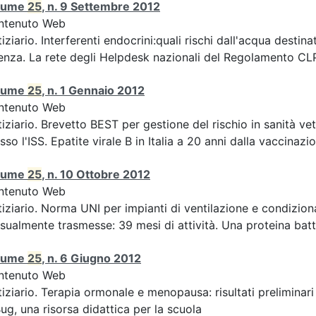
lume
25
, n. 9 Settembre 2012
ntenuto Web
iziario. Interferenti endocrini:quali rischi dall'acqua des
enza. La rete degli Helpdesk nazionali del Regolamento CLP 
lume
25
, n. 1 Gennaio 2012
ntenuto Web
iziario. Brevetto BEST per gestione del rischio in sanità ve
sso l'ISS. Epatite virale B in Italia a 20 anni dalla vaccinazion
lume
25
, n. 10 Ottobre 2012
ntenuto Web
iziario. Norma UNI per impianti di ventilazione e condizion
sualmente trasmesse: 39 mesi di attività. Una proteina batte
lume
25
, n. 6 Giugno 2012
ntenuto Web
iziario. Terapia ormonale e menopausa: risultati preliminari
ug, una risorsa didattica per la scuola