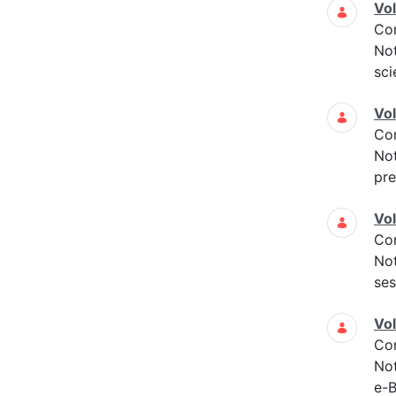
Vo
Co
Not
sci
Vo
Co
Not
pre
Vo
Co
Not
ses
Vo
Co
Not
e-B