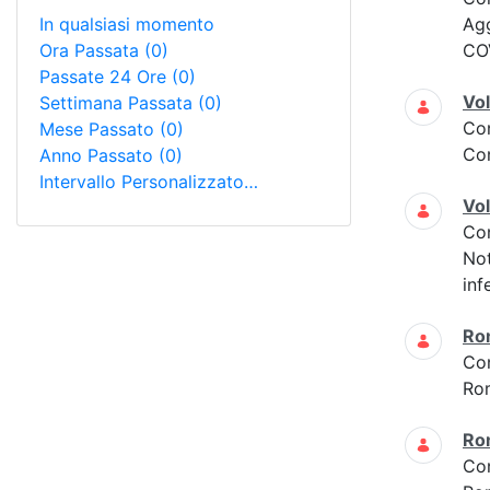
In qualsiasi momento
Ag
Ora Passata
(0)
COV
Passate 24 Ore
(0)
Vol
Settimana Passata
(0)
Co
Mese Passato
(0)
Con
Anno Passato
(0)
Intervallo Personalizzato…
Vol
Co
Not
inf
Ro
Co
Ro
Ro
Co