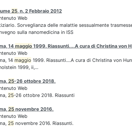
lume
25
, n. 2 Febbraio 2012
ntenuto Web
iziario. Sorveglianza delle malattie sessualmente trasmesse:
vegno sulla nanomedicina in ISS
ma, 14
maggio
1999. Riassunti....A cura di Christina von H
ntenuto Web
ma, 14
maggio
1999. Riassunti....A cura di Christina von Hun
olstein 1999, ii,...
ma,
25
-26 ottobre 2018.
ntenuto Web
ma,
25
-26 ottobre 2018. Riassunti
ma,
25
novembre 2016.
ntenuto Web
ma,
25
novembre 2016. Riassunti.