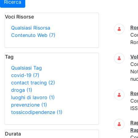
Ricerca
Voci Risorse
Ricerca
Ro
Qualsiasi Risorsa
Co
Contenuto Web
(7)
Ro
Tag
Vo
Co
Qualsiasi Tag
Not
covid-19
(7)
nuo
contact tracing
(2)
droga
(1)
Ro
luoghi di lavoro
(1)
Co
prevenzione
(1)
ISS
tossicodipendenze
(1)
Rap
Ra
Durata
Co