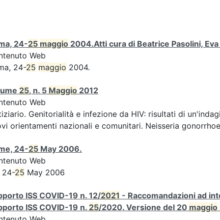
ma, 24-
25
maggio
2004.Atti cura di Beatrice Pasolini, Ev
ntenuto Web
ma, 24-
25
maggio
2004.
lume
25
, n. 5
Maggio
2012
ntenuto Web
iziario. Genitorialità e infezione da HIV: risultati di un'indag
vi orientamenti nazionali e comunitari. Neisseria gonorrhoe
me, 24-
25
May 2006.
ntenuto Web
 24-
25
May 2006
porto ISS COVID-19 n. 12/
2021
- Raccomandazioni ad inte
pporto ISS COVID-19 n.
25
/2020. Versione del 20
maggio
ntenuto Web