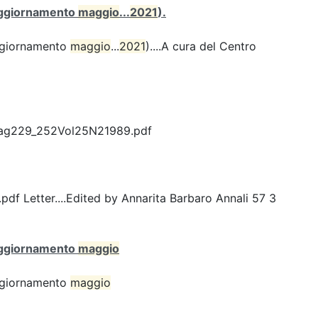
 (aggiornamento
maggio
...
2021
).
(aggiornamento
maggio
...
2021
)....A cura del Centro
Pag229_252Vol25N21989.pdf
Letter....Edited by Annarita Barbaro Annali 57 3
 (aggiornamento
maggio
(aggiornamento
maggio