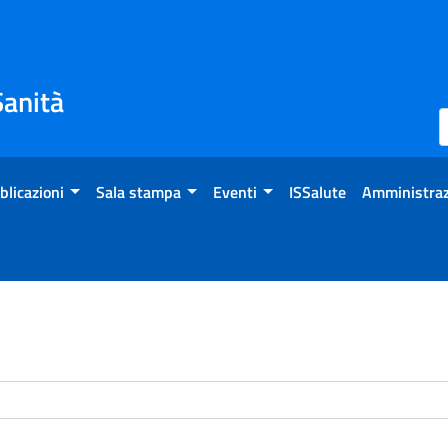
Sanità
blicazioni
Sala stampa
Eventi
ISSalute
Amministraz
enti