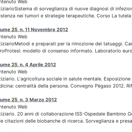
ntenuto Web
iziarioSistema di sorveglianza di nuove diagnosi di infezion
istenza nei tumori e strategie terapeutiche. Corso La tutela d
lume
25
, n. 11 Novembre 2012
ntenuto Web
iziarioMetodi e preparati per la rimozione dei tatuaggi. Car
roProtesi: modello di consenso informato. Laboratorio europ
lume
25
, n. 4 Aprile 2012
ntenuto Web
iziario. L'agricoltura sociale in salute mentale. Esposizion
icina: centralità della persona. Convegno Pègaso 2012. Rifle
lume
25
, n. 3 Marzo 2012
ntenuto Web
iziario. 20 anni di collaborazione ISS-Ospedale Bambino Ge
le citazioni delle biobanche di ricerca. Sorveglianza e presa 