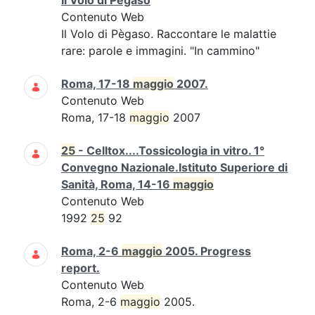
Il Volo di Pègaso
Contenuto Web
Il Volo di Pègaso. Raccontare le malattie
rare: parole e immagini. "In cammino"
Roma, 17-18
maggio
2007.
Contenuto Web
Roma, 17-18
maggio
2007
25
- Celltox....Tossicologia in vitro. 1°
Convegno Nazionale.Istituto Superiore di
Sanità, Roma, 14-16
maggio
Contenuto Web
1992
25
92
Roma, 2-6
maggio
2005. Progress
report.
Contenuto Web
Roma, 2-6
maggio
2005.