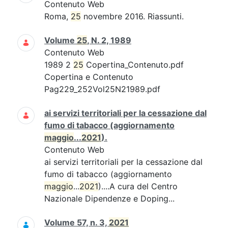
Contenuto Web
Roma,
25
novembre 2016. Riassunti.
Volume
25
, N. 2, 1989
Contenuto Web
1989 2
25
Copertina_Contenuto.pdf
Copertina e Contenuto
Pag229_252Vol25N21989.pdf
ai servizi territoriali per la cessazione dal
fumo di tabacco (aggiornamento
maggio
...
2021
).
Contenuto Web
ai servizi territoriali per la cessazione dal
fumo di tabacco (aggiornamento
maggio
...
2021
)....A cura del Centro
Nazionale Dipendenze e Doping...
Volume 57, n. 3,
2021