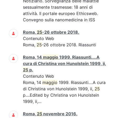
Notiziario. Sorveglianza delle malattie
sessualmente trasmesse: 18 anni di
attività. Il portale europeo Ethicsweb.
Convegno sulla nanomedicina in ISS
Roma,
25
-26 ottobre 2018.
Contenuto Web
Roma,
25
-26 ottobre 2018. Riassunti
Roma, 14
maggio
1999. Riassunti....A
cura di Christina von Hunolstein 1999, ii,
25
p.
Contenuto Web
Roma, 14
maggio
1999. Riassunti....A cura
di Christina von Hunolstein 1999, ii,
25
p....Edited by Christina von Hunolstein
1999, ii,...
Roma,
25
novembre 2016.