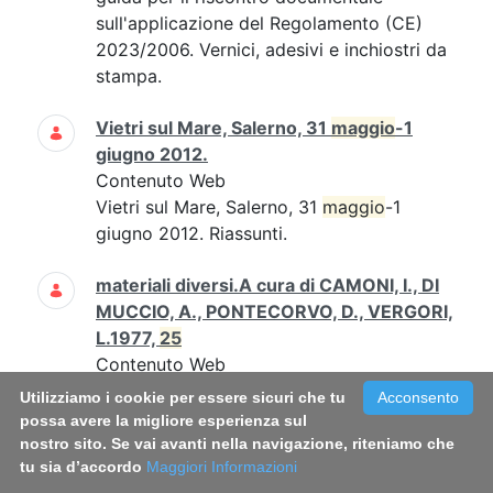
sull'applicazione del Regolamento (CE)
2023/2006. Vernici, adesivi e inchiostri da
stampa.
Vietri sul Mare, Salerno, 31
maggio
-1
giugno 2012.
Contenuto Web
Vietri sul Mare, Salerno, 31
maggio
-1
giugno 2012. Riassunti.
materiali diversi.A cura di CAMONI, I., DI
MUCCIO, A., PONTECORVO, D., VERGORI,
L.1977,
25
Contenuto Web
1977 3 77 Pag1_25Rapporto_77_3.pdf
Utilizziamo i cookie per essere sicuri che tu
Acconsento
Rapporto Istisan 77/3 (Pag. 1 -
25
)
possa avere la migliore esperienza sul
nostro sito. Se vai avanti nella navigazione, riteniamo che
tu sia d’accordo
Carla Daniele, Mauro Grigioni, Giuseppe
Maggiori Informazioni