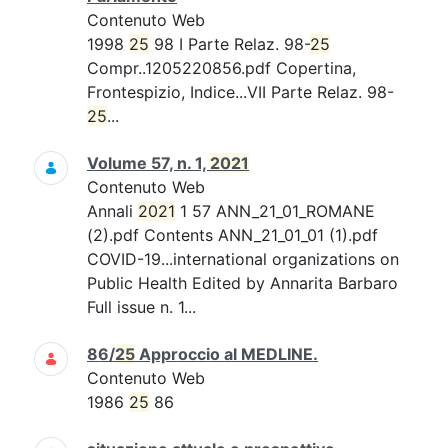
Contenuto Web
1998
25
98 I Parte Relaz. 98-
25
Compr..1205220856.pdf Copertina,
Frontespizio, Indice...VII Parte Relaz. 98-
25
...
Volume 57, n. 1,
2021
Contenuto Web
Annali
2021
1 57 ANN_21_01_ROMANE
(2).pdf Contents ANN_21_01_01 (1).pdf
COVID-19...international organizations on
Public Health Edited by Annarita Barbaro
Full issue n. 1...
86/
25
Approccio al MEDLINE.
Contenuto Web
1986
25
86